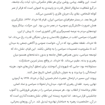
است. این واقعه، پیامی روشن برای هر نظام حکمرانی دارد: ثبات یک جامعه،
در گروِ شفافیت سازوکار انتقال قدرت و پایبندی به اصولی است که فراتر از عمر
کوتاه اشخاص، بقای یک جریان فکری را تضمین می‌کند.
قرن‌ها بعد، در بستر جغرافیایِ سیاسیِ ایران، قیام ۱۵ خرداد ۱۳۴۲، شکل‌گیری
همان ضرورت «کنش‌گری عمومی» در عصر مدرن بود. این حرکت، بیانگر ورود
توده‌های مردم به عرصه‌ تصمیم‌گیری کلان کشوری است. تا پیش از این،
تغییرات سیاسی اغلب در سطوح بالادستی و میان نخبگان قدرت رخ می‌داد، اما
۱۵ خرداد، نقطه‌ عطفی بود که در آن، خواست عمومی و آگاهی جمعی به میدان
آمد تا مشروعیت تصمیمات سیاسی را به چالش بکشد. این قیام، نشان داد که
توسعه‌ سیاسی، بدون همراهی فعال جامعه و بدون دغدغه‌های همسو میان
رهبری و بدنه، عقیم می‌ماند. ۱۵ خرداد، در واقع بستر تمرین «مشارکت
مسئولانه» بود؛ جایی که شهروندان آموختند برای تحقق آرمان‌های خود، هزینه‌
ایستادگی را بپذیرند و به عنوان بازیگران اصلی تاریخ عمل کنند.
پیوند این مسیر در ارتحال حضرت امام خمینی (ره) در خرداد ۱۳۶۸ به آزمونی
نهایی رسید. فقدان رهبری که خود، میدان‌دار تحولات سیاسی و نماد اصلی
نظام برخاسته از انقلاب بود، هر سیستم سیاسی را در معرض فروپاشی یا آشوب
جانشینی قرار می‌دهد. اما تجربه‌ زیسته‌ این نظام، نشان‌دهنده‌ گذاری است که
در آن، «شخصیت رهبر» به «ساختار نهادی» تبدیل شد. در آن روزهای بحرانی،