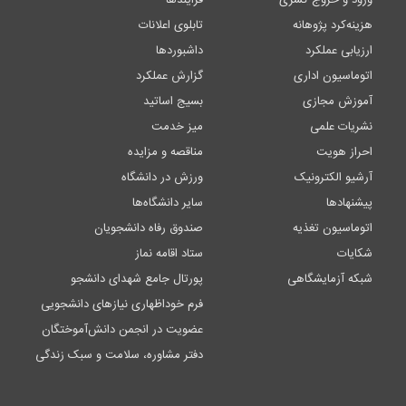
ورود و خروج کسری
فرایندها
هزینه‌کرد پژوهانه
تابلوی اعلانات
ارزیابی عملکرد
داشبوردها
اتوماسیون اداری
گزارش عملکرد
آموزش مجازی
بسیج اساتید
نشریات علمی
میز خدمت
احراز هویت
مناقصه و مزایده
آرشیو الکترونیک
ورزش در دانشگاه
پیشنهادها
سایر دانشگاه‌ها
اتوماسیون تغذیه
صندوق رفاه دانشجویان
شکایات
ستاد اقامه نماز
شبکه آزمایشگاهی
پورتال جامع شهدای دانشجو
فرم خوداظهاری نیازهای دانشجویی
عضویت در انجمن دانش‌آموختگان
دفتر مشاوره، سلامت و سبک زندگی