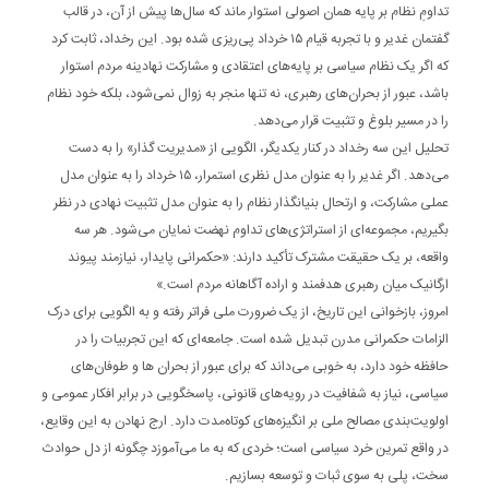
تداومِ نظام بر پایه‌ همان اصولی استوار ماند که سال‌ها پیش از آن، در قالب
گفتمان غدیر و با تجربه‌ قیام ۱۵ خرداد پی‌ریزی شده بود. این رخداد، ثابت کرد
که اگر یک نظام سیاسی بر پایه‌های اعتقادی و مشارکت نهادینه‌ مردم استوار
باشد، عبور از بحران‌های رهبری، نه تنها منجر به زوال نمی‌شود، بلکه خود نظام
را در مسیر بلوغ و تثبیت قرار می‌دهد.
تحلیل این سه رخداد در کنار یکدیگر، الگویی از «مدیریت گذار» را به دست
می‌دهد. اگر غدیر را به عنوان مدل نظری استمرار، ۱۵ خرداد را به عنوان مدل
عملی مشارکت، و ارتحال بنیانگذار نظام را به عنوان مدل تثبیت نهادی در نظر
بگیریم، مجموعه‌ای از استراتژی‌های تداوم نهضت نمایان می‌شود. هر سه
واقعه، بر یک حقیقت مشترک تأکید دارند: «حکمرانی پایدار، نیازمند پیوند
ارگانیک میان رهبری هدفمند و اراده‌ آگاهانه‌ مردم است.»
امروز، بازخوانی این تاریخ، از یک ضرورت ملی فراتر رفته و به الگویی برای درک
الزامات حکمرانی مدرن تبدیل شده است. جامعه‌ای که این تجربیات را در
حافظه‌ خود دارد، به خوبی می‌داند که برای عبور از بحران ها و طوفان‌های
سیاسی، نیاز به شفافیت در رویه‌های قانونی، پاسخگویی در برابر افکار عمومی و
اولویت‌بندی مصالح ملی بر انگیزه‌های کوتاه‌مدت دارد. ارج نهادن به این وقایع،
در واقع تمرین خرد سیاسی است؛ خردی که به ما می‌آموزد چگونه از دل حوادث
سخت، پلی به سوی ثبات و توسعه بسازیم.