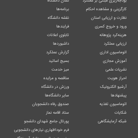
بودجه‌ریزی مبتنی بر عملکرد
نشان دانشگاه
کارگزینی و مشاهده احکام
برنامه‌ها
نظارت و ارزیابی استان
نقشه دانشگاه
ورود و خروج کسری
فرایندها
هزینه‌کرد پژوهانه
تابلوی اعلانات
ارزیابی عملکرد
داشبوردها
اتوماسیون اداری
گزارش عملکرد
آموزش مجازی
بسیج اساتید
نشریات علمی
میز خدمت
احراز هویت
مناقصه و مزایده
آرشیو الکترونیک
ورزش در دانشگاه
پیشنهادها
سایر دانشگاه‌ها
اتوماسیون تغذیه
صندوق رفاه دانشجویان
شکایات
ستاد اقامه نماز
شبکه آزمایشگاهی
پورتال جامع شهدای دانشجو
فرم خوداظهاری نیازهای دانشجویی