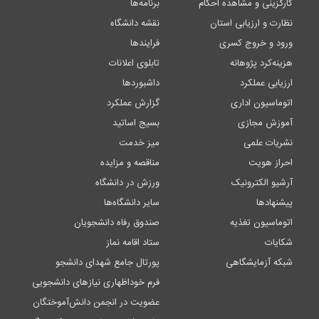
کارگزینی و مشاهده احکام
برنامه‌ها
نظارت و ارزیابی استان
نقشه دانشگاه
ورود و خروج کسری
فرایندها
هزینه‌کرد پژوهانه
تابلوی اعلانات
ارزیابی عملکرد
داشبوردها
اتوماسیون اداری
گزارش عملکرد
آموزش مجازی
بسیج اساتید
نشریات علمی
میز خدمت
احراز هویت
مناقصه و مزایده
آرشیو الکترونیک
ورزش در دانشگاه
پیشنهادها
سایر دانشگاه‌ها
اتوماسیون تغذیه
صندوق رفاه دانشجویان
شکایات
ستاد اقامه نماز
شبکه آزمایشگاهی
پورتال جامع شهدای دانشجو
فرم خوداظهاری نیازهای دانشجویی
عضویت در انجمن دانش‌آموختگان