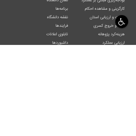
بودجه‌ریزی مبتنی بر عملکرد
نشان دانشگاه
کارگزینی و مشاهده احکام
برنامه‌ها
نظارت و ارزیابی استان
نقشه دانشگاه
ورود و خروج کسری
فرایندها
هزینه‌کرد پژوهانه
تابلوی اعلانات
ارزیابی عملکرد
داشبوردها
اتوماسیون اداری
گزارش عملکرد
آموزش مجازی
بسیج اساتید
نشریات علمی
میز خدمت
احراز هویت
مناقصه و مزایده
آرشیو الکترونیک
ورزش در دانشگاه
پیشنهادها
سایر دانشگاه‌ها
اتوماسیون تغذیه
صندوق رفاه دانشجویان
شکایات
ستاد اقامه نماز
شبکه آزمایشگاهی
پورتال جامع شهدای دانشجو
فرم خوداظهاری نیازهای دانشجویی