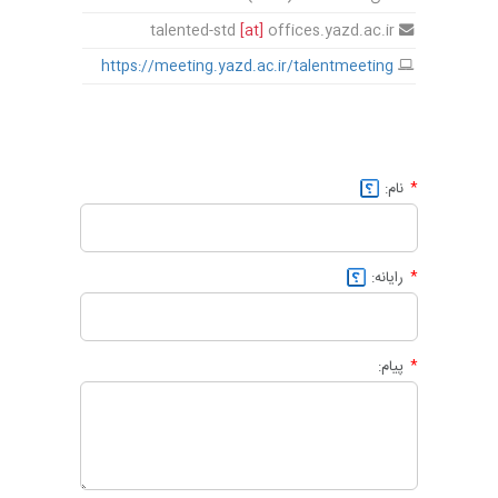
[at]
offices.yazd.ac.ir
talented-std
https://meeting.yazd.ac.ir/talentmeeting
نام:
رایانه:
پیام: