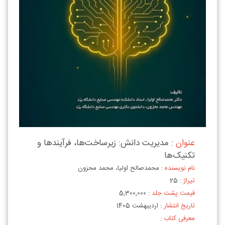
عنوان
: مدیریت دانش: زیرساخت‌ها، فرآیندها و
تکنیک‌ها
نام نویسنده
: محمدصالح اولیا، محمد محزون
تیراژ
: 25
قیمت پشت جلد
: 5,300,000
تاریخ انتشار
: اردیبهشت 1405
معرفی کتاب
: