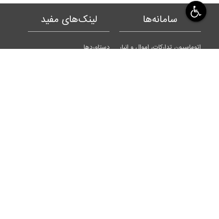
سامانه‌ها
لینک‌های مفید
اتوماسیون تدارکات، اموال و انبار
دستاوردها
پاسخگویی به شکایات وزارت عتف
بیانیه‌ها
بودجه‌ریزی مبتنی بر عملکرد
نشان دانشگاه
کارگزینی و مشاهده احکام
برنامه‌ها
نظارت و ارزیابی استان
نقشه دانشگاه
ورود و خروج کسری
فرایندها
هزینه‌کرد پژوهانه
تابلوی اعلانات
ارزیابی عملکرد
داشبوردها
اتوماسیون اداری
گزارش عملکرد
آموزش مجازی
بسیج اساتید
نشریات علمی
میز خدمت
احراز هویت
مناقصه و مزایده
آرشیو الکترونیک
ورزش در دانشگاه