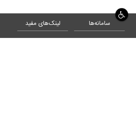
سامانه‌ها
لینک‌های مفید
اتوماسیون تدارکات، اموال و انبار
دستاوردها
پاسخگویی به شکایات وزارت عتف
بیانیه‌ها
بودجه‌ریزی مبتنی بر عملکرد
نشان دانشگاه
کارگزینی و مشاهده احکام
برنامه‌ها
نظارت و ارزیابی استان
نقشه دانشگاه
ورود و خروج کسری
فرایندها
هزینه‌کرد پژوهانه
تابلوی اعلانات
ارزیابی عملکرد
داشبوردها
اتوماسیون اداری
گزارش عملکرد
آموزش مجازی
بسیج اساتید
نشریات علمی
میز خدمت
احراز هویت
مناقصه و مزایده