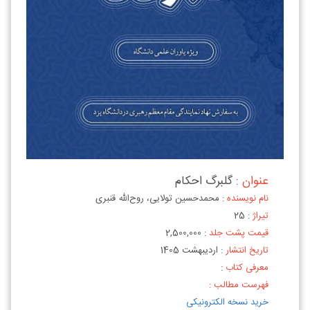
عنوان
: گلبرگ احکام
نام نویسنده
: محمدحسین تولایی، روح‌الله قنبری
تیراژ
: 25
قیمت پشت جلد
: 2,500,000
تاریخ انتشار
: اردیبهشت 1405
معرفی کتاب
:
فهرست مطالب :
خرید نسخه الکترونیکی