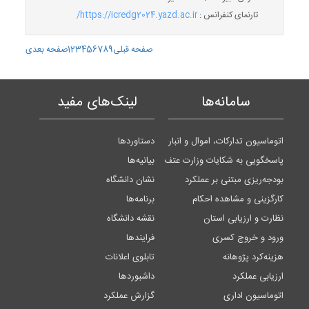
تارنمای کنفرانس :
https://icredg2024.yazd.ac.ir/
صفحه قبلی
9
8
7
6
5
4
3
2
1
صفحه بعدی
سامانه‌ها
لینک‌های مفید
اتوماسیون تدارکات، اموال و انبار
دستاوردها
پاسخگویی به شکایات وزارت عتف
بیانیه‌ها
بودجه‌ریزی مبتنی بر عملکرد
نشان دانشگاه
کارگزینی و مشاهده احکام
برنامه‌ها
نظارت و ارزیابی استان
نقشه دانشگاه
ورود و خروج کسری
فرایندها
هزینه‌کرد پژوهانه
تابلوی اعلانات
ارزیابی عملکرد
داشبوردها
اتوماسیون اداری
گزارش عملکرد