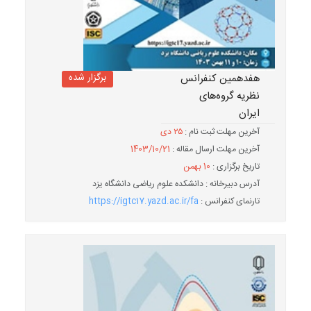
برگزار شده
هفدهمین کنفرانس
نظریه گروه‌های
ایران
آخرین مهلت ثبت نام :
۲۵ دی‌
آخرین مهلت ارسال مقاله :
1403/10/21
تاریخ برگزاری :
10 بهمن
آدرس دبیرخانه : دانشکده علوم ریاضی دانشگاه یزد
تارنمای کنفرانس :
https://igtc17.yazd.ac.ir/fa