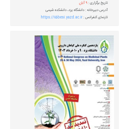
تاریخ برگزاری :
۹ آبان
آدرس دبیرخانه : دانشگاه یزد، دانشکده شیمی
تارنمای کنفرانس :
https://15besi.yazd.ac.ir