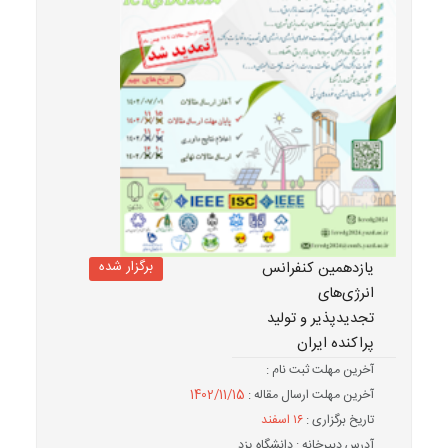
برگزار شده
یازدهمین کنفرانس
انرژی‌های
تجدیدپذیر و تولید
پراکنده ایران
آخرین مهلت ثبت نام :
آخرین مهلت ارسال مقاله :
1402/11/15
تاریخ برگزاری :
۱۶ اسفند
آدرس دبیرخانه : دانشگاه یزد