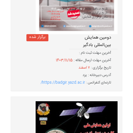
برگزار شده
دومین همایش
بین‌المللی بادگیر
آخرین مهلت ثبت نام :
آخرین مهلت ارسال مقاله :
1403/11/15
تاریخ برگزاری :
۷ اسفند
آدرس دبیرخانه : یزد
تارنمای کنفرانس :
https://badgir.yazd.ac.ir/