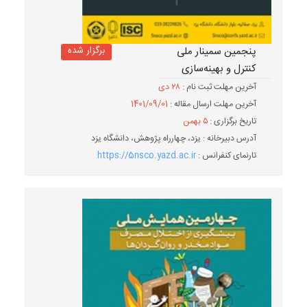
برگزار شده
پنجمین سمینار ملی
کنترل و بهینه‌سازی
آخرین مهلت ثبت نام :
۲۸ دی
آخرین مهلت ارسال مقاله :
1401/09/01
تاریخ برگزاری :
۵ بهمن
آدرس دبیرخانه : یزد، چهارراه پژوهش، دانشگاه یزد
تارنمای کنفرانس :
https://5nsco.yazd.ac.ir