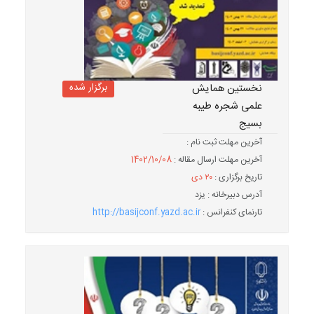
برگزار شده
نخستین همایش
علمی شجره طیبه
بسیج
آخرین مهلت ثبت نام :
آخرین مهلت ارسال مقاله :
1402/10/08
تاریخ برگزاری :
۲۰ دی
آدرس دبیرخانه : یزد
تارنمای کنفرانس :
http://basijconf.yazd.ac.ir