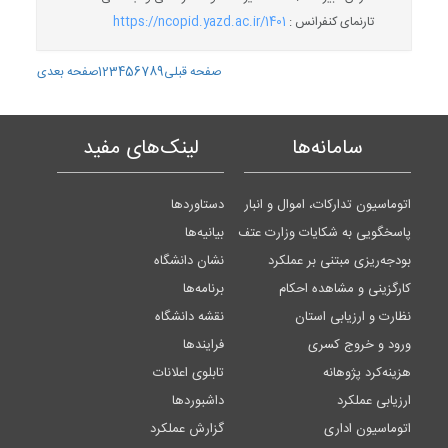
تارنمای کنفرانس :
https://ncopid.yazd.ac.ir/1401
صفحه قبلی
9
8
7
6
5
4
3
2
1
صفحه بعدی
سامانه‌ها
لینک‌های مفید
اتوماسیون تدارکات، اموال و انبار
دستاوردها
پاسخگویی به شکایات وزارت عتف
بیانیه‌ها
بودجه‌ریزی مبتنی بر عملکرد
نشان دانشگاه
کارگزینی و مشاهده احکام
برنامه‌ها
نظارت و ارزیابی استان
نقشه دانشگاه
ورود و خروج کسری
فرایندها
هزینه‌کرد پژوهانه
تابلوی اعلانات
ارزیابی عملکرد
داشبوردها
اتوماسیون اداری
گزارش عملکرد