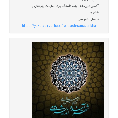
آدرس دبیرخانه : یزد، دانشگاه یزد، معاونت پژوهش و
فناوری
تارنمای کنفرانس :
https://yazd.ac.ir/offices/research/ramezankhani