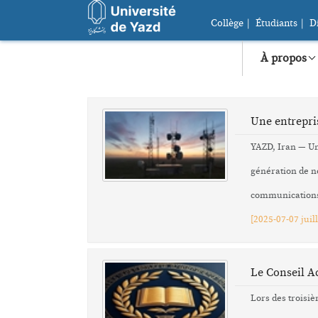
Collège
|
Étudiants
|
D
À propos
Aperçu
YU en un co
Une entrepris
Histoire
YAZD, Iran — Une
Culture
génération de n
Plan de YU
Faits et chi
communications
Statistique
[
2025-07-07 juill
Classements
Le Conseil A
Lors des troisi