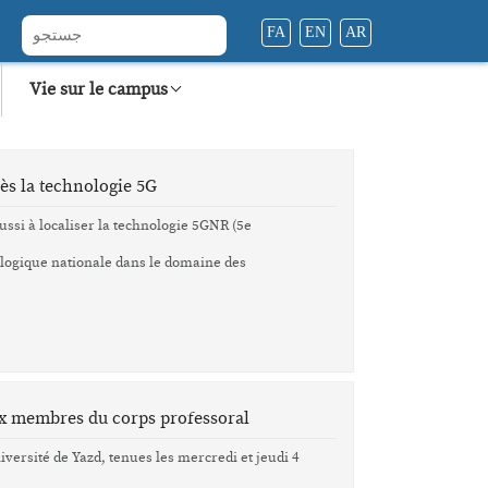
FA
EN
AR
Vie sur le campus
erche
Explorez Yazd
Instituts de recherche
C
 humain
Dépenses de la vie quotidienne
Systèmes intelligents
B
cès la technologie 5G
t de bien-être
Centres de santé
Ingénierie minière
ussi à localiser la technologie 5GNR (5e
ologie
Sports
Terre aride et études désertiques
ologique nationale dans le domaine des
éramique
Restauration
Architecture endémique
Dortoirs
Science des données
le
tivité dans la
ix membres du corps professoral
ersité de Yazd, tenues les mercredi et jeudi 4