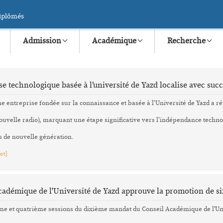
iplômés
Admission
Académique
Recherche
Conditions d'admission
Programmes académiques
Centres de rech
up d'œil
Bureau international
Accéder au syllabus des cours
Développement
e technologique basée à l’université de Yazd localise avec suc
Étudiants internationaux
E-Learning
Études sociales e
 entreprise fondée sur la connaissance et basée à l’Université de Yazd a ré
Services consulaires
Diplômés
Science et techn
ouvelle radio), marquant une étape significative vers l’indépendance techn
ComNet
Étudiants inscrits
Recherche en c
ffres
Planification et Image de
Corps professoral
WIRC
 de nouvelle génération.
s de base
Marque
Logistique durab
et
]
 universitaires
Apprentissage du persan
Énergie durable
Rejoignez le groupe de contact
Qualité et produc
Postulez maintenant
construction
cadémique de l'Université de Yazd approuve la promotion de s
ème et quatrième sessions du dixième mandat du Conseil Académique de l'Univ