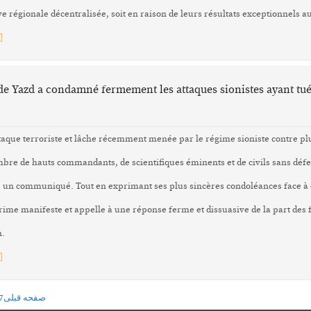
ve régionale décentralisée, soit en raison de leurs résultats exceptionnels 
]
de Yazd a condamné fermement les attaques sionistes ayant tué
attaque terroriste et lâche récemment menée par le régime sioniste contre plu
bre de hauts commandants, de scientifiques éminents et de civils sans défen
é un communiqué. Tout en exprimant ses plus sincères condoléances face à c
ime manifeste et appelle à une réponse ferme et dissuasive de la part des
n.
]
7
صفحه قبلی