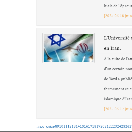
biais de l’épreu
[
2025-06-18 juin
L’Université 
en Iran.
À la suite de l’
d’un certain nom
de Yazd a publi
fermement ce cr
islamique d’Ira
[
2025-06-17 juin
صفحه بعدی
8
9
10
11
12
13
14
15
16
17
18
19
20
21
22
23
24
25
26
2