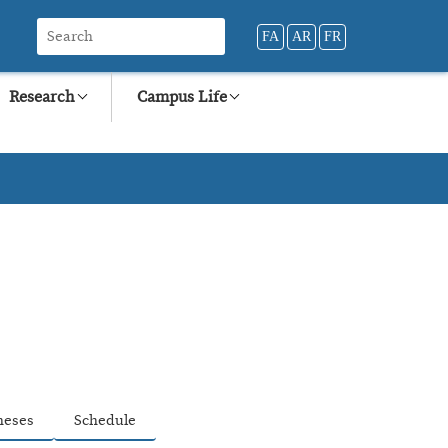
FA
AR
FR
Research
Campus Life
heses
Schedule