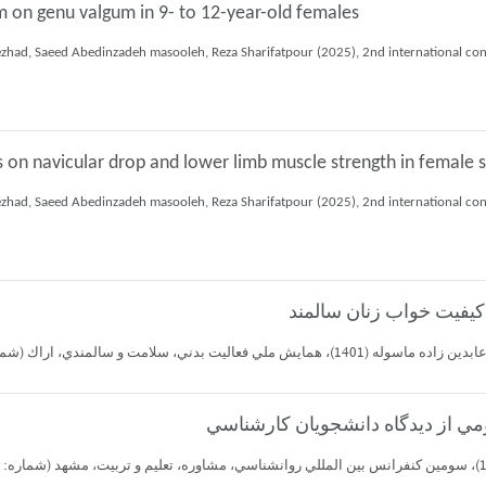
m on genu valgum in 9- to 12-year-old females
ad, Saeed Abedinzadeh masooleh, Reza Sharifatpour (2025), 2nd international congress 
s on navicular drop and lower limb muscle strength in female s
ad, Saeed Abedinzadeh masooleh, Reza Sharifatpour (2025), 2nd international congress 
 سلامت و سالمندي، اراك (شماره: 28455