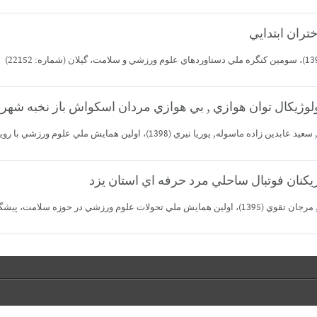
ايش ملي علوم ورزشي با رويكرد علوم فني مهندسي، اصفهان (شماره: 22338
 و قهرماني، قزوين (شماره: 11952
R. Iran
PO Box: 8915818411
isco@offices.yazd.ac.ir
Telfax: