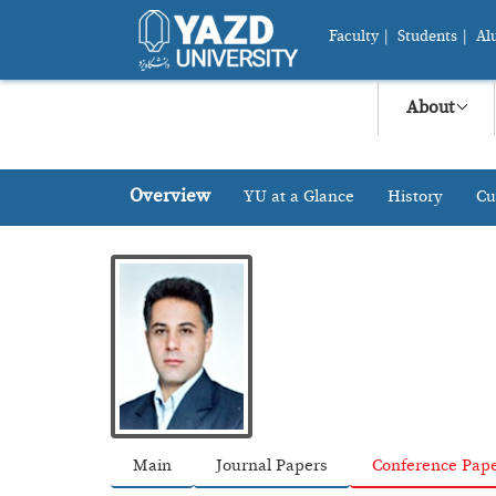
Faculty
|
Students
|
Al
About
Overview
YU at a Glance
History
Cu
Main
Journal Papers
Conference Pap