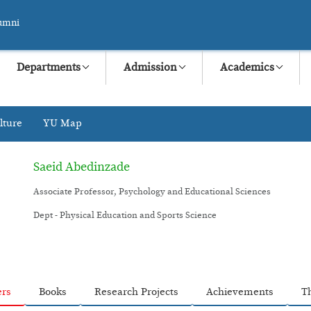
umni
Departments
Admission
Academics
lture
YU Map
Saeid Abedinzade
Associate Professor, Psychology and Educational Sciences
Dept - Physical Education and Sports Science
ers
Books
Research Projects
Achievements
T