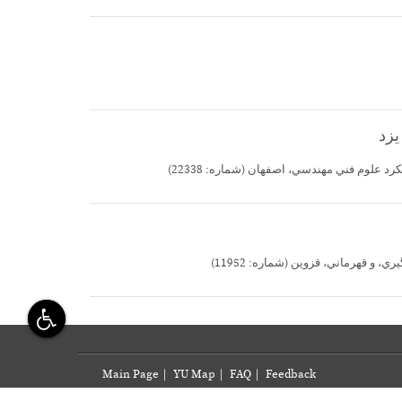
Main Page
|
YU Map
|
FAQ
|
Feedback
Yazd University, Daneshgah Blvd., Safayieh, Yazd, I. 