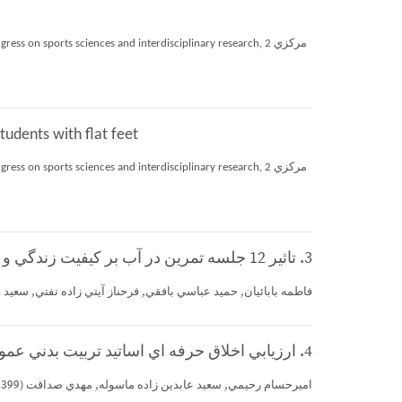
on sports sciences and interdisciplinary research, 2 مركزي
tudents with flat feet
on sports sciences and interdisciplinary research, 2 مركزي
3. تاثير 12 جلسه تمرين در آب بر كيفيت زندگي و كيفيت خواب زنان سالمند
فاطمه بابائيان, حميد عباسي بافقي, فرحناز آيتي زاده تفتي, سعيد عابدين زاده ماسوله (1401)، همايش ملي فعاليت بدني،)
4. ارزيابي اخلاق حرفه اي اساتيد تربيت بدني عمومي از ديدگاه دانشجويان كارشناسي
اميرحسام رحيمي, سعيد عابدين زاده ماسوله, مهدي صداقت (1399)، سومين كنفرانس بين المللي روانشناسي، مشاوره، تعليم و تربيت، مشهد (شماره: 23835)