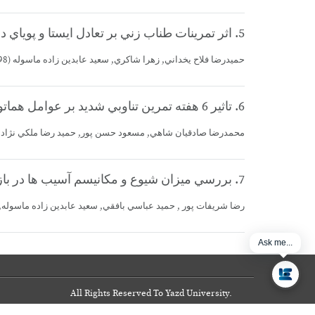
5. اثر تمرينات طناب زني بر تعادل ايستا و پوياي دختران ابتدايي
حميدرضا فلاح يخداني, زهرا شاكري, سعيد عابدين زاده ماسوله (1398)، سومين كنگره ملي دستاوردهاي علوم ورزشي و سلامت، گيلان (شماره: 22152)
6. تاثير 6 هفته تمرين تناوبي شديد بر عوامل هماتولوژيكال توان هوازي , بي هوازي مردان اسكواش باز نخبه شهر يزد
محمدرضا صادقيان شاهي, مسعود حسن پور, حميد رضا ملكي نژاد, سعيد عابدين زاده ماسوله, پوريا نيري (1398)، اولين هم)
7. بررسي ميزان شيوع و مكانيسم آسيب ها در بازيكنان فوتبال ساحلي مرد حرفه اي استان يزد
رضا شريفات پور , حميد عباسي بافقي, سعيد عابدين زاده ماسوله, مرجان تقوي (1395)، اولين همايش ملي تحولات علوم ورزشي در حوزه سلامت، پيشگيري،)
Ask me...
All Rights Reserved To Yazd University.
Copyright
©
2017