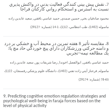
7. نقش پيش بيني كنندگي فعاليت بدني در واكنش پذيري
نسبت به استرس و استحكام رواني كاركنان فراجا
محمود صادقيان بخي, حسين صمدي, حميد عباسي بافقي, سعيد عابدين زاده
ماسوله (1402)، طب انتظامي، 12(1)، 1-14 (شماره: 29127)
8. مقايسه تأثير 8 هفته تمرين در محيط آب و خشكي بر درد
و دامنه حركتي ورزشكاران داراي پيچ خوردگي حاد مچ پا:
يك مطالعه نيمه¬تجربي
حميد عباسي بافقي, ابوالفضل اخوندا, رضا شريفات پور, سعيد عابدين زاده
ماسوله, فرحناز آيتي زاده تفتي (1402)، دانشگاه علوم پزشكي رفسنجان، 22(1)،
65-78 (شماره: 29174)
9. Predicting cognitive emotion regulation strategies and
psychological well-being in faraja forces based on the
level of physical activity