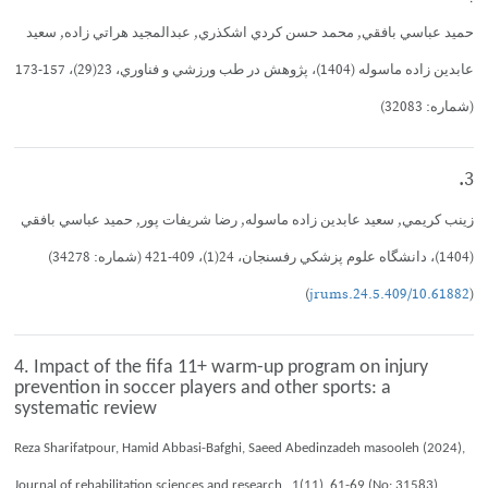
حميد عباسي بافقي, محمد حسن كردي اشكذري, عبدالمجيد هراتي زاده, سعيد
عابدين زاده ماسوله (1404)، پژوهش در طب ورزشي و فناوري، 23(29)، 157-173
(شماره: 32083)
3.
زينب كريمي, سعيد عابدين زاده ماسوله, رضا شريفات پور, حميد عباسي بافقي
(1404)، دانشگاه علوم پزشكي رفسنجان، 24(1)، 409-421 (شماره: 34278)
)
10.61882/jrums.24.5.409
(
4. Impact of the fifa 11+ warm-up program on injury
prevention in soccer players and other sports: a
systematic review
Reza Sharifatpour, Hamid Abbasi-Bafghi, Saeed Abedinzadeh masooleh (2024),
Journal of rehabilitation sciences and research , 1(11), 61-69 (No: 31583)