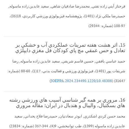
فرحناز آيتي زاده تفتي, محمدرضا صادقيان شاهي, سعيد عابدين زاده ماسوله,
حميدرضا ملكي نژاد (1401)، پژوهشنامه فيزيولوژي ورزشي كاربردي، 18(35)،
97-108 (شماره: 29344)
15. اثر هشت هفته تمرينات عملكردي آب و خشكي بر
تعادل و حس عمقي مچ پاي كودكان فل مغزي دايپلژي
حميد عباسي بافقي, حسين قاسم شريفي, سعيد عابدين زاده ماسوله, رضا
شريفات پور (1401)، فيزيولوژي ورزشي و فعاليت بدني، 17(1)، 60-80 (شماره:
)
10.48308/JOEPPA.2024.234490.1220
31647) (
16. مروري بر همه گير شناسي آسيب هاي ورزشي رشته
هاي بسكتبال، واليبال و هندبال در ايران: مقاله مروري
محمد حسن كردي اشكذري, ابوذر سعادتيان, حميدرضا فلاح يخداني, سعيد
عابدين زاده ماسوله (1399)، طب توانبخشي، 9(4)، 344-357 (شماره: 23834)