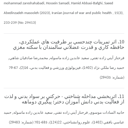
mohammad zareshahabadi, Hossein Samadi, Hamid Abbasi-Bafghi, Saeed
Abedinzadeh masooleh (2023), Iranian journal of war and public health , 15(3),
233-239 (No: 29413)
10. اثر تمرينات چندحسي بر ظرفيت هاي عملكردي،
حافظه كاري و قدرت عضلاني سالمندان با سكته مغزي
فرحناز آيتي زاده تفتي, سعيد عابدين زاده ماسوله, محمدرضا صادقيان شاهي,
حميد رضا ملكي نژاد (1402)، فيزيولوژي ورزشي و فعاليت بدني، 16(2)، 67-79
(شماره: 29435)
11. اثربخشي مداخله شناختي - حركتي بر سواد بدني و لذت
از فعاليت بدني دانش آموزان دختر: پيگيري دوماهه
حانيه السادات موسوي, فرحناز آيتي زاده تفتي, سعيد عابدين زاده ماسوله, حميد
عباسي بافقي (1402)، علوم روانشناختي، 22(124)، 685-701 (شماره: 29483)