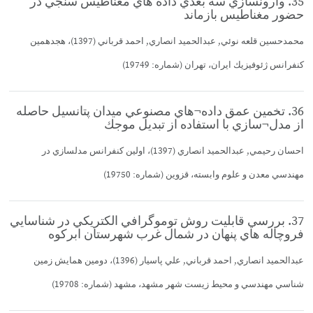
35. وارونسازي سه بعدي داده هاي مغناطيس سنجي در
حضور مغناطيس بازماند
محمدحسين قلعه نوئي, عبدالحميد انصاري, احمد قرباني (1397)، هجدهمين
كنفرانس ژئوفيزيك ايران، تهران (شماره: 19749)
36. تخمين عمق داده¬هاي مصنوعي ميدان پتانسيل حاصله
از مدل¬سازي با استفاده از تبديل موجك
احسان رحيمي, عبدالحميد انصاري (1397)، اولين كنفرانس مدلسازي در
مهندسي معدن و علوم وابسته، قزوين (شماره: 19750)
37. بررسي قابليت روش توموگرافي الكتريكي در شناسايي
فروچاله هاي پنهان در شمال غرب شهرستان ابركوه
عبدالحميد انصاري, احمد قرباني, علي پاسيار (1396)، دومين همايش زمين
شناسي مهندسي و محيط زيست شهر مشهد، مشهد (شماره: 19708)