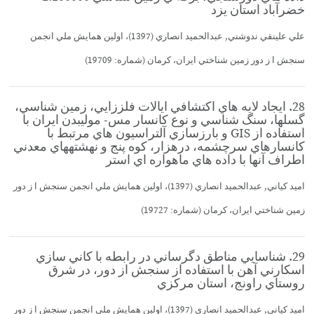
خضرآباد استان يزد
علي علينقي ندوشني, عبدالحميد انصاري (1397)، اولين همايش ملي انجمن
سنجش ا ز دور زمين شناختي ايران، كرمان (شماره: 19709)
28. ايجاد لايه هاي اكتشافي ايالات فلززايي، زمين شناسي،
گسلها، سنگ شناسي و نوع كانسار مس- موليبدن ايران با
استفاده از GIS و بارزسازي آلتراسيون هاي مرتبط با
كانسارهاي سرچشمه، درهزار، كوه پنج و نهشتههاي معدني
اطراف آنها با داده هاي ماهواره اي استر
اميد كياني, عبدالحميد انصاري (1397)، اولين همايش ملي انجمن سنجش ا ز دور
زمين شناختي ايران، كرمان (شماره: 19727)
29. شناسايي مناطق دگرساني در رابطه با كاني سازي
اسكارني آهن با استفاده از سنجش از دور، در شرق
روستاي راونج، استان مركزي
اميد كياني, عبدالحميد انصاري (1397)، اولين همايش ملي انجمن سنجش ا ز دور