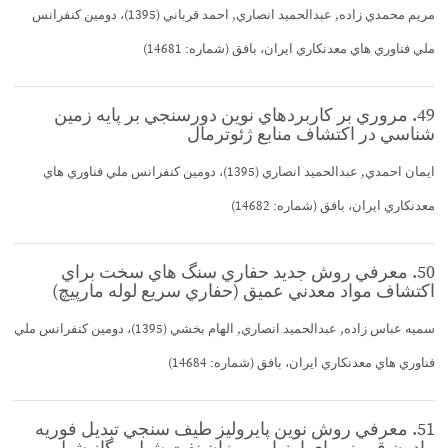
مريم محمدي زاده, عبدالحميد انصاري, احمد قرباني (1395)، دومين كنفرانس
ملي فناوري هاي معدنكاري ايران، بافق (شماره: 14681)
49. مروري بر كاربردهاي نوين دورسنجي بر پايه زمين
شناسي در اكتشاف منابع ژئوترمال
ايمان احمدي, عبدالحميد انصاري (1395)، دومين كنفرانس ملي فناوري هاي
معدنكاري ايران، بافق (شماره: 14682)
50. معرفي روش جديد حفاري سنگ هاي سخت براي
اكتشاف مواد معدني عميق (حفاري سريع لوله مارپيچ)
سميه عباس زاده, عبدالحميد انصاري, الهام بخشي (1395)، دومين كنفرانس ملي
فناوري هاي معدنكاري ايران، بافق (شماره: 14684)
51. معرفي روش نوين پايروليز طيف سنجي تبديل فوريه