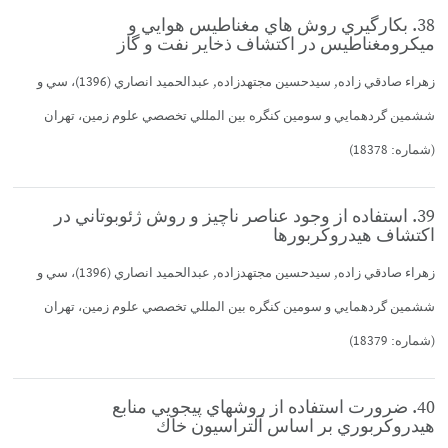
38. بكارگيري روش هاي مغناطيس هوايي و
ميكرومغناطيس در اكتشاف ذخاير نفت و گاز
زهراء صادقي زاده, سيدحسين مجتهدزاده, عبدالحميد انصاري (1396)، سي و
ششمين گردهمايي و سومين كنگره بين المللي تخصصي علوم زمين، تهران
(شماره: 18378)
39. استفاده از وجود عناصر ناچيز و روش ژئوبوتاني در
اكتشاف هيدروكربورها
زهراء صادقي زاده, سيدحسين مجتهدزاده, عبدالحميد انصاري (1396)، سي و
ششمين گردهمايي و سومين كنگره بين المللي تخصصي علوم زمين، تهران
(شماره: 18379)
40. ضرورت استفاده از روشهاي پيجويي منابع
هيدروكربوري بر اساس آلتراسيون خاك