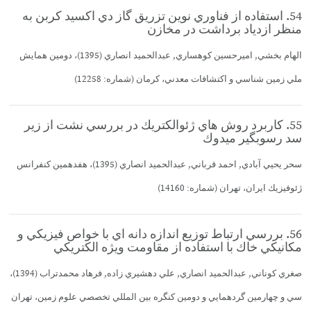
54. استفاده از فناوري نوين تزريق گاز دي اكسيد كربن به
منظر ازدياد برداشت در مخازن
الهام بخشي, اميرحسين كوهساري, عبدالحميد انصاري (1395)، دومين همايش
ملي زمين شناسي و اكتشافات معدني، كرمان (شماره: 12258)
55. كاربرد روش هاي ژئوالكتريك در بررسي نشت از زير
سد رسوبگير ميدوك
سحر يحيي آبادي, احمد قرباني, عبدالحميد انصاري (1395)، هفدهمين كنفرانس
ژئوفيزيك ايران، تهران (شماره: 14160)
56. بررسي ارتباط توزيع اندازه دانه اي با خواص فيزيكي و
مكانيكي خاك با استفاده از مقاومت ويژه الكتريكي
صغري كوناني, عبدالحميد انصاري, علي دهشيري زاده, فرهاد محمدتراب (1394)،
سي و چهارمين گردهمايي و دومين كنگره بين المللي تخصصي علوم زمين، تهران