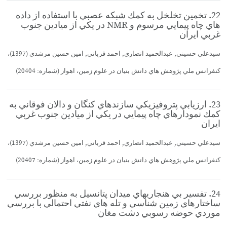
22. تخمين تخلخل به كمك شبكه عصبي با استفاده از داده
هاي چاه پيمايي مرسوم و NMR در يكي از ميادين جنوب
غربي ايران
سيدعلي حسيني, عبدالحميد انصاري, احمد قرباني, امين حسين مرشدي (1397)،
كنفرانس ملي پژوهش هاي دانش بنيان در علوم زمين، اهواز (شماره: 20404)
23. ارزيابي پتروفيزيكي سازندهاي كنگان و دالان فوقاني به
كمك نمودارهاي چاه پيمايي در يكي از ميادين جنوب غربي
ايران
سيدعلي حسيني, عبدالحميد انصاري, احمد قرباني, امين حسين مرشدي (1397)،
كنفرانس ملي پژوهش هاي دانش بنيان در علوم زمين، اهواز (شماره: 20407)
24. تفسير بي هنجاريهاي ميدان پتانسيل به منظور بررسي
ساختارهاي زمين شناسي و تله هاي نفتي احتمالي با بررسي
موردي حوضه رسوبي دشت مغان