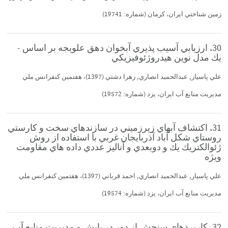
زمين شناختي ايران، كرمان (شماره: 19741)
30. ارزيابي آسيب پذيري آبخوان دهق علويجه بر اساس -
يك مدل نوين هيدروژئوفيزيكي
علي پاسيار, عبدالحميد انصاري, زهرا دشتي (1397)، هفتمين كنفرانس ملي
مديريت منابع آب ايران، يزد (شماره: 19572)
31. اكتشاف آبهاي زيرزميني در سازندهاي سخت و كارستي
روستاي شكل آباد آذربايجان غربي با استفاده از روش
ژئوالكتريك يك و دوبعدي و آناليز عددي داده هاي مقاومت
ويژه
علي پاسيار, عبدالحميد انصاري, احمد قرباني (1397)، هفتمين كنفرانس ملي
مديريت منابع آب ايران، يزد (شماره: 19574)
32. كاربردهاي سنجش از دور در پايش و مديريت منابع آب