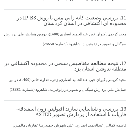
11. بررسي وضعيت كانه زايي مس با روش IP-RS در
محدوده اي اكتشافي در استان كردستان
مجيد كريمي, كيوان خير, عبدالحميد انصاري (1400)، دومين همايش ملي پردازش
سيگنال و تصوير در ژئوفيزيك، شاهرود (شماره: 28650)
12. نتيجه مطالعه مغناطيس سنجي در محدوده اكتشافي در
منطقه ندوشن استان يزد
مجيد كريمي, كيوان خير, عبدالحميد انصاري, زهره هداوندخاني (1400)، دومين
همايش ملي پردازش سيگنال و تصوير در ژئوفيزيك، شاهرود (شماره: 28651)
13. بررسي و شناسايي سازند افيوليتي زون اسفندقه-
فارياب با استفاده از پردازش تصوير ASTER
فاطمه كمالي, عبدالحميد انصاري, علي شهريار, حميدرضا غفاريان مالميري