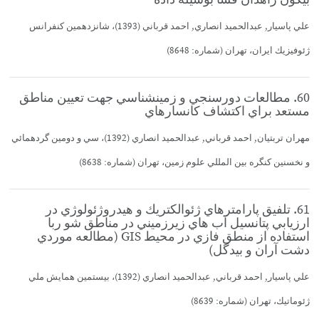
بيگون زاهدان فسا بوسيله داده
علي پاسيار, عبدالحميد انصاري, احمد قرباني (1393)، شانزدهمين كنفرانس
ژئوفيزيك ايران، تهران (شماره: 8648)
60. مطالعات دورسنجي و زمينشناسي جهت تعيين مناطق
مستعد براي اكتشاف كانسارهاي
مهران تربتيان, احمد قرباني, عبدالحميد انصاري (1392)، سي و دومين گردهمائي
و نخسنين كنگره بين المللي علوم زمين، تهران (شماره: 8638)
61. تلفيق پارامترهاي ژئوالكتريك و هيدروژئولوژي در
ارزيابي پتانسيل آب هاي زيرزميني در مناطق شو ربا
استفاده از منطق فازي در محيط GIS (مطالعه موردي
دشت آران و بيدگل)
علي پاسيار, احمد قرباني, عبدالحميد انصاري (1392)، بيستمين همايش ملي
ژئوماتيك، تهران (شماره: 8639)