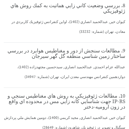
8. بررسي وضعيت كاني زايي هماتيت به كمك روش هاي
ژئوفيزيكي
كيوان خير, عبدالحميد انصاري (1402)، اواين كنفرانس ژئوفيزيك كاربردي در
معادن، تهران (شماره: 33232)
9. مطالعات سنجش از دور و مغناطيس هوابرد در بررسي
ساختار زمين شناسي منطقه گل گهر سيرجان
عبدالله عزام احمدي, عبدالحميد انصاري, سيدحسين مجتهدزاده (1402)،
دوازدهمين كنفرانس مهندسي معدن ايران، تهران (شماره: 34947)
10. مطالعات ژئوفيزيكي به روش هاي مغناطيس سنجي و
IP-RS جهت شناسايي كانه زايي مس در محدوده اي واقع
در زون اروميه-دختر
كيوان خير, عبدالحميد انصاري, مجيد كريمي (1400)، دومين همايش ملي پردازش
سيگنال و تصوير در ژئوفيزيك، شاهرود (شماره: 28649)