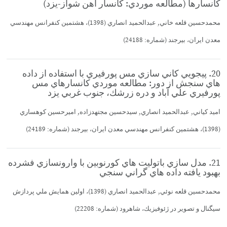
كانسارها (مطالعه موردي: كانسار آهن شواز-يزد)
محمدحسين قلعه خاني, عبدالحميد انصاري (1398)، هشتمين كنفرانس مهندسي
معدن ايران، بيرجند (شماره: 24188)
20. پيجويي كاني سازي مس پورفيري با استفاده از داده
هاي سنجش از دور: مطالعه موردي كانسارهاي مس
پورفيري علي آباد و دره زرشك، جنوب غربي يزد
اميد كياني, عبدالحميد انصاري, سيدحسين مجتهدزاده, اميرحسين كوهساري
(1398)، هشتمين كنفرانس مهندسي معدن ايران، بيرجند (شماره: 24189)
21. مدل سازي باتوليت هاي كورنوبين با وارونسازي فشرده
بهبود يافته داده هاي گراني سنجي
محمدحسين قلعه نوئي, عبدالحميد انصاري (1398)، اولين همايش ملي پردازش
سيگنال و تصوير در ژئوفيزيك، شاهرود (شماره: 22208)