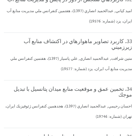
اميد كياني, عبدالحميد انصاري (1397)، هفتمين كنفرانس ملي مديريت منابع آب
ايران، يزد (شماره: 19576)
33. كاربرد تصاوير ماهوارهاي در اكتشاف منابع آب
زيرزميني
متين شرافت, عبدالحميد انصاري, علي پاسيار (1397)، هفتمين كنفرانس ملي
مديريت منابع آب ايران، يزد (شماره: 19577)
34. تخمين عمق و موقعيت منابع ميدان پتانسيل با تبديل
موجك
احسان رحيمي, عبدالحميد انصاري (1397)، هجدهمين كنفرانس ژئوفيزيك ايران،
تهران (شماره: 19746)