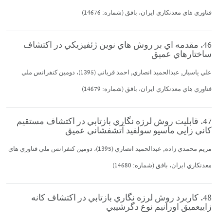
فناوري هاي معدنكاري ايران، بافق (شماره: 14676)
46. مقدمه اي بر روش هاي نوين ژئفيزيكي در اكتشاف
ساختارهاي عميق
علي پاسيار, عبدالحميد انصاري, احمد قرباني (1395)، دومين كنفرانس ملي
فناوري هاي معدنكاري ايران، بافق (شماره: 14679)
47. قابليت روش لرزه نگاري بازتابي در اكتشاف مستقيم
كاني زايي ماسيو سولفيد آتشفشاني عميق
مريم محمدي زاده, عبدالحميد انصاري (1395)، دومين كنفرانس ملي فناوري هاي
معدنكاري ايران، بافق (شماره: 14680)
48. كاربرد روش لرزه نگاري بازتابي در اكتشاف كانه
زاييعميق اورانيم نوع دگرشيبي