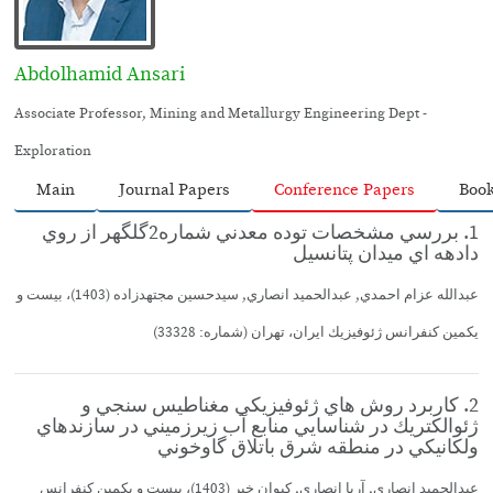
Abdolhamid Ansari
Associate Professor, Mining and Metallurgy Engineering Dept -
Exploration
Main
Journal Papers
Conference Papers
Boo
1. بررسي مشخصات توده معدني شماره2گلگهر از روي
دادهه اي ميدان پتانسيل
عبدالله عزام احمدي, عبدالحميد انصاري, سيدحسين مجتهدزاده (1403)، بيست و
يكمين كنفرانس ژئوفيزيك ايران، تهران (شماره: 33328)
2. كاربرد روش هاي ژئوفيزيكي مغناطيس سنجي و
ژئوالكتريك در شناسايي منابع آب زيرزميني در سازندهاي
ولكانيكي در منطقه شرق باتلاق گاوخوني
عبدالحميد انصاري, آريا انصاري, كيوان خير (1403)، بيست و يكمين كنفرانس