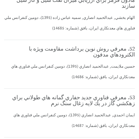
مادون قرمز براي ارزيابي ميزان نفت شيل و گاز شيل
سازند
الهام بخشي, عبدالحميد انصاري, سميه عباس زاده (1395)، دومين كنفرانس ملي
فناوري هاي معدنكاري ايران، بافق (شماره: 14685)
52. معرفي روش نوين برداشت مقاومت ويژه با
الكترودهاي مدفون
حسين ملايمت, عبدالحميد انصاري (1395)، دومين كنفرانس ملي فناوري هاي
معدنكاري ايران، بافق (شماره: 14686)
53. معرفي فناوري جديد حفاري گمانه هاي طولاني براي
زهكشي گاز در يك لايه زغال سنگ نرم
ايمان احمدي, عبدالحميد انصاري (1395)، دومين كنفرانس ملي فناوري هاي
معدنكاري ايران، بافق (شماره: 14687)