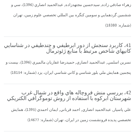
زهراء صادقي زاده, سيدحسين مجتهدزاده, عبدالحميد انصاري (1396)، سي و
ششمين گردهمايي و سومين كنگره بين المللي تخصصي علوم زمين، تهران
(شماره: 18380)
41. كاربرد سنجش از دور ابرطيفي و چندطيفي در شناسايي
كانيهاي شاخص مرتبط با منابع ژئوترمال
نسرين اسلمي, عبدالحميد انصاري, حميدرضا غفاريان مالميري (1396)، بيست و
پنجمين همايش ملي بلور شناسي و كاني شناسي ايران، يزد (شماره: 18154)
42. بررسي منش فروچاله هاي واقع در شمال غرب
شهرستان ابركوه با استفاده از روش توموگرافي الكتريكي
علي پاسيار, عبدالحميد انصاري, احمد قرباني, ايمان احمدي (1395)، همايش
تخصصي پديده فرونشست زمين در ايران، تهران (شماره: 14677)