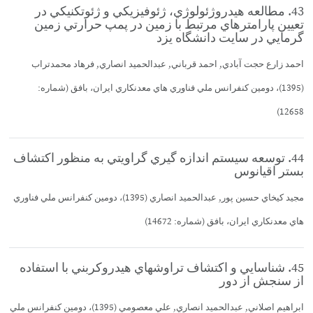
43. مطالعه هيدروژئولوژي، ژئوفيزيكي و ژئوتكنيكي در
تعيين پارامترهاي مرتبط با زمين در پمپ حرارتي زمين
گرمايي در سايت دانشگاه يزد
احمد زارع حجت آبادي, احمد قرباني, عبدالحميد انصاري, فرهاد محمدتراب
(1395)، دومين كنفرانس ملي فناوري هاي معدنكاري ايران، بافق (شماره:
12658)
44. توسعه سيستم اندازه گيري گراويتي به منظور اكتشاف
بستر اقيانوس
مجيد كيخاي حسين پور, عبدالحميد انصاري (1395)، دومين كنفرانس ملي فناوري
هاي معدنكاري ايران، بافق (شماره: 14672)
45. شناسايي و اكتشاف تراوشهاي هيدروكربني با استفاده
از سنجش از دور
ابراهيم اصلاني, عبدالحميد انصاري, علي معصومي (1395)، دومين كنفرانس ملي