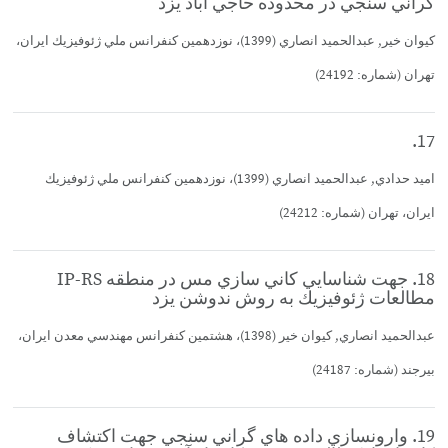
گراني سنجي در محدوده حاجي آباد يزد
كيوان خير, عبدالحميد انصاري (1399)، نوزدهمين كنفرانس ملي ژئوفيزيك ايران،
تهران (شماره: 24192)
17.
اميد حدادي, عبدالحميد انصاري (1399)، نوزدهمين كنفرانس ملي ژئوفيزيك
ايران، تهران (شماره: 24212)
18. جهت شناسايي كاني سازي مس در منطقه IP-RS
مطالعات ژئوفيزيك به روش ندوشن يزد
عبدالحميد انصاري, كيوان خير (1398)، هشتمين كنفرانس مهندسي معدن ايران،
بيرجند (شماره: 24187)
19. وارونسازي داده هاي گراني سنجي جهت اكتشاف