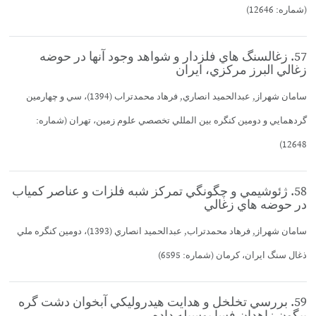
(شماره: 12646)
57. زغالسنگ هاي فلزدار و شواهد وجود آنها در حوضه
زغالي البرز مركزي، ايران
سامان شهراز, عبدالحميد انصاري, فرهاد محمدتراب (1394)، سي و چهارمين
گردهمايي و دومين كنگره بين المللي تخصصي علوم زمين، تهران (شماره:
12648)
58. ژئوشيمي و چگونگي تمركز شبه فلزات و عناصر كمياب
در حوضه هاي زغالي
سامان شهراز, فرهاد محمدتراب, عبدالحميد انصاري (1393)، دومين كنگره ملي
ذغال سنگ ايران، كرمان (شماره: 6595)
59. بررسي تخلخل و هدايت هيدروليكي آبخوان دشت گره