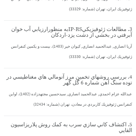
ژئوفيزيك ايران، تهران (شماره: 33329)
3. مطالعات ژئوفيزيكيIP-RSبه منظورارزيابي آب خوان
آبرفتي در بخشي از دشت يزد-اردكان
آريا انصاري, عبدالحميد انصاري, كيوان خير (1403)، بيست و يكمين كنفرانس
ژئوفيزيك ايران، تهران (شماره: 33330)
4. بررسي روشهاي تخمين مرز آنومالي هاي مغناطيسي در
توده سنگ آهن شماره 6 گل گهر
عبدالله عزام احمدي, عبدالحميد انصاري, سيدحسين مجتهدزاده (1402)، اواين
كنفرانس ژئوفيزيك كاربردي در معادن، تهران (شماره: 32434)
5. اكتشاف كاني سازي سرب به كمك روش پلاريزاسيون
القايي