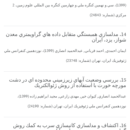
(1399)، سي و نهمين كنگره ملي و چهارمين كنگره بين المللي علوم زمين، 2
مركزي (شماره: 24843)
14. مدلسازي همبستگي متقابل داده هاي گراويمتري معدن
شواز، يزد، ايران
ايمان احمدي, احمد قرباني, عبدالحميد انصاري (1399)، نوزدهمين كنفرانس ملي
ژئوفيزيك ايران، تهران (شماره: 23748)
15. بررسي وضعيت آبهاي زيرزميني محدوده اي در دشت
مورچه خورت با استفاده از روش ژئوالكتريك
عبدالحميد انصاري, كيوان خير, مهدي زارعي, مجيد ابراهيم زاده (1399)،
نوزدهمين كنفرانس ملي ژئوفيزيك ايران، تهران (شماره: 24190)
16. اكتشاف و مدلسازي كانيسازي سرب به كمك روش