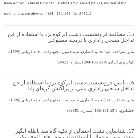
Iman Ahmadi, Ahmad Ghorbani, Abdol Hamid Ansari (2021), Journal of the
earth and space physics , 46(4), 131-145 (No: 24621)
15. مطالعة فرونشست دشت ابركوه يزد با استفاده از فن
تداخل سنجي راداري با دريچة مصنوعي
متين شرافت, عبدالحميد انصاري, سيدحسين مجتهدزاده, احمد قرباني (1399)،
كواترنري ايران، 6(2)، 185-204 (شماره: 26421)
16. پايش فرونشست دشت ابركوه يزد با استفاده از فن
تداخل سنجي راداري مبني بر پراكنش گرهاي پايا
متين شرافت, عبدالحميد انصاري, سيدحسين مجتهدزاده, احمد قرباني (1398)،
خشكبوم، 9(2)، 121-136 (شماره: 23351)
17. شناسايي نشت احتمالي از تكيه گاه سد باطله آبگير
معدن مس ميدوك با استفاده از روش هاي ژئوفيزيكي