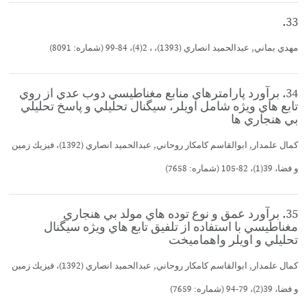
33.
مهدي بماني, عبدالحميد انصاري (1393)، ، 2(4)، 84-99 (شماره: 8091)
34. برآورد پارامترهاي منابع مغناطيسي دوب عدي از روي
تابع هاي ويژه شامل اويلر، سيگنال تحليلي و پاسخ تحليلي
بي هنجاري ها
كمال علمدار, ابوالقاسم كامكار روحاني, عبدالحميد انصاري (1392)، فيزيك زمين
و فضا، 39(1)، 82-105 (شماره: 7658)
35. برآورد عمق و نوع توده هاي مولد بي هنجاري
مغناطيسي با استفاده از تلفيق تابع هاي ويژه سيگنال
تحليلي و اويلر واهماميخت
كمال علمدار, ابوالقاسم كامكار روحاني, عبدالحميد انصاري (1392)، فيزيك زمين
و فضا، 39(2)، 79-94 (شماره: 7659)