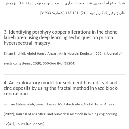
عبدالله عزام احمدي, عبدالحميد انصاري, سيدحسين مجتهدزاده (1404)، پژوهش
هاي ژئوفيزيك كاربردي، 11(2)، 131-148 (شماره: 34933)
3. Identifying porphyry copper alterations in the chehel
kureh area using deep learning techniques on prisma
hyperspectral imagery
Elham Shahidi, Abdol Hamid Ansari, Amir Hossein Kouhsari (2024), Journal of
electrical systems , 20(8), 550-566 (No: 35204)
4. An exploratory model for sediment-hosted lead and
zinc deposits by using the fractal method in yazd block-
central iran
Somaie Abbaszadeh, Seyed Hossein Mojtahedzadeh, Abdol Hamid Ansari
(2022), Journal of analytical and numerical methods in mining engineering ,
12(31), 15-24 (No: 27739)