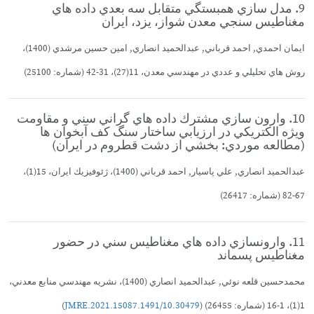
9. مدل سازي همبستگي متقابل سه بعدي داده هاي
مغناطيس سنجي معدن شواز، يزد، ايران
ايمان احمدي, احمد قرباني, عبدالحميد انصاري, امين حسين مرشدي (1400)،
روش هاي تحليلي و عددي در مهندسي معدن، 11(27)، 31-42 (شماره: 25100)
10. وارون سازي مشترك داده هاي گراني سني و مقاومت
ويژه الكتريكي در ارزيابي ساختار سنگ كف آبخوان ها
(مطالعه موردي: بخشي از دشت قطروم در ايران)
عبدالحميد انصاري, علي پاسيار, احمد قرباني (1400)، ژئوفيزيك ايران، 15(1)،
67-82 (شماره: 26417)
11. وارونسازي داده هاي مغناطيس سني در حضور
مغناطيس پسماند
محمدحسين قلعه نوئي, عبدالحميد انصاري (1400)، نشريه مهندسي منابع معدني،
1(1)، 1-16 (شماره: 26455) (
10.30479/JMRE.2021.15087.1491
)