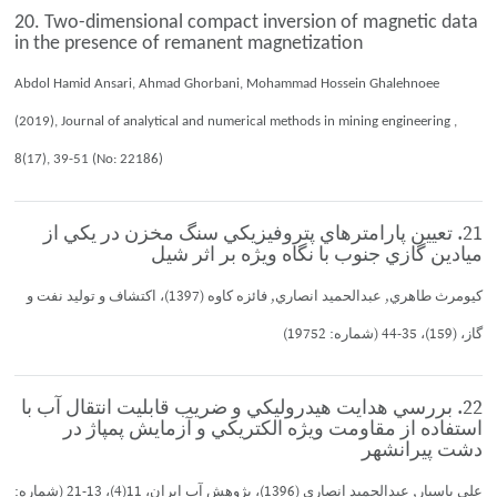
20. Two-dimensional compact inversion of magnetic data
in the presence of remanent magnetization
Abdol Hamid Ansari, Ahmad Ghorbani, Mohammad Hossein Ghalehnoee
(2019), Journal of analytical and numerical methods in mining engineering ,
8(17), 39-51 (No: 22186)
21. تعيين پارامترهاي پتروفيزيكي سنگ مخزن در يكي از
ميادين گازي جنوب با نگاه ويژه بر اثر شيل
كيومرث طاهري, عبدالحميد انصاري, فائزه كاوه (1397)، اكتشاف و توليد نفت و
گاز، (159)، 35-44 (شماره: 19752)
22. بررسي هدايت هيدروليكي و ضريب قابليت انتقال آب با
استفاده از مقاومت ويژه الكتريكي و آزمايش پمپاژ در
دشت پيرانشهر
علي پاسيار, عبدالحميد انصاري (1396)، پژوهش آب ايران، 11(4)، 13-21 (شماره: