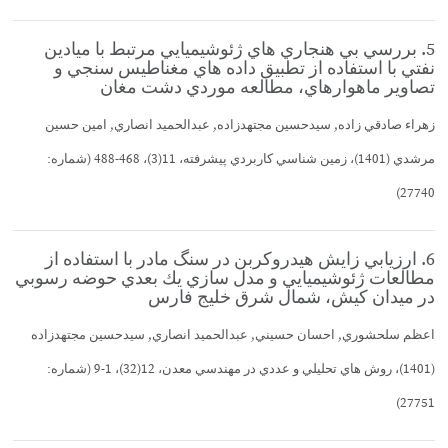
5. بررسي بي هنجاري هاي ژئوشيميايي مرتبط با ميادين
نفتي با استفاده از تطبيق داده هاي مغناطيس سنجي و
تصاوير ماهوارهاي، مطالعه موردي دشت مغان
زهراء صادقي زاده, سيدحسين مجتهدزاده, عبدالحميد انصاري, امين حسين
مرشدي (1401)، زمين شناسي كاربردي پيشرفته، 11(3)، 468-488 (شماره:
27740)
6. ارزيابي زايش هيدروكربن در سنگ مادر با استفاده از
مطالعات ژئوشيميايي و مدل سازي يك بعدي حوضه رسوبي
در ميدان كيش، شمال شرق خليج فارس
اعظم سلحشوري, احسان حسيني, عبدالحميد انصاري, سيدحسين مجتهدزاده
(1401)، روش هاي تحليلي و عددي در مهندسي معدن، 12(32)، 1-9 (شماره:
27751)