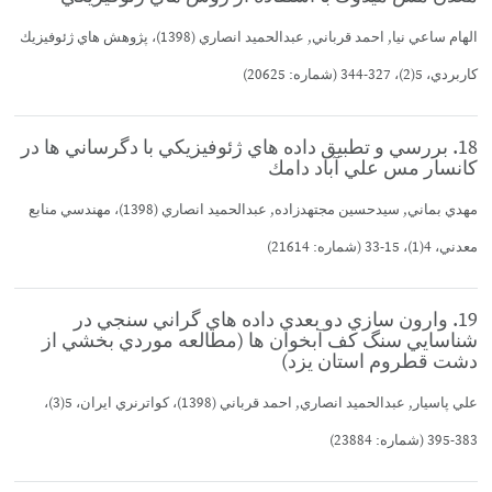
الهام ساعي نيا, احمد قرباني, عبدالحميد انصاري (1398)، پژوهش هاي ژئوفيزيك
كاربردي، 5(2)، 327-344 (شماره: 20625)
18. بررسي و تطبيق داده هاي ژئوفيزيكي با دگرساني ها در
كانسار مس علي آباد دامك
مهدي بماني, سيدحسين مجتهدزاده, عبدالحميد انصاري (1398)، مهندسي منابع
معدني، 4(1)، 15-33 (شماره: 21614)
19. وارون سازي دو بعدي داده هاي گراني سنجي در
شناسايي سنگ كف آبخوان ها (مطالعه موردي بخشي از
دشت قطروم استان يزد)
علي پاسيار, عبدالحميد انصاري, احمد قرباني (1398)، كواترنري ايران، 5(3)،
383-395 (شماره: 23884)