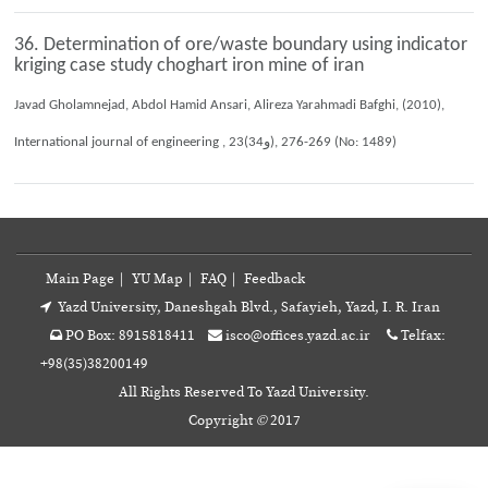
36. Determination of ore/waste boundary using indicator
kriging case study choghart iron mine of iran
Javad Gholamnejad, Abdol Hamid Ansari, Alireza Yarahmadi Bafghi, (2010),
International journal of engineering , 23(3و4), 269-276 (No: 1489)
Main Page
|
YU Map
|
FAQ
|
Feedback
Yazd University, Daneshgah Blvd., Safayieh, Yazd, I. R. Iran
PO Box: 8915818411
isco@offices.yazd.ac.ir
Telfax:
+98(35)38200149
All Rights Reserved To Yazd University.
Copyright
©
2017