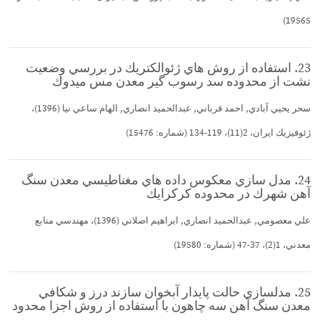
19565)
23. استفاده از روش هاي ژئوالكتريك در بررسي وضعيت
نشت از محدوده سد رسوب گير معدن مس ميدوك
سحر يحيي آبادي, احمد قرباني, عبدالحميد انصاري, الهام ساعي نيا (1396)،
ژئوفيزيك ايران، 2(11)، 119-134 (شماره: 15476)
24. مدل سازي معكوس داده هاي مغناطيسي معدن سنگ
آهن شهرك در محدوده كركرايك
علي معصومي, عبدالحميد انصاري, ابراهيم اصلاني (1396)، مهندسي منابع
معدني، 1(2)، 37-47 (شماره: 19580)
25. مدلسازي حالت پايدار آبخوان سازند درز و شكافي
معدن سنگ آهن سه چاهون با استفاده از روش اجزا محدود