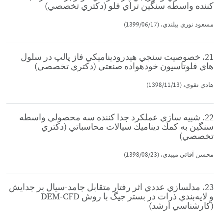
كننده واسطه سنگين تراي فلو (دكتري تخصصي)
مسعود نوري بيلندي، (1399/06/17)
21. خصوصيت سنجي هيدروديناميكي فاز پالپ در سلول
هاي فلوتاسيون خودهواده صنعتي (دكتري تخصصي)
هادي نقوي، (1398/11/13)
22. شبيه سازي عملكرد جدا كننده سه محصولي واسطه
سنگين به كمك ديناميك سيالات محاسباتي (دكتري
تخصصي)
محسن آقائي ميبدي، (1398/08/23)
23. مدلسازي عددي اثر رفتار متقابل جامد-سيال بر جدايش
و لايه‌بندي ذرات در بستر جيگ با روش DEM-CFD
(كارشناسي ارشد)