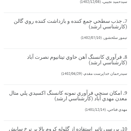
سيدحميد نجيبي، (1402/12/08)
7. جذب سطحي جمع كننده و بازداشت كننده روي گالن
(كارشناسي ارشد)
تيمور سلحشور، (1402/07/10)
8. فرآوري كانسنگ آهن حاوي تيتانيوم نصرت آباد
(كارشناسي ارشد)
سيدرحمان خداپرست مقدم، (1402/06/29)
9. امكان سنجي فرآوري نمونه كانسنگ اكسيدي پلي متال
معدن مهدي آباد (كارشناسي ارشد)
مهدي فتاحي، (1401/12/14)
10. بررسي تاثير استفاده از گلوله كروم بالا بر نرخ سايش