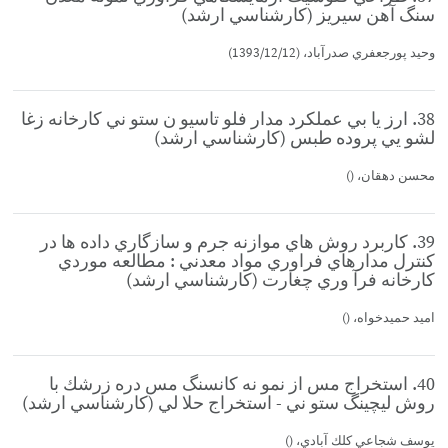
سنگ آهن سيريز (كارشناسي ارشد)
وحيد پورجعفري صدرآباد، (1393/12/12)
38. ارز يا بي عملكرد مدار فلو تاسيو ن ستو ني كارخانه زغا
لشو يي پروده طبس (كارشناسي ارشد)
محسن دهقان، ()
39. كاربرد روش هاي موازنه جرم و سازگاري داده ها در
كنترل مدارهاي فراوري مواد معدني : مطالعه موردي
كارخانه فرآ وري چغارت (كارشناسي ارشد)
اميد حميدخواه، ()
40. استخراج مس از نمو نه كانسنگ مس دره زرشك با
روش ليچينگ ستو ني - استخراج حلا لي (كارشناسي ارشد)
يوسف شجاعي كلك آبادي، ()