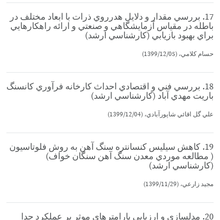
17. بررسي مقدار و دلايل هدرروي ذرات با ابعاد مختلف در
باطله در مقياس آزمايشگاهي و صنعتي و ارائه راهكارهايي
براي بهبود بازيابي (كارشناسي ارشد)
حسام كلامي، (1399/12/05)
18. بررسي فني و اقتصادي احداث كارخانه فرآوري كانسنگ
باريت مهدي آباد (كارشناسي ارشد)
علي گل اقائي شاپورآبادي، (1399/12/04)
19. كاهش سيليس كنسانتره سنگ آهن به روش فلوتاسيون
( مطالعه موردي معدن سنگ آهن سنگان خواف)
(كارشناسي ارشد)
مجيد زارعي، (1399/11/29)
20. مدلسازي و ارزيابي پارامترهاي موثر بر عملكرد جدا