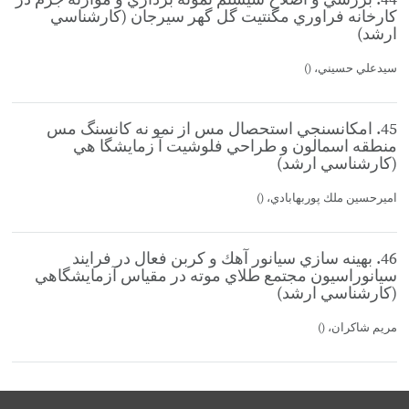
44. بررسي و اصلاح سيستم نمونه برداري و موازنه جرم در
كارخانه فراوري مگنتيت گل گهر سيرجان (كارشناسي
ارشد)
سيدعلي حسيني، ()
45. امكانسنجي استحصال مس از نمو نه كانسنگ مس
منطقه اسمالون و طراحي فلوشيت آ زمايشگا هي
(كارشناسي ارشد)
اميرحسين ملك پوربهابادي، ()
46. بهينه سازي سيانور آهك و كربن فعال در فرايند
سيانوراسيون مجتمع طلاي موته در مقياس آزمايشگاهي
(كارشناسي ارشد)
مريم شاكران، ()