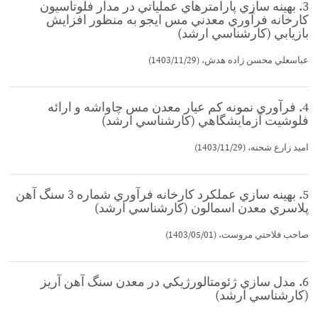
3. بهينه سازي پارامترهاي عملياتي در مدار فلوتاسيون
كارخانه فرآوري معدني مس ايجو به منظور افزايش
بازيابي (كارشناسي ارشد)
عباسعلي محسن زاده هدش، (1403/11/29)
4. فرآوري نمونه كم عيار معدن مس چاواشه و ارائه
فلوشيت آزمايشگاهي (كارشناسي ارشد)
اميد زارع شحنه، (1403/11/29)
5. بهينه سازي عملكرد كارخانه فرآوري شماره 3 سنگ آهن
پلاسري معدن اسمالون (كارشناسي ارشد)
صاحب فلاحتي مروست، (1403/05/01)
6. مدل سازي ژئومتالورژيكي در معدن سنگ آهن آريز
(كارشناسي ارشد)