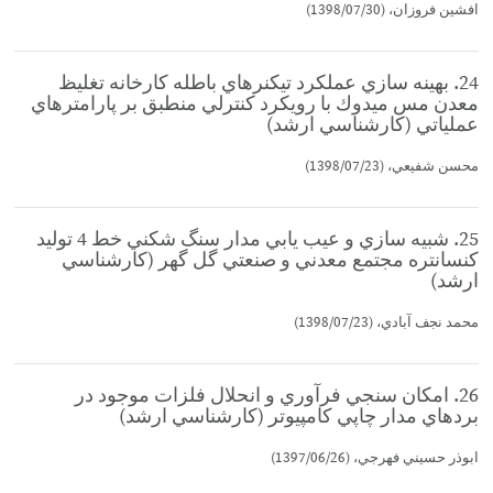
افشين فروزان، (1398/07/30)
24. بهينه سازي عملكرد تيكنرهاي باطله كارخانه تغليظ
معدن مس ميدوك با رويكرد كنترلي منطبق بر پارامترهاي
عملياتي (كارشناسي ارشد)
محسن شفيعي، (1398/07/23)
25. شبيه سازي و عيب يابي مدار سنگ شكني خط 4 توليد
كنسانتره مجتمع معدني و صنعتي گل گهر (كارشناسي
ارشد)
محمد نجف آبادي، (1398/07/23)
26. امكان سنجي فرآوري و انحلال فلزات موجود در
بردهاي مدار چاپي كامپيوتر (كارشناسي ارشد)
ابوذر حسيني فهرجي، (1397/06/26)