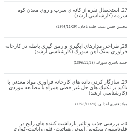
27. استحصال نقره از كانه ي سرب و روي معدن كوه
سرمه (كارشناسي ارشد)
محسن حسن نسب جلده باخان، (1396/11/29)
28. طراحي مدارهاي آبگيري و رمق گيري باطله در كارخانه
فرآوري سنگ آهن سورك (كارشناسي ارشد)
حميد باصري سورك، (1396/11/28)
29. سازگار كردن داده هاي كارخانه فرآوري مواد معدني با
تاكيد بر تكنيك هاي حل غير خطي همراه با مطالعه موردي
(كارشناسي ارشد)
ميلاد قنبري لفداني، (1396/11/24)
30. بررسي جذب و تاثير بازداشت كننده هاي رايج در
فلوتاسيون معكوس آنيوني هماتيت- فلوروآپاتيت-كوارتز