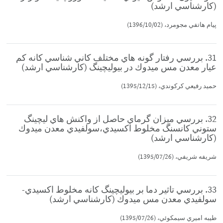
(كارشناسي ارشد)
پيام هاتفي مجومرد، (1396/10/02)
31. بررسي رفتار گونه هاي مختلف كاني شناسي كانه كم
عيار معدن مس ميدوك در بيوليچينگ (كارشناسي ارشد)
حميد رفيعي كركوندي، (1395/12/15)
32. بررسي ميزان گرماي حاصل از واكنش هاي ليچينگ
ستوني كانسنگ مخلوط اكسيدي،سولفيدي معدن ميدوك
(كارشناسي ارشد)
شريفه شريفي، (1395/07/26)
33. بررسي تاثير دما بر بيوليچينگ كانه مخلوط اكسيدي-
سولفيدي معدن مس ميدوك (كارشناسي ارشد)
طيبه اميري سيمكوئي، (1395/07/26)