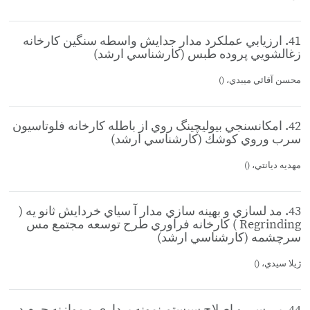
41. ارزيابي عملكرد مدار جدايش واسطه سنگين كارخانه
زغالشويي پروده طبس (كارشناسي ارشد)
محسن آقائي ميبدي، ()
42. امكانسنجي بيوليچينگ روي از باطله كارخانه فلوتاسيون
سرب وروي كوشك (كارشناسي ارشد)
مهديه ديانتي، ()
43. مد لسازي و بهينه سازي مدار آ سياي خردايش ثانو يه (
Regrinding ) كارخانه فراوري طرح توسعه مجتمع مس
سرچشمه (كارشناسي ارشد)
ژيلا سيدي، ()