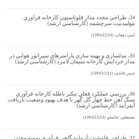
34. طراحي مجدد مدار فلوتاسيون كارخانه فراوري
موليبدنيت سرچشمه (كارشناسي ارشد)
امين دهقان، (1394/12/15)
35. مدلسازي و بهينه سازي پارامترهاي سپراتور هوايي در
مدار خردايش كارخانه سيمان لامرد (كارشناسي ارشد)
حسن قائدي، (1394/12/11)
36. بررسي عملكرد فعلي تيكنر باطله كارخانه فرآوري
سنگ آهن خط چهار گل گهر با هدف بهبود وضعيت بازيافت
آبفرآيند (كارشناسي ارشد)
مصطفي عباسلو، (1393/12/13)
37. طراحي فلوشيت آزمايشگاهي فرآوري نمونه معدن