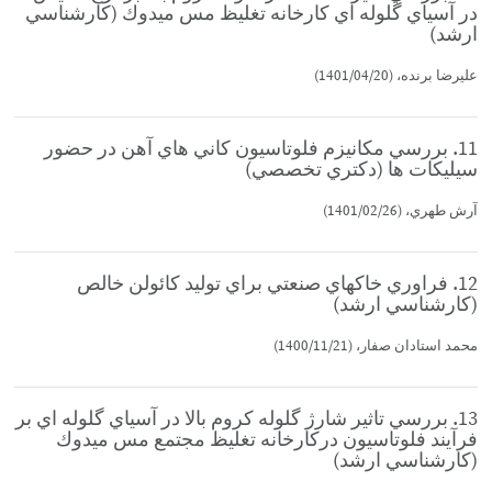
در آسياي گلوله اي كارخانه تغليظ مس ميدوك (كارشناسي
ارشد)
عليرضا برنده، (1401/04/20)
11. بررسي مكانيزم فلوتاسيون كاني هاي آهن در حضور
سيليكات ها (دكتري تخصصي)
آرش طهري، (1401/02/26)
12. فراوري خاكهاي صنعتي براي توليد كائولن خالص
(كارشناسي ارشد)
محمد استادان صفار، (1400/11/21)
13. بررسي تاثير شارژ گلوله كروم بالا در آسياي گلوله اي بر
فرآيند فلوتاسيون دركارخانه تغليظ مجتمع مس ميدوك
(كارشناسي ارشد)