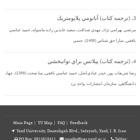
3. (ترجمه كتاب) آناتومي پلايومتريك
مرتضي بهرامي نژاد, مهدي صداقت, سعيد عابدين زاده ماسوله, حميد عباسي
بافقي, سارا حق شناس (1400)، حتمي
4. (ترجمه كتاب) پيلاتس براي توانبخشي
رضا شريفات پور, حيدر عبادي‌اصل, حميد عباسي بافقي, منا صحت (1398)، جهاد
دانشگاهي، سازمان انتشارات، واحد يزد‏
Main Page
|
YU Map
|
FAQ
|
Feedback
Yazd University, Daneshgah Blvd., Safayieh, Yazd, I. R. Iran
PO Box: 8915818411
isco@offices.yazd.ac.ir
Telfax: