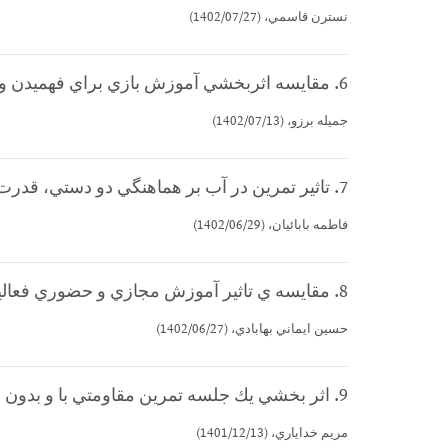
نسترن قاسمي، (1402/07/27)
6. مقايسه اثربخشي آموزش بازي براي فهميدن و تمرينات اسپارك بر پرخاشگري كودكان مبتلا به نقص توجه و بيش فعالي (كارشناسي ارشد)
جميله برزو، (1402/07/13)
7. تاثير تمرين در آب بر هماهنگي دو دستي، قدرت پا و اعتماد به تعادل زنان سالمند با پيگيري دو ماهه (كارشناسي ارشد)
فاطمه بابائيان، (1402/06/29)
8. مقايسه ي تاثير آموزش مجازي و حضوري فعاليت ورزشي بر اضطراب، لذت از فعاليت ورزشي، انگيزش دروني و كيفيت خواب (كارشناسي ارشد)
حسين ايماني بهابادي، (1402/06/27)
9. اثر بخشي يك جلسه تمرين مقاومتي با و بدون موسيقي بر حافظه ي كاري و توجه پايدار زنان پنجاه سال و بالاتر (كارشناسي ارشد)
مريم خداياري، (1401/12/13)