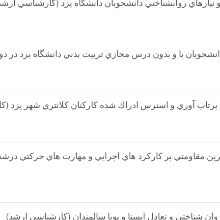
مرين مقاومتي بر كاركرد هاي اجرايي و مهارت هاي حركتي درشت