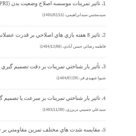
1. تاثير تمرينات موسسه اصلاح وضعيت بدن (PRI) بر دامنه حركتي و فعاليت الكتريكي عضلات منتخب در مردان داراي سندروم متقاطع تحتاني (كارشناسي ارشد)
سيدمجتبي سيدابراهيمي، (1405/02/15)
2. تاثير 8 هفته بازي هاي اصلاحي بر قدرت عضلاني و فعاليت الكتريكي عضلات اندام تحتاني دانش آموزان دختر مبتلا به سندروم پرونيشن (كارشناسي ارشد)
فاطمه رضائي حسن آبادي، (1404/12/06)
3. تأثير بار شناختي تمرينات بر دقت تصميم گيري و حافظه كاري فوتباليست هاي پسر 14-13ساله (كارشناسي ارشد)
شيوا شهيدي فر، (1404/07/29)
4. تاثير بار شناختي تمرينات بر سرعت يا تصميم گيري و انعطاف پذيري شناختي فوتباليست هاي پسر نوجوان (كارشناسي ارشد)
سيدعلي حسيني دربرزي، (1403/11/30)
5. مقايسه شدت هاي مختلف تمرين مقاومتي بر حافظه كاري، استرس ادراك شده و ميزان كورتيزول در زنان ورزشكار مبتدي جوان (كارشناسي ارشد)