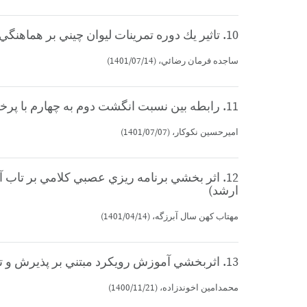
10. تاثير يك دوره تمرينات ليوان چيني بر هماهنگي چشم و دست و اعتماد به نفس زنان سالمند (كارشناسي ارشد)
ساجده فرمان رضائي، (1401/07/14)
11. رابطه بين نسبت انگشت دوم به چهارم با پرخاشگري بين ورزشكاران تيمي و انفرادي (كارشناسي ارشد)
اميرحسين نكوكار، (1401/07/07)
ارشد)
مهتاب كهن سال آبرزگه، (1401/04/14)
13. اثربخشي آموزش رويكرد مبتني بر پذيرش و تعهد بر راهبرد هاي تنظيم هيجان ،ترس از شكست و عملكرد ژيمناست هاي ماهر (كارشناسي ارشد)
محمدامين اخوندزاده، (1400/11/21)