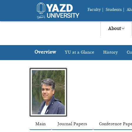
Faculty
|
Students
|
Al
About
Overview
YU at a Glance
History
Cu
Main
Journal Papers
Conference Pap