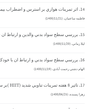
14. اثر تمرينات هوازي بر استرس و اضطراب بيماران مبتلا به آسم (كارشناسي ارشد)
فاطمه ساعتيان، (1400/11/21)
15. بررسي سطح سواد بدني والدين و ارتباط ان با پيشرفت تحصيلي دانش آموزان (كارشناسي ارشد)
ليلا زماني، (1400/11/20)
16. بررسي سطح سواد بدني و ارتباط ان با خودكارآمدي معلمان مقاطع مختلف شهر يزد (كارشناسي ارشد)
الهام دشتي رحمت آبادي، (1400/11/19)
17. تاثير 8 هفته تمرينات تناوبي شديد (HIIT )بر سخت كوشي و خود كنترلي كاركنان كلانتري شهر يزد (كارشناسي ارشد)
زهرا پسنده، (1400/06/25)