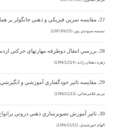
27. مقايسه تمرين فيزيكي و ذهني جانگولر بر هماهنگي دو دستي دانشجويان دختر و پسر (كارشناسي ارشد)
نسيمه سيوندي پور، (1397/04/23)
28. بررسي انتقال دوطرفه مهارتهاي حركتي ازدست سالم به دست ناسالم كودكان فلج مغزي (كارشناسي ارشد)
زهره دهقان زاده، (1396/12/14)
29. مقايسه تاثير خودگفتاري آموزشي و انگيزشي براكتساب و يادداري پرش عمودي و تعادل (كارشناسي ارشد)
مريم غلامرضائي، (1396/12/13)
30. تاثير آموزش تصويرسازي ذهني دروني برانواع انتقال دوطرفه ي يادگيري درمهارت پرتاب آزادبسكتبال (كارشناسي ارشد)
الهام خورشيدي، (1396/12/12)