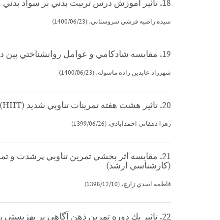
18. تاثير آموزش درس تربيت بدني بر سواد بدني و نيازهاي روانشناختي دانشجويان دانشگاه يزد (كارشناسي ارشد)
سيده راضيه قرشي سروستاني، (1400/06/23)
19. مقايسه شادكامي و عوامل روانشناختي بين دانشجويان با و بدون درس مجازي تربيت بدني دانشگاه يزد در دوران كرونا (كارشناسي ارشد)
شهرزاد عابدين زاده ماسوله، (1400/06/23)
20. تاثير هشت هفته تمرينات تناوبي شديد (HIIT) برتاب آوري و استرس ادراك شده كاركنان كلانتري شهر يزد (كارشناسي ارشد)
زهرا دهقاني احمدآبادي، (1399/06/26)
21. مقايسه اثر بخشي تمرين تناوبي پرشدت و ت
(كارشناسي ارشد)
فاطمه اسدي زارچ، (1398/12/10)
22. تاثير يك دوره تمرين ذهن آگاهي بر بهزيستي روان شناختي و تعادل ايستا و پويا سالمندان (كارشناسي ارشد)