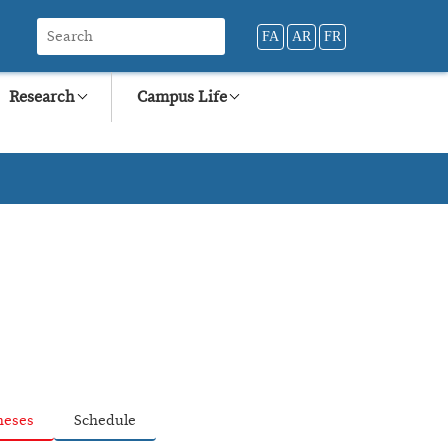
FA
AR
FR
Research
Campus Life
heses
Schedule