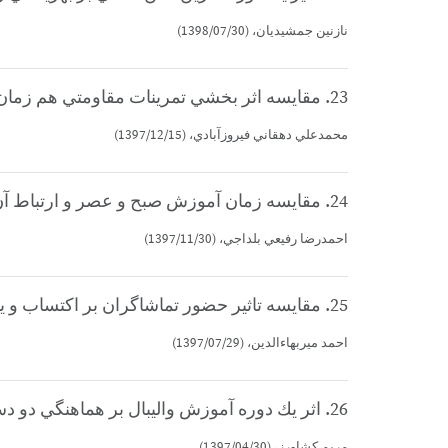
نازنين جمشيديان، (1398/07/30)
23. مقايسه اثر بخشي تمرينات مقاومتي هم زمان و غير همزمان بر هماهنگي دو دستي دانش آموزان پسر16-18 سال (كارشناسي ارشد)
محمدعلي دهقاني فيروزآبادي، (1397/12/15)
24. مقايسه زمان آموزش صبح و عصر و ارتباط آن با دقت تيراندازان تير و كمان (كارشناسي ارشد)
احمدرضا رفيعي بلداجي، (1397/11/30)
25. مقايسه تاثير حضور تماشاگران بر اكتساب و يادداري پرش عمودي (كارشناسي ارشد)
احمد ميربهاءالدين، (1397/07/29)
26. اثر يك دوره آموزش واليبال بر هماهنگي دو دستي دانشجويان مبتدي دختر و پسر و مقايسه با دانشجويان ماهر (كارشناسي ارشد)
مريم كشاورز، (1397/04/30)