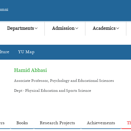
umni
Departments
Admission
Academics
lture
YU Map
Hamid Abbasi
Associate Professor, Psychology and Educational Sciences
Dept - Physical Education and Sports Science
ers
Books
Research Projects
Achievements
T