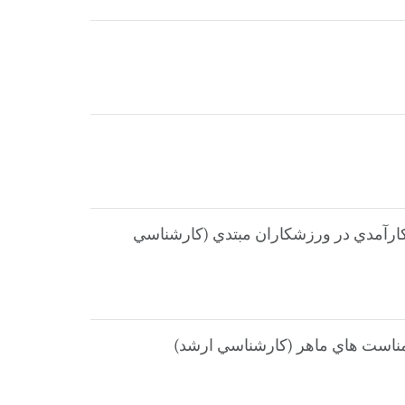
ي عصبي كلامي بر تاب آوري، سيستم هاي فعالساز/ بازداري رفتاري ( BAS/BIS ) و خودكارآمدي در ورزشكاران مبتدي (كارشناسي