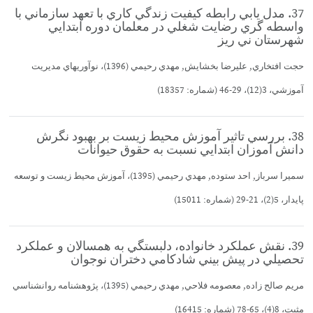
37. مدل يابي رابطه كيفيت زندگي كاري با تعهد سازماني با
واسطه گري رضايت شغلي در معلمان دوره ابتدايي
شهرستان ني ريز
حجت افتخاري, عليرضا بخشايش, مهدي رحيمي (1396)، نوآوريهاي مديريت
آموزشي، 3(12)، 29-46 (شماره: 18357)
38. بررسي تاثير آموزش محيط زيست بر بهبود نگرش
دانش آموزان ابتدايي نسبت به حقوق حيوانات
سميرا سرباز, احد ستوده, مهدي رحيمي (1395)، آموزش محيط زيست و توسعه
پايدار، 5(2)، 21-29 (شماره: 15011)
39. نقش عملكرد خانواده، دلبستگي به همسالان و عملكرد
تحصيلي در پيش بيني شادكامي دختران نوجوان
مريم صالح زاده, معصومه فلاحي, مهدي رحيمي (1395)، پژوهشنامه روانشناسي
مثبت، 8(4)، 65-78 (شماره: 16415)