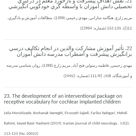
21. نقش اهداف پيشرفت و بازخورد معلم در درگيري
تحصيلي دانش آموزان با واسطه گري خودگويي انگيزشي
مريم زارع, هنگامه ساراني, مهدي رحيمي (1398)، مطالعات آموزش و يادگيري،
11(2)، 135-152 (شماره: 22904)
22. تأثير آموزش مشاركت والدين در انجام تكاليف درسي
برانگيزش پيشرفت و اضطراب مدرسه دانش آموزان
مهدي رحيمي, فاطمه رسولي فتح آباد, مريم زارع (1398)، روان شناسي مدرسه
و آموزشگاه، 8(4)، 92-111 (شماره: 24452)
23. The development of an interventional package on
receptive vocabulary for cochlear implanted children
Leila Monshizade, Roshanak Vameghi, Firoozeh Sajedi, Fariba Yadegari, Mehdi
Rahimi, Seyed Basir Hashemi (2019), Iranian journal of child neurology , 13(2),
113-123 (No: 20022)