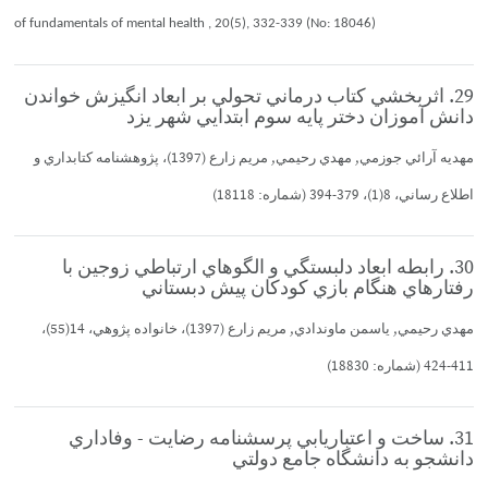
of fundamentals of mental health , 20(5), 332-339 (No: 18046)
29. اثربخشي كتاب درماني تحولي بر ابعاد انگيزش خواندن
دانش آموزان دختر پايه سوم ابتدايي شهر يزد
مهديه آرائي جوزمي, مهدي رحيمي, مريم زارع (1397)، پژوهشنامه كتابداري و
اطلاع رساني، 8(1)، 379-394 (شماره: 18118)
30. رابطه ابعاد دلبستگي و الگوهاي ارتباطي زوجين با
رفتارهاي هنگام بازي كودكان پيش دبستاني
مهدي رحيمي, ياسمن ماوندادي, مريم زارع (1397)، خانواده پژوهي، 14(55)،
411-424 (شماره: 18830)
31. ساخت و اعتباريابي پرسشنامه رضايت - وفاداري
دانشجو به دانشگاه جامع دولتي