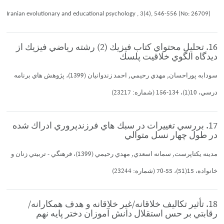
Iranian evolutionary and educational psychology , 3(4), 546-556 (No: 26709)
16. تحليل محتواي كتاب فيزيك (2) رشته رياضي فيزيك از
ديدگاه الگوي خلاقيت پلسك
سودابه پوراحسان, مهدي رحيمي, احمد زندوانيان (1399)، پژوهش هاي برنامه
درسي، 10(1)، 134-156 (شماره: 23217)
17. بررسي تغييرات در سبك هاي فرزندپروري ادراك شده
در طول چهار نسل متوالي
مدينه يكتاپرست, سمانه اسعدي, مهدي رحيمي (1399)، فرهنگي - تربيتي زنان و
خانواده، 15(51)، 55-70 (شماره: 23244)
18. تأثير تكاليف خلاقانه/غير خلاقانه و هدف همكارانه/
رقابتي بر حس استقلال دانش آموزان دختر پايه نهم