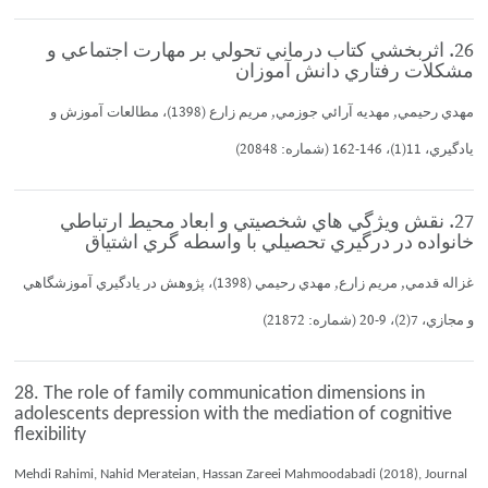
26. اثربخشي كتاب درماني تحولي بر مهارت اجتماعي و
مشكلات رفتاري دانش آموزان
مهدي رحيمي, مهديه آرائي جوزمي, مريم زارع (1398)، مطالعات آموزش و
يادگيري، 11(1)، 146-162 (شماره: 20848)
27. نقش ويژگي هاي شخصيتي و ابعاد محيط ارتباطي
خانواده در درگيري تحصيلي با واسطه گري اشتياق
غزاله قدمي, مريم زارع, مهدي رحيمي (1398)، پژوهش در يادگيري آموزشگاهي
و مجازي، 7(2)، 9-20 (شماره: 21872)
28. The role of family communication dimensions in
adolescents depression with the mediation of cognitive
flexibility
Mehdi Rahimi, Nahid Merateian, Hassan Zareei Mahmoodabadi (2018), Journal