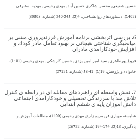
حسين شفيعي, محسن شاكري حسين آباد, مهدي رحيمي, مهديه استبرقي
(1402)، دستاوردهاي روانشناختي، 4(2)، 245-260 (شماره: 30503)
6. بررسي اثربخشي برنامه آموزش فرزندپروري مبتني بر
ميانجيگري شناختي هيجاني بر بهبود تعامل مادر كودك و
افزايش خودكارآمدي مادران
فروغ پورطاهري, سيذ امير امين يزدي, حسين كارشكي, مهدي رحيمي (1401)،
خانواده و پژوهش، 19(1)، 41-58 (شماره: 27121)
7. نقش واسطه اي راهبردهاي مقابله اي در رابطه ي كنترل
تلاش مند با سرزندگي تحصيلي و خودكارآمدي اجتماعي
دانش آموزان پايه ي ششم ابتدايي
شايسته مهياري فر, مريم زارع, مهدي رحيمي (1400)، مطالعات آموزش و
يادگيري، 13(2)، 174-194 (شماره: 26722)