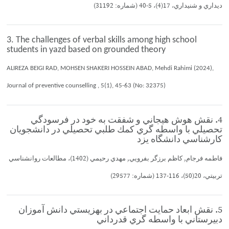
ديداري و شنيداري، 17(4)، 5-40 (شماره: 31192)
3. The challenges of verbal skills among high school
students in yazd based on grounded theory
ALIREZA BEIGI RAD, MOHSEN SHAKERI HOSSEIN ABAD, Mehdi Rahimi (2024),
Journal of preventive counselling , 5(1), 45-63 (No: 32375)
4. نقش هوش هيجاني و شفقت به خود در فرسودگي
تحصيلي با واسطه گري كمك طلبي تحصيلي در دانشجويان
كارشناسي دانشگاه يزد
فاطمه فرجام, كاظم برزگر بفرويي, مهدي رحيمي (1402)، مطالعات روانشناسي
تربيتي، 20(50)، 116-137 (شماره: 29577)
5. نقش ابعاد حمايت اجتماعي در بهزيستي دانش آموزان
دبيرستاني با واسطه گري قدرداني