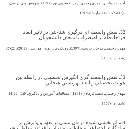
احمد زندوانيان, مهدي رحيمي, زهرا خسروي پور (1397)، پژوهش هاي تربيتي،
5(37)، 59-76 (شماره: 19756)
32. نقش واسطه اي درگيري شناختي در تاثير ابعاد
فراحافظه بر اضطراب امتحان دانشجويان
مهدي رحيمي, مرجان دربيدي (1397)، رويكردهاي نوين آموزشي، 13(28)، 21-37
(شماره: 21082)
33. نقش واسطه گري انگيزش تحصيلي در رابطه بين
هويت تحصيلي و ابعاد بهزيستي هيجاني
مهدي رحيمي, سعيد فرهادي (1396)، مطالعات آموزش و يادگيري، 9(2)، 20-36
(شماره: 17579)
34. اثربخشي شيوه درمان مبتني بر تعهد و پذيرش بر
سازگاري اجتماعي و عاطفي مادران با فرزند معلول ذهني