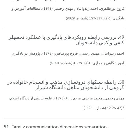
فروغ پورطاهري, احمد زندوانيان, مهدي رحيمي (1393)، مطالعات آموزش و
يادگيري، 6(2)، 137-157 (شماره: 9029)
49. بررسي رابطه رويكردهاي يادگيري با عملكرد تحصيلي
كيفي و كمي دانشجويان
احمد زندوانيان, مهدي رحيمي, فروغ پورطاهري (1393)، پژوهش در يادگيري
آموزشگاهي و مجازي، 1(4)، 29-41 (شماره: 4140)
50. رابطه سبكهاي درونسازي مذهب و انسجام خانواده در
گروهي از دانشجويان متاهل دانشگاه شيراز
مهدي رحيمي, محمد مزيدي, مريم زارع (1393)، علوم تربيتي از ديدگاه اسلام،
2(2)، 25-42 (شماره: 5426)
51. Family communication dimensions separation-