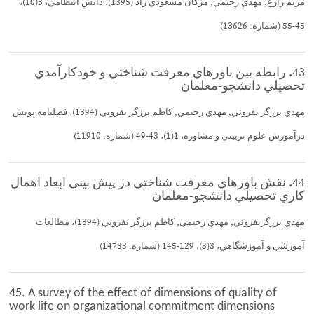
مريم زارع, مهدي رحيمي, مژگان مسعودي زاد (1395)، دانش انتظامي، 3(10)،
45-55 (شماره: 13626)
43. رابطه بين باورهاي معرفت شناختي و خودكارآمدي
تحصيلي دانشجو-معلمان
مهدي برزگر بفروئي, مهدي رحيمي, كاظم برزگر بفرويي (1394)، فصلنامه پويش
درآموزش علوم تربيتي و مشاوره، 1(1)، 43-49 (شماره: 11910)
44. نقش باورهاي معرفت شناختي در پيش بيني ابعاد اهمال
كاري تحصيلي دانشجو-معلمان
مهدي برزگربفروئي, مهدي رحيمي, كاظم برزگر بفرويي (1394)، مطالعات
آموزشي و آموزشگاهي، 3(8)، 129-145 (شماره: 14783)
45. A survey of the effect of dimensions of quality of
work life on organizational commitment dimensions