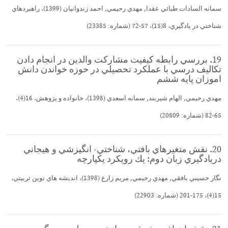
سمانه السادات طبائي عقدا, مهدي رحيمي, احمد زندوانيان (1399)، راهبردهاي
شناختي در يادگيري، 8(15)، 57-72 (شماره: 23385)
19. بررسي رابطه كيفيت مشاركت والدين در انجام دادن
تكاليف درسي با عملكرد تحصيلي در حوزه خواندن دانش
اموزان پايه ششم
مهدي رحيمي, الهام شيربند, سمانه اسعدي (1398)، خانواده و پژوهش، 16(4)،
65-82 (شماره: 20809)
20. نقش متغيرهاي بافتي، شناختي- انگيزشي و هيجاني
دريادگيري زبان دوم: يك رويكرد يكپارچه
نگار حسيني بافقي, مهدي رحيمي, مريم زارع (1398)، انديشه هاي نوين تربيتي،
15(4)، 175-201 (شماره: 22903)