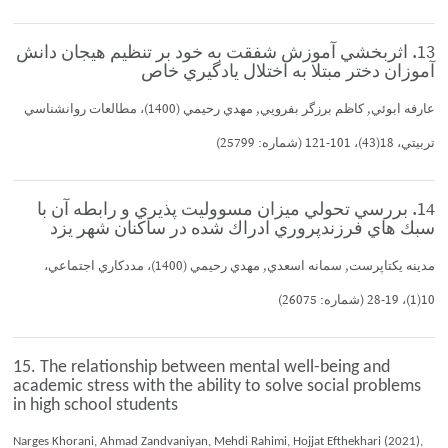
13. اثربخشي آموزش شفقت به خود بر تنظيم هيجان دانش
آموزان دختر مبتلا به اختلال يادگيري خاص
عارفه ابوئي, كاظم برزگر بفرويي, مهدي رحيمي (1400)، مطالعات روانشناسي
تربيتي، 18(43)، 101-121 (شماره: 25799)
14. بررسي تحولي ميزان مسووليت پذيري و رابطه آن با
سبك هاي فرزندپروري ادراك شده در ساكنان شهر يزد
مدينه يكتاپرست, سمانه اسعدي, مهدي رحيمي (1400)، مددكاري اجتماعي،
10(1)، 19-28 (شماره: 26075)
15. The relationship between mental well-being and
academic stress with the ability to solve social problems
in high school students
Narges Khorani, Ahmad Zandvaniyan, Mehdi Rahimi, Hojjat Efthekhari (2021),