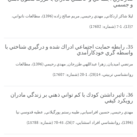
و جسمي
ليلا شاكر اردكاني, مهدي رحيمي, مريم صالح زاده (1396)، مطالعات ناتواني،
7(13)، 1-7 (شماره: 17602)
35. رابطه حمايت اجتماعي ادراك شده و درگيري شناختي با
واسطه گري خودكارآمدي
مرتضي اميديان, زهرا عبداللهي طزرجان, مهدي رحيمي (1396)، مطالعات
روانشناسي تربيتي، 14(28)، 1-20 (شماره: 17607)
36. تاثير داشتن كودك با كم تواني ذهني بر زندگي مادران
رويكرد كيفي
مهدي رحيمي, حسين افراسيابي, طيبه رستم پورگيلاني, عطيه قدوسي نيا
(1396)، روانشناسي افراد استثنايي، 7(26)، 45-70 (شماره: 15788)