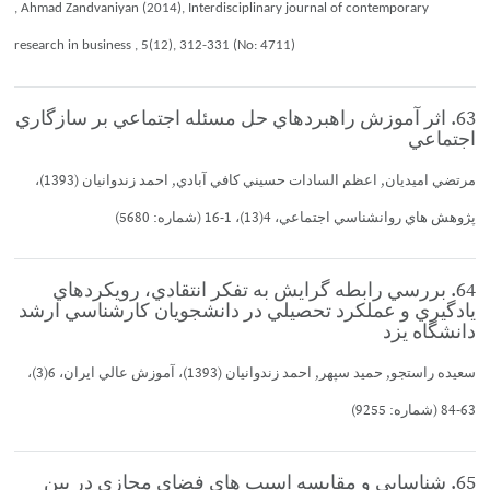
, Ahmad Zandvaniyan (2014), Interdisciplinary journal of contemporary
research in business , 5(12), 312-331 (No: 4711)
63. اثر آموزش راهبردهاي حل مسئله اجتماعي بر سازگاري
اجتماعي
مرتضي اميديان, اعظم السادات حسيني كافي آبادي, احمد زندوانيان (1393)،
پژوهش هاي روانشناسي اجتماعي، 4(13)، 1-16 (شماره: 5680)
64. بررسي رابطه گرايش به تفكر انتقادي، رويكردهاي
يادگيري و عملكرد تحصيلي در دانشجويان كارشناسي ارشد
دانشگاه يزد
سعيده راستجو, حميد سپهر, احمد زندوانيان (1393)، آموزش عالي ايران، 6(3)،
63-84 (شماره: 9255)
65. شناسايي و مقايسه اسيب هاي فضاي مجازي در بين