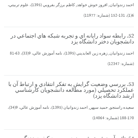
احمد زندوانيان, افروز خوش خواهد, كاظم برزگر بفرويي (1395)، علوم تربيتي،
6(1)، 131-152 (شماره: 11977)
52. رابطه سواد رايانه اي و تجربه شبكه هاي اجتماعي در
دانشجويان دختر دانشگاه يزد
احمد زندوانيان, زهره زين العابديني (1395)، نامه آموزش عالي، 9(33)، 63-81
(شماره: 12347)
53. بررسي وضعيت گرايش به تفكر انتقادي و ارتباط آن با
عملكرد تحصيلي (مورد مطالعه دانشجويان كارشناسي
ارشد دانشگاه يزد)
سعيده راستجو, حميد سپهر, احمد زندوانيان (1395)، نامه آموزش عالي، 9(34)،
170-188 (شماره: 14064)