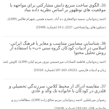
35. الگوي ساخت سريع دانش مشاركتي براي مواجهه با
موقعيت هاي نوظهور بر اساس نظريه داده بنياد
احمد زندوانيان, سميه ذوالفقاري ده آباد, حميده همتي, شهرام طالبي (1399)،
دستاوردهاي روانشناختي، 27(2)، 1-24 (شماره: 23408)
36. شناسايي مضامين متناسب و مغاير با فرهنگ ايراني-
اسلامي در ادبيات كودكان گروه سني «ب» با استفاده از
روش تحليل محتوا
احمد زندوانيان, فاطمه السادات ميرحسيني نيري, مريم كيان (1399)، كاوش نامه
زبان و ادبيات فارسي، 21(45)، 163-187 (شماره: 24210)
37. مقايسه ادراك از محيط كلاس، سرزندگي تحصيلي و
قلدري در كودكان با خانواده تك والد و عادي
رضوان ميرجليلي, احمد زندوانيان, مريم صالح زاده (1399)، مطالعات زن و
خانواده، 8(3)، 161-183 (شماره: 24538)