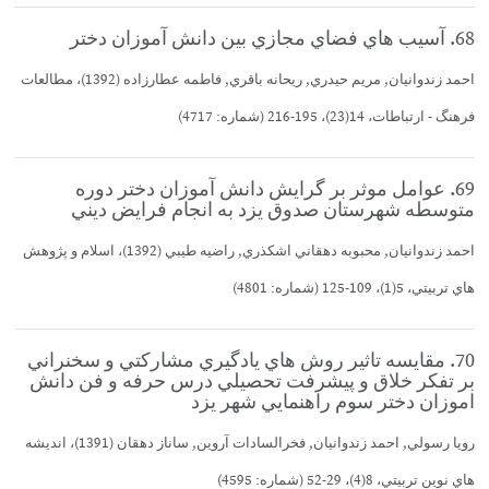
68. آسيب هاي فضاي مجازي بين دانش آموزان دختر
احمد زندوانيان, مريم حيدري, ريحانه باقري, فاطمه عطارزاده (1392)، مطالعات
فرهنگ - ارتباطات، 14(23)، 195-216 (شماره: 4717)
69. عوامل موثر بر گرايش دانش آموزان دختر دوره
متوسطه شهرستان صدوق يزد به انجام فرايض ديني
احمد زندوانيان, محبوبه دهقاني اشكذري, راضيه طيبي (1392)، اسلام و پژوهش
هاي تربيتي، 5(1)، 109-125 (شماره: 4801)
70. مقايسه تاثير روش هاي يادگيري مشاركتي و سخنراني
بر تفكر خلاق و پيشرفت تحصيلي درس حرفه و فن دانش
اموزان دختر سوم راهنمايي شهر يزد
رويا رسولي, احمد زندوانيان, فخرالسادات آروين, ساناز دهقان (1391)، انديشه
هاي نوين تربيتي، 8(4)، 29-52 (شماره: 4595)