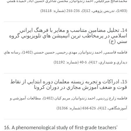
محمدصالح ميرجليلي, احمد زندوانيان, محسن شاكري حسين آباد, حميده همتي
(1403)، تدريس پژوهي، 12(3)، 235-255 (شماره: 35118)
14. تحليل مضامين متناسب و مغاير با فرهنگ ايراني
اسلامي در پرمخاطب ترين انيميشن هاي تلويزيوني گروه
سني (ج)
فاطمه قاسمي, احمد زندوانيان, مهدي رحيمي, حسين حسني (1402)، رسانه هاي
ديداري و شنيداري، 17(4)، 5-40 (شماره: 31192)
15. ادراكات و تجربه زيسته معلمان دوره ابتدايي از نقاط
قوت و ضعف آموزش مجازي در دوران كرونا
فاطمه زارع زرديني, احمد زندوانيان, مريم كيان (1402)، مطالعات آموزشي و
آموزشگاهي، 12(4)، 625-656 (شماره: 31356)
16. A phenomenological study of first-grade teachers'