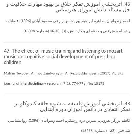
46. اثربخشي آموزش تفكر خلاق بر بهبود مهارت خلاقيت و
حل مسئله دانش آموزان هنرستاني
احمد زندوانيان, طاهره ابراهيم پور, حسن زارعي محمود آبادي (1396)، فصلنامه
رشد آموزش فني و حرفه اي و كاردانش، (3)، 40-46 (شماره: 15098)
47. The effect of music training and listening to mozart
music on cognitive social development of preschool
children
Malihe Nekooei , Ahmad Zandvaniyan, Ali Reza Bakhshayesh (2017), Ad alta
journal of interdisciplinary research , 7(1), 774-778 (No: 15175)
48. اثربخشي آموزش فلسفه به شيوه حلقه كندوكاو بر
تفكر انتقادي در دانش آموزان دوره ابتدايي
كاظم برزگر بفرويي, نسرين دره زرشكي, احمد زندوانيان (1396)، روانشناسي
شناختي، (2)، - (شماره: 15265)