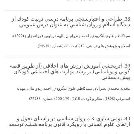
38. طراحي و اعتبارسنجي برنامه درسي تربيت كودك از
ديدگاه اسلام و روان شناسي به عنوان درس عمومي
سيدكاظم علوي لنگرودي, احمد زندوانيان, الهه درياپور, فرزانه زارع (1399)،
اسلام و پژوهش هاي تربيتي، 12(1)، 55-66 (شماره: 24539)
39. اثربخشي آموزش ارزش هاي اخلاقي (از طريق قصه
گويي و پويانمايي) بر رشد مهارت هاي اجتماعي كودكان
پيش دبستاني
محدثه محمدي نصرآباد, سيدكاظم علوي لنگرودي, احمد زندوانيان, مهديه
استبرقي (1398)، تفكر و كودك، 10(2)، 179-200 (شماره: 22756)
40. بومي سازي علم روان شناسي در راستاي تحول و
ارتقاي علوم انساني با رويكرد قانون برنامه ششم توسعه