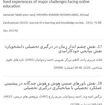
lived experiences of major challenges facing online
education
Samaneh Talebi poor sanij, MOHSEN SHAKERI HOSSEIN ABAD, Ahmad
Zandvaniyan (2023), Journal of e-learning and knowledge society , 19(1), 75-88
(No: 29170)
17. نقش چشم انداز زمان در درگيري تحصيلي دانشجويان:
نقش ميانجي خودكارآمدي
فتانه حريري زاده, كاظم برزگر بفرويي, احمد زندوانيان (1402)، تازه هاي علوم
شناختي، 25(1)، 46-59 (شماره: 29388)
18. نقش باورهاي ضمني هوش و هوش چندگانه در پيشبيني
عملكرد تحصيلي با ميانجيگري درگيري تحصيلي
نرگس ائينه وند, احمد زندوانيان, مريم زارع (1402)، پژوهش هاي تربيتي، 12(46)،
143-160 (شماره: 32789)