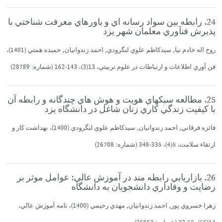
24. رابطه بين سواد رسانه اي و باورهاي معرفت شناختي با
پذيرش فنآوري معلمان شهر يزد
روح اله خادم نيا, سيدكاظم علوي لنگرودي, احمد زندوانيان, حميده همتي (1401)،
فن آوري اطلاعات و ارتباطات در علوم تربيتي، 13(3)، 143-162 (شماره: 28789)
25. مطالعه سبكهاي هويت و هوش هاي چندگانه و رابطه آن
با كيفيت زندگي كاري زنان شاغل در دانشگاه يزد
فائزه فرقاني, احمد زندوانيان, سيدكاظم علوي لنگرودي (1400)، بهداشت كار و
ارتقاء سلامت، 5(4)، 335-348 (شماره: 26708)
26. بازاريابي رابطه مند در آموزش عالي: عوامل موثر بر
رضايت و وفاداري دانشجويان به دانشگاه
زهرا خسروي پور, احمد زندوانيان, مهدي رحيمي (1400)، نامه آموزش عالي،