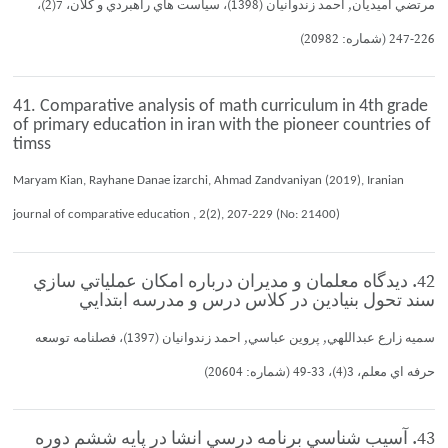
مرتضي اميديان, احمد زندوانيان (1398)، سياست هاي راهبردي و كلان، 7(2)،
226-247 (شماره: 20982)
41. Comparative analysis of math curriculum in 4th grade
of primary education in iran with the pioneer countries of
timss
Maryam Kian, Rayhane Danae izarchi, Ahmad Zandvaniyan (2019), Iranian
journal of comparative education , 2(2), 207-229 (No: 21400)
42. ديدگاه معلمان و مديران درباره امكان عملياتي سازي
سند تحول بنيادين در كلاس درس و مدرسه ابتدايي
سميه زارع عبداللهي, پروين عباسي, احمد زندوانيان (1397)، فصلنامه توسعه
حرفه اي معلم، 3(4)، 33-49 (شماره: 20604)
43. آسيب شناسي برنامه درسي انشا در پايه ششم دوره