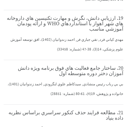
19. ارزيابي دانش، نگرش و مهارت تكنيسين هاي داروخانه
هاي شهر اهواز با استانداردهاي WHO و ارائه پودمان
آموزشي مناسب
مهدي كياني فرد, تقي جباري فر, احمد زندوانيان (1402)، افق توسعه آموزش
علوم پزشكي، 14(3)، 38-47 (شماره: 33458)
20. ساختار جامع فعاليت هاي فوق برنامه ويژه دانش
آموزان دختر دوره متوسطه اول
بي بي رباب رئيس منشادي, سيدكاظم علوي لنگرودي, احمد زندوانيان (1401)،
خانواده و پژوهش، 19(4)، 61-80 (شماره: 28851)
21. مطالعه فرايند حذف كنكور سراسري براساس نظريه
داده بنياد