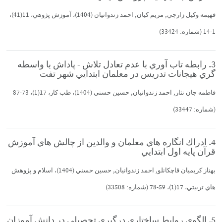
فهيمه وكيل زارچي, مريم كيان, احمد زندوانيان (1404)، آموزش پژوهي، 11(41)،
1-14 (شماره: 33424)
3. رابطه تاب آوري با عدم تعادل تلاش - پاداش با واسطه
گري هيجانات تدريس در معلمان ابتدايي شهر تفت
فاطمه جان نثار, احمد زندوانيان, حسين حسني (1404)، طب كار، 17(1)، 73-87
(شماره: 33447)
4. ادراك انگاره هاي معلمان و والدين از چالش هاي آموزش
قرآن پايه اول ابتدايي
بهناز كريميان قاچكانلو, احمد زندوانيان, حسين حسني (1404)، اسلام و پژوهش
هاي تربيتي، 17(1)، 59-78 (شماره: 33508)
5. الگوي روابط ساختاري درگيري تحصيلي در دانش آموزان