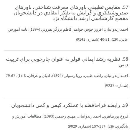
57. مقايس تطبيقي باورهاي معرفت شناختي، باورهاي
ضدروشنفكري و گرايش به تفكر انتقادي در دانشجويان
مقطع كارشناسي ارشد دانشگاه يزد
احمد زندوانيان, افروز خوش خواهد, كاظم برزگر بفرويي (1394)، نامه آموزش
عالي، (29)، 21-40 (شماره: 9142)
58. نظريه رشد ايماني فولر به عنوان چارچوبي براي تربيت
ديني
احمد زندوانيان, راضيه طيبي, رويا رسولي (1394)، اديان و عرفان، 48(1)، 67-79
(شماره: 9237)
59. رابطه فراحافظه با عملكرد كيفي و كمي دانشجويان
فروغ پورطاهري, احمد زندوانيان, مهدي رحيمي (1393)، مطالعات آموزش و
يادگيري، 6(2)، 137-157 (شماره: 9029)