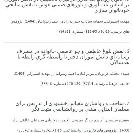
بر اساس تاب آوري و باورهاي ضمني هوش با نقش ميانجي
خودناتوان سازي
مهديه استبرقي, سمانه سادات حيدريه زاده, احمد زندوانيان (1404)، پژوهش
هاي تربيتي، 16(50)، 93-116 (شماره: 34861)
6. نقش بلوغ عاطفي و جو عاطفي خانواده در مصرف
رسانه اي دانش آموزان دختر با واسطه گري رابطه با
همسالان
سيده محدثه غزنويان, مريم كيان, احمد زندوانيان, مهديه استبرقي (1404)،
جامعه، فرهنگ، رسانه، 14(57)، 139-170 (شماره: 35546)
7. ساخت و رواسازي مقياس خشنودي از تدريس براي
معلمان ابتدايي مبتني بر روانشناسي مثبت نگر
سعيده سليميان, كاظم برزگر بفرويي, احمد زندوانيان, سيدعلي خالقي نژاد
(1403)، پژوهش هاي كاربردي روانشناختي، 16(1)، 1-23 (شماره: 33042)