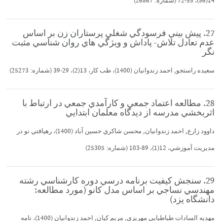
14(56)، 55-72 (شماره: 26867)
27. پيش بيني فرسودگي شغلي پرستاران زن بر اساس
عدم تعادل تلاش- پاداش و ويژگي هاي روان شناسي مثبت
نگر
سعيده راستجو, احمد زندوانيان (1400)، طب كار، 13(2)، 29-39 (شماره: 25273)
28. مطالعه اعتماد جمعي و كارآمدي جمعي در ارتباط با
اثربخشي مدرسه از ديدگاه معلمان ابتدايي
داوود زارع, احمد زندوانيان, محسن شاكري حسين آباد (1400)، رهيافتي نو در
مديريت آموزشي، 12(1)، 89-103 (شماره: 25305)
29. سنجش كيفيت برنامه درسي دوره كارشناسي رشته
مهندسي نساجي بر اساس مدل كانو (مورد مطالعه:
دانشگاه يزد)
مهديه السادات طباطبايي مهريزي, مريم كيان, احمد زندوانيان (1400)، نامه