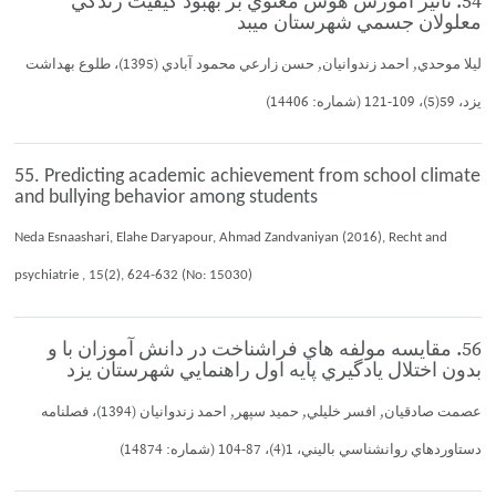
54. تاثير آموزش هوش معنوي بر بهبود كيفيت زندگي
معلولان جسمي شهرستان ميبد
ليلا موحدي, احمد زندوانيان, حسن زارعي محمود آبادي (1395)، طلوع بهداشت
يزد، 59(5)، 109-121 (شماره: 14406)
55. Predicting academic achievement from school climate
and bullying behavior among students
Neda Esnaashari, Elahe Daryapour, Ahmad Zandvaniyan (2016), Recht and
psychiatrie , 15(2), 624-632 (No: 15030)
56. مقايسه مولفه هاي فراشناخت در دانش آموزان با و
بدون اختلال يادگيري پايه اول راهنمايي شهرستان يزد
عصمت صادقيان, افسر خليلي, حميد سپهر, احمد زندوانيان (1394)، فصلنامه
دستاوردهاي روانشناسي باليني، 1(4)، 87-104 (شماره: 14874)