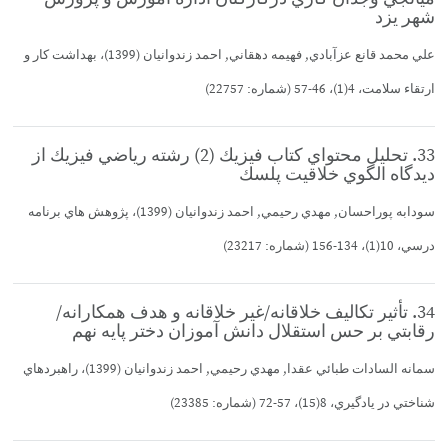
شهر يزد
علي محمد قانع عزآبادي, فهيمه دهقاني, احمد زندوانيان (1399)، بهداشت كار و
ارتقاء سلامت، 4(1)، 46-57 (شماره: 22757)
33. تحليل محتواي كتاب فيزيك (2) رشته رياضي فيزيك از
ديدگاه الگوي خلاقيت پلسك
سودابه پوراحسان, مهدي رحيمي, احمد زندوانيان (1399)، پژوهش هاي برنامه
درسي، 10(1)، 134-156 (شماره: 23217)
34. تأثير تكاليف خلاقانه/غير خلاقانه و هدف همكارانه/
رقابتي بر حس استقلال دانش آموزان دختر پايه نهم
سمانه السادات طبائي عقدا, مهدي رحيمي, احمد زندوانيان (1399)، راهبردهاي
شناختي در يادگيري، 8(15)، 57-72 (شماره: 23385)