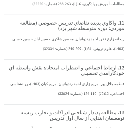
مطالعات آموزش و يادگيري، 16(1)، 263-288 (شماره: 32220)
11. واكاوي پديده تقاضاي تدريس خصوصي (مطالعه
موردي: دوره متوسطه شهر يزد)
ريحانه زارع فخر, احمد زندوانيان, محسن شاكري حسين آباد, حسين حسني
(1403)، علوم تربيتي، 31(1)، 209-240 (شماره: 32334)
12. ارتباط اجتماعي و اضطراب امتحان: نقش واسطه اي
خودكارامدي تحصيلي
فاطمه جلال پور, مريم زارع, احمد زندوانيان, مريم كيان (1403)، روانشناسي
اجتماعي، 12(72)، 110-124 (شماره: 33524)
13. مطالعه پديدار شناختي ادراكات و تجارب زيسته
نومعلمان ابتدايي از سال اول تدريس