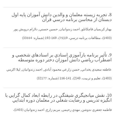
8. تجربه زيسته معلمان و والدين دانش آموزان پايه اول
دبستان از محاسن برنامه درسي قرآن
بهناز كريميان قاچكانلو, احمد زندوانيان, حسين حسني, دلارام درويش پور
(1403)، مطالعات برنامه درسي، 19(75)، 169-192 (شماره: 33554)
9. تأثير برنامه بازآموزي اسنادي بر اسنادهاي شخصي و
اضطراب رياضي دانش آموزان دختر دوره متوسطه
عاطفه سعيدي يخداني, حسن زارعي محمود آبادي, احمد زندوانيان, ليلا اكرمي
(1403)، تعليم و تربيت، 40(2)، 141-156 (شماره: 32177)
10. نقش ميانجيگري شيفتگي در رابطه ابعاد كمال گرايي با
انگيزه تدريس و رضايت شغلي در معلمان دوره ابتدايي
فاطمه جعفري ندوشن, مهدي رحيمي, مريم زارع, احمد زندوانيان (1403)،