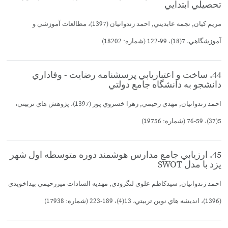
تحصيلي ابتدايي
مريم كيان, نجمه عابديني, احمد زندوانيان (1397)، مطالعات آموزشي و
آموزشگاهي، 7(18)، 99-122 (شماره: 18202)
44. ساخت و اعتباريابي پرسشنامه رضايت - وفاداري
دانشجو به دانشگاه جامع دولتي
احمد زندوانيان, مهدي رحيمي, زهرا خسروي پور (1397)، پژوهش هاي تربيتي،
5(37)، 59-76 (شماره: 19756)
45. ارزيابي جامع مدارس هوشمند دوره متوسطه اول شهر
يزد با مدل SWOT
احمد زندوانيان, سيدكاظم علوي لنگرودي, مهديه السادات ميررحيمي بيداخويدي
(1396)، انديشه هاي نوين تربيتي، 13(4)، 189-223 (شماره: 17938)