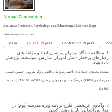
Ahmad Zandvanian
Assistant Professor, Psychology and Educational Sciences Dept -
Educational Sciences
Main
Journal Papers
Conference Papers
Boo
1. مطالعه ديدگاه مديران پيرامون ابعاد و مؤلفه هاي
رفتارهاي پرخطر دانش آموزان مدارس متوسطه: پژوهش
داده بنياد
سعيده محمدي احمدآبادي, احمد زندوانيان, كاظم برزگر بفرويي, حسين حسني,
زهره كرمي (1405)، فرهنگ مشاوره و روان درماني، 17(67)، 187-217 (شماره:
35303)
2. واكاوي اثربخشي طرح برنامه ويژه مدرسه (بوم) در
مدارس ابتدايي: يك پژوهش كيفي