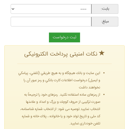
بابت:
مبلغ:
نکات امنیتی پرداخت الکترونیکی
این سایت و بانك هيچگاه و به هيچ طريقي (تلفني، پيامكي
و ايميل) درخواست اطلاعات كارت بانكي و رمز عبور آن را
نخواهند داشت
از رمزهای ساده استفاده نكنید. رمزهای خود را ترجیحاً به
صورت تركیبی از حروف كوچك و بزرگ و اعداد و علامتها
انتخاب نمایید.توصیه می شود: از انتخاب شماره شناسنامه،
کد ملی و تاریخ تولد خود و یا خانواده ، پلاك خانه و شماره
تلفن خودداری نمایید.