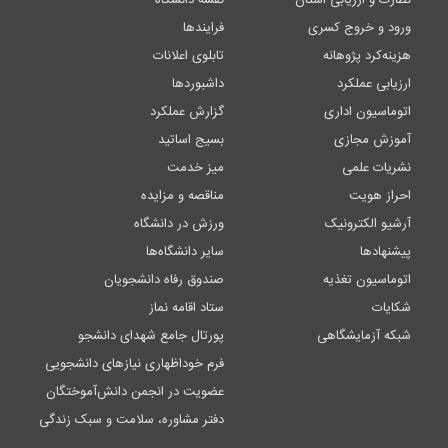
ورود و خروج کسری
فرایندها
هزینه‌کرد پژوهانه
تابلوی اعلانات
ارزیابی عملکرد
داشبوردها
اتوماسیون اداری
گزارش عملکرد
آموزش مجازی
بسیج اساتید
نشریات علمی
میز خدمت
احراز هویت
مناقصه و مزایده
آرشیو الکترونیک
ورزش در دانشگاه
پیشنهادها
سایر دانشگاه‌ها
اتوماسیون تغذیه
صندوق رفاه دانشجویان
شکایات
ستاد اقامه نماز
شبکه آزمایشگاهی
پورتال جامع شهدای دانشجو
فرم خوداظهاری نیازهای دانشجویی
عضویت در انجمن دانش‌آموختگان
دفتر مشاوره، سلامت و سبک زندگی