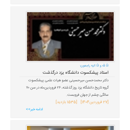
انّا للّه و انّا الیه راجعون؛
استاد پیشکسوت دانشگاه یزد درگذشت
دکتر محمدحسن میرحسینی عضو هیات علمی پیشکسوت
گروه تاریخ دانشگاه یزد روز گذشته، ۲۶ فروردین‌ماه در سن ۷۰
سالگی چشم از جهان فروبست.
[
27 فروردین
1404
] [1535 بازدید]
ادامه خبر>>