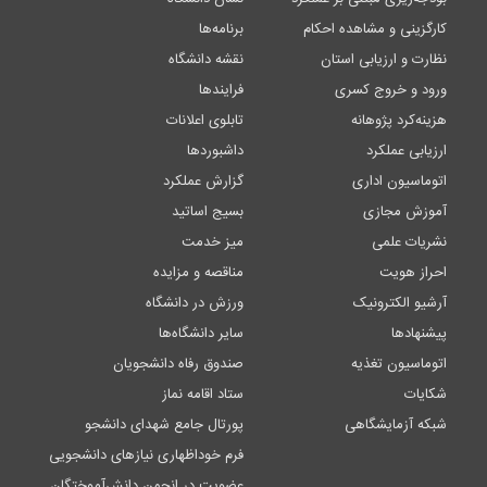
کارگزینی و مشاهده احکام
برنامه‌ها
نظارت و ارزیابی استان
نقشه دانشگاه
ورود و خروج کسری
فرایندها
هزینه‌کرد پژوهانه
تابلوی اعلانات
ارزیابی عملکرد
داشبوردها
اتوماسیون اداری
گزارش عملکرد
آموزش مجازی
بسیج اساتید
نشریات علمی
میز خدمت
احراز هویت
مناقصه و مزایده
آرشیو الکترونیک
ورزش در دانشگاه
پیشنهادها
سایر دانشگاه‌ها
اتوماسیون تغذیه
صندوق رفاه دانشجویان
شکایات
ستاد اقامه نماز
شبکه آزمایشگاهی
پورتال جامع شهدای دانشجو
فرم خوداظهاری نیازهای دانشجویی
عضویت در انجمن دانش‌آموختگان