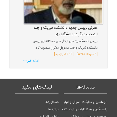
معرفی رییس جدید دانشکده فیزیک و چند
انتصاب دیگر در دانشگاه یزد
رییس دانشگاه یزد طی ابلاغ های جداگانه ای رییس
دانشکده فیزیک و چند مسوول دیگر را منصوب کرد.
[
4 خرداد
1398
] [5696 بازدید]
ادامه خبر>>
سامانه‌ها
لینک‌های مفید
اتوماسیون تدارکات، اموال و انبار
دستاوردها
پاسخگویی به شکایات وزارت عتف
بیانیه‌ها
بودجه‌ریزی مبتنی بر عملکرد
نشان دانشگاه