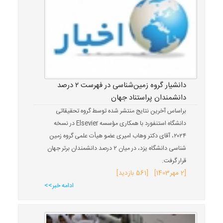
دانشیار گروه زمین‌شناسی در فهرست ۲ درصد
دانشمندان پراستناد جهان
براساس آخرین نتایج منتشر شده توسط گروه تحقیقاتی
دانشگاه استنفورد با همکاری مؤسسه Elsevier در نسخه
۲۰۲۴، آقای دکتر وهاب امیری عضو هیأت علمی گروه زمین
شناسی دانشگاه یزد، در میان ۲ درصد دانشمندان برتر جهان
قرار گرفت.
[
2 مهر
1403
] [561 بازدید]
ادامه خبر>>