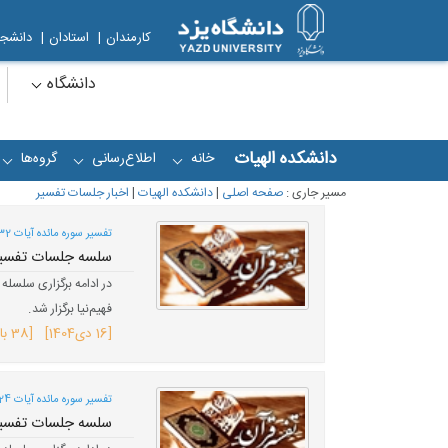
کارمندان
|
استادان
|
دانشجو
دانشگاه
دانشکده الهیات
خانه
اطلاع‌رسانی
گروه‌ها
+
+
+
مسیر جاری :
صفحه اصلی
|
دانشکده الهیات
|
اخبار جلسات تفسیر
تفسیر سوره مائده آیات 32 تا 36 (صفحه 113)؛
سلسه جلسات تفسیر 
فهیم‌نیا برگزار شد.
[
16 دی
1404
] [38 بازدید]
تفسیر سوره مائده آیات 24 تا 31 (صفحه 112)؛
سلسه جلسات تفسیر 