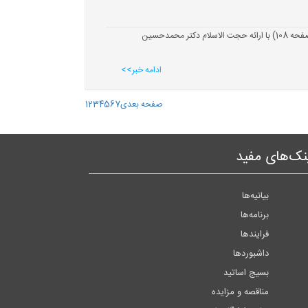
در ادامه برگزاری سلسله جلسات تفسیر و هم‌اندیشی بسیج اساتید دانشگاه یزد، جلسه تفسیر آیات 6 تا 9 سوره مائده (صفحه 108) با ارائه حجت الاسلام دکتر محمدحسین
ادامه خبر>>
صفحه بعدی
7
6
5
4
3
2
1
نک‌های مفید
بیانیه‌ها
برنامه‌ها
فرایندها
داشبوردها
بسیج اساتید
مناقصه و مزایده