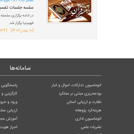
تفسیر آیات 6 تا 9 سوره مائده (صفحه 108)؛
سلسه جلسات تفسیر 
فهیم‌نیا برگزار شد.
[
10 بهمن
1403
] [136 بازدید]
سامانه‌ها
اتوماسیون تدارکات، اموال و انبار
پاسخگویی ب
بودجه‌ریزی مبتنی بر عملکرد
کارگزینی و 
نظارت و ارزیابی استان
ورود و خر
هزینه‌کرد پژوهانه
ارزیابی عمل
اتوماسیون اداری
آموزش مجا
نشریات علمی
احراز هویت