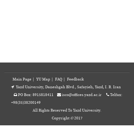
Main Page
|
YU Map
|
FAQ
|
Feedback
Yazd University, Daneshgah Blvd., Safayieh, Yazd, I. R. Iran
PO Box: 8915818411
isco@offices.yazd.ac.ir
Telfax:
+98(35)38200149
All Rights Reserved To Yazd University.
Copyright
©
2017