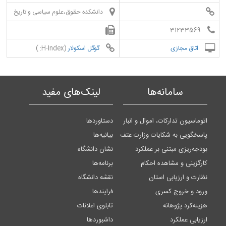
دانشکده حقوق،علوم سیاسی و تاریخ
31233569
اتاق مجازی
گوگل اسکولار
(H-Index: )
سامانه‌ها
لینک‌های مفید
اتوماسیون تدارکات، اموال و انبار
دستاوردها
پاسخگویی به شکایات وزارت عتف
بیانیه‌ها
بودجه‌ریزی مبتنی بر عملکرد
نشان دانشگاه
کارگزینی و مشاهده احکام
برنامه‌ها
نظارت و ارزیابی استان
نقشه دانشگاه
ورود و خروج کسری
فرایندها
هزینه‌کرد پژوهانه
تابلوی اعلانات
ارزیابی عملکرد
داشبوردها