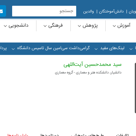
یان
|
دانش‌آموختگان
|
والدین
آموزش
پژوهش
فرهنگی
دانشجویی
لینک‌های مفید
گرامی‌داشت سی‌امین سال تاسیس دانشگاه
پردا
+
+
+
سید محمد‌حسین آیت‌اللهی
دانشیار، دانشکده هنر و معماری - گروه معماری
تالیفات
طرح‌های پژوهشی
دستاوردها
پایان‌نامه‌ها