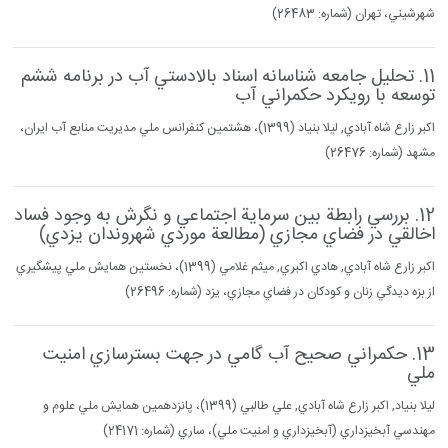
شهرشيني، تهران (شماره: 26483)
11. تحليل جامعه شناسانه اسناد بالادستي آب در برنامه ششم
توسعه با رويكرد حكمراني آب
اكبر زارع شاه آبادي, ليلا بنياد (1399)، هشتمين كنفرانس ملي مديريت منابع آب ايران،
مشهد (شماره: 26476)
12. بررسي رابطة بين سرماية اجتماعي و نگرش به وجود فساد
اخالقي در فضاي مجازي (مطالعة موردي شهروندان يزدي)
اكبر زارع شاه آبادي, هادي اكبري, ميثم غلامي (1399)، نخستين همايش ملي پيشگيري
از بزه ديدگي زنان و كودكان در فضاي مجازي، يزد (شماره: 26496)
13. حكمراني صحيح آب گامي در جهت بسترسازي امنيت
ملي
ليلا بنياد, اكبر زارع شاه آبادي, علي طالبي (1399)، پانزدهمين همايش ملي علوم و
مهندسي آبخيزداري (آبخيزداري و امنيت ملي)، ساري (شماره: 24171)