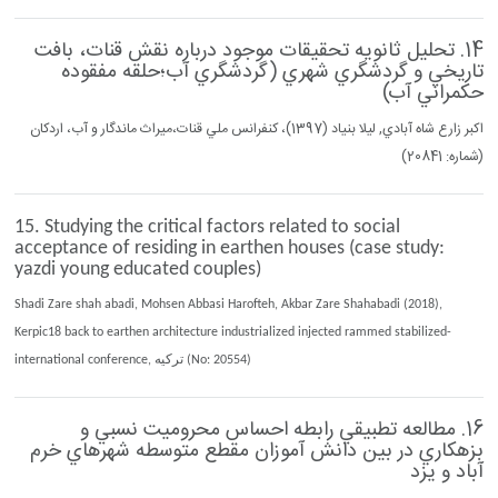
14. تحليل ثانويه تحقيقات موجود درباره نقش قنات، بافت
تاريخي و گردشگري شهري (گردشگري آب؛حلقه مفقوده
حكمراني آب)
اكبر زارع شاه آبادي, ليلا بنياد (1397)، كنفرانس ملي قنات،ميراث ماندگار و آب، اردكان
(شماره: 20841)
15. Studying the critical factors related to social
acceptance of residing in earthen houses (case study:
yazdi young educated couples)
Shadi Zare shah abadi, Mohsen Abbasi Harofteh, Akbar Zare Shahabadi (2018),
Kerpic18 back to earthen architecture industrialized injected rammed stabilized-
international conference, ترکيه (No: 20554)
16. مطالعه تطبيقي رابطه احساس محروميت نسبي و
بزهكاري در بين دانش آموزان مقطع متوسطه شهرهاي خرم
آباد و يزد