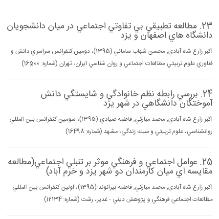
23. مطالعه تطبيقي بي تفاوتي اجتماعي در ميان دانشجويان
دانشگاه هاي اصفهان و يزد
اكبر زارع شاه آبادي, محسن شهاب ساماني (1395)، دومين كنفرانس سراسري دانش و
فناوري علوم تربيتي مطالعات اجتماعي و روان شناسي ايران، تهران (شماره: 16500)
24. بررسي رابطه نظم خانوادگي و شايستگي دانش
آموختگان دانشگاهي در شهر يزد
اكبر زارع شاه آبادي, محمد مباركي, فاطمه صيادي (1395)، سومين كنفرانس بين المللي
روانشناسي، علوم تربيتي و سبك زندگي، مشهد (شماره: 16498)
25. عوامل اجتماعي و فرهنگي موثر بر تنبلي اجتماعي(مطالعه
مقايسه اي ميان كارمندان دو شهر يزد و خرم آباد)
اكبر زارع شاه آبادي, محمد مباركي, فاطمه بيرانوند (1395)، اولين كنفرانس بين المللي
مطالعات اجتماعي فرهنگي و پژوهش ديني - غدير، رشت (شماره: 12134)