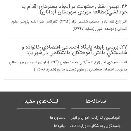
26. تبيين نقش خشونت در ايجاد بسترهاي اقدام به
خودكشي(مطالعه موردي شهرستان آبدانان)
اكبر زارع شاه آبادي, مجتبي شفيعي نژاد (1394)، كنفرانس ملي آينده پژوهي، علوم
انساني و توسعه، شيراز (شماره: 16497)
27. بررسي رابطه پايگاه اجتماعي اقتصادي خانواده و
شايستگي دانش آموختگان دانشگاهي در شهر يزد
فاطمه صيادي, اكبر زارع شاه آبادي, محمد مباركي (1394)، اولين كنفرانس بين المللي
مديريت، اقتصاد، حسابداري و علوم تربيتي، ساري (شماره: 13608)
سامانه‌ها
لینک‌های مفید
اتوماسیون تدارکات، اموال و انبار
دستاوردها
پاسخگویی به شکایات وزارت عتف
بیانیه‌ها