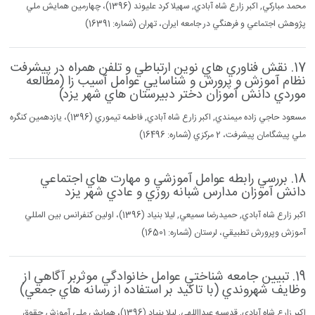
محمد مباركي, اكبر زارع شاه آبادي, سهيلا كرد عليوند (1396)، چهارمين همايش ملي
پژوهش اجتماعي و فرهنگي در جامعه ايران، تهران (شماره: 16391)
17. نقش فناوري هاي نوين ارتباطي و تلفن همراه در پيشرفت
نظام آموزش و پرورش و شناسايي عوامل آسيب زا (مطالعه
موردي دانش آموزان دختر دبيرستان هاي شهر يزد)
مسعود حاجي زاده ميمندي, اكبر زارع شاه آبادي, فاطمه تيموري (1396)، يازدهمين كنگره
ملي پيشگامان پيشرفت، 2 مركزي (شماره: 16496)
18. بررسي رابطه عوامل آموزشي و مهارت هاي اجتماعي
دانش آموزان مدارس شبانه روزي و عادي شهر يزد
اكبر زارع شاه آبادي, حميدرضا سميعي, ليلا بنياد (1396)، اولين كنفرانس بين المللي
آموزش وپرورش تطبيقي، لرستان (شماره: 16501)
19. تبيين جامعه شناختي عوامل خانوادگي موثربر آگاهي از
وظايف شهروندي (با تاكيد بر استفاده از رسانه هاي جمعي)
اكبر زارع شاه آبادي, قدسيه عبدااللهي, ليلا بنياد (1396)، همايش ملي آموزش حقوق