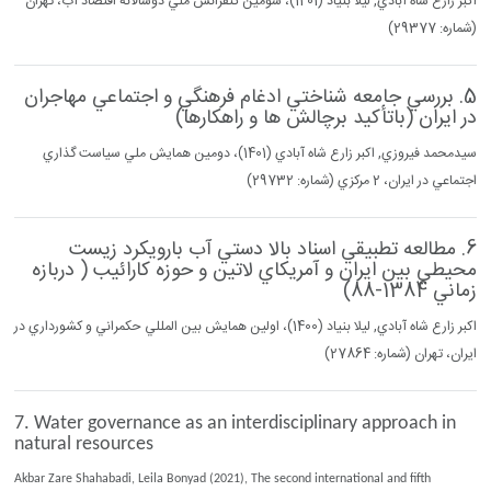
اكبر زارع شاه آبادي, ليلا بنياد (1401)، سومين كنقرانس ملي دوسالانه اقتصاد آب، تهران
(شماره: 29377)
5. بررسي جامعه شناختي ادغام فرهنگي و اجتماعي مهاجران
در ايران (باتأكيد برچالش ها و راهكارها)
سيدمحمد فيروزي, اكبر زارع شاه آبادي (1401)، دومين همايش ملي سياست گذاري
اجتماعي در ايران، 2 مركزي (شماره: 29732)
6. مطالعه تطبيقي اسناد بالا دستي آب بارويكرد زيست
محيطي بين ايران و آمريكاي لاتين و حوزه كارائيب ( دربازه
زماني 1384-88)
اكبر زارع شاه آبادي, ليلا بنياد (1400)، اولين همايش بين المللي حكمراني و كشورداري در
ايران، تهران (شماره: 27864)
7. Water governance as an interdisciplinary approach in
natural resources
Akbar Zare Shahabadi, Leila Bonyad (2021), The second international and fifth