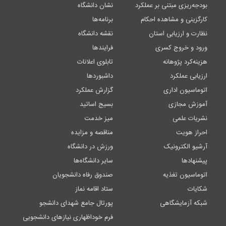
بودجه‌ریزی مبتنی بر عملکرد
نشان دانشگاه
کارگزینی و مشاهده احکام
برنامه‌ها
نظارت و ارزیابی استان
نقشه دانشگاه
ورود و خروج کسری
فرایندها
هزینه‌کرد پژوهانه
تابلوی اعلانات
ارزیابی عملکرد
داشبوردها
اتوماسیون اداری
گزارش عملکرد
آموزش مجازی
بسیج اساتید
نشریات علمی
میز خدمت
احراز هویت
مناقصه و مزایده
آرشیو الکترونیک
ورزش در دانشگاه
پیشنهادها
سایر دانشگاه‌ها
اتوماسیون تغذیه
صندوق رفاه دانشجویان
شکایات
ستاد اقامه نماز
شبکه آزمایشگاهی
پورتال جامع شهدای دانشجو
فرم خوداظهاری نیازهای دانشجویی