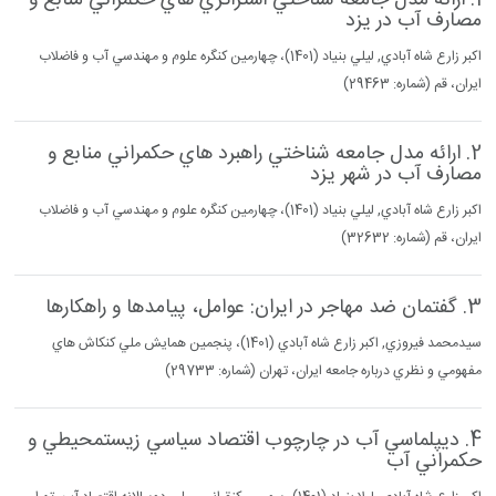
1. ارائه مدل جامعه شناختي استراتژي هاي حكمراني منابع و
مصارف آب در يزد
اكبر زارع شاه آبادي, ليلي بنياد (1401)، چهارمين كنگره علوم و مهندسي آب و فاضلاب
ايران، قم (شماره: 29463)
2. ارائه مدل جامعه شناختي راهبرد هاي حكمراني منابع و
مصارف آب در شهر يزد
اكبر زارع شاه آبادي, ليلي بنياد (1401)، چهارمين كنگره علوم و مهندسي آب و فاضلاب
ايران، قم (شماره: 32632)
3. گفتمان ضد مهاجر در ايران: عوامل، پيامدها و راهكارها
سيدمحمد فيروزي, اكبر زارع شاه آبادي (1401)، پنجمين همايش ملي كنكاش هاي
مفهومي و نظري درباره جامعه ايران، تهران (شماره: 29733)
4. ديپلماسي آب در چارچوب اقتصاد سياسي زيستمحيطي و
حكمراني آب