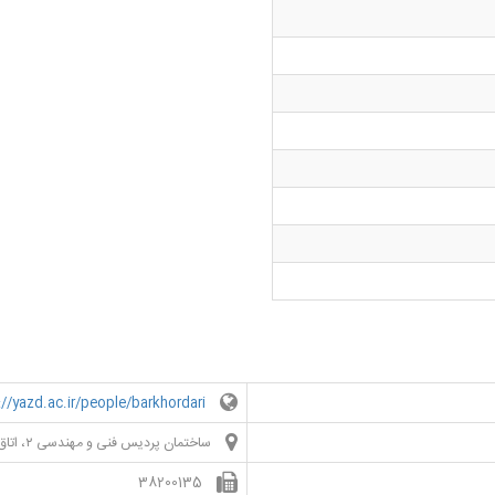
https://yazd.ac.ir/people/barkhordari
ساختمان پردیس فنی و مهندسی ۲، اتاق ۲۱۹
38200135