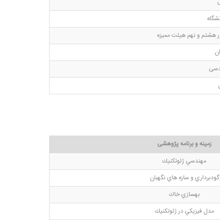
شگاه
ان
دسی
زمینه و برنامه پژوهشی
مهندسي ژئوتكنيك
گودبرداري و سازه هاي نگهبان
بهسازي خاك
مدل فيزيكي در ژئوتكنيك