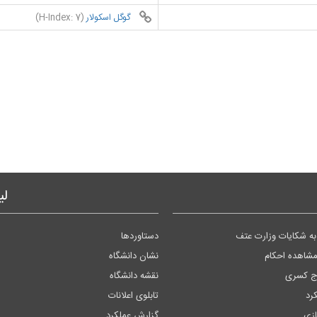
گوگل اسکولار
(H-Index: 7)
لی
ه شکایات وزارت عتف
دستاوردها
مشاهده احکام
نشان دانشگاه
وج کسری
نقشه دانشگاه
کرد
تابلوی اعلانات
زی
گزارش عملکرد