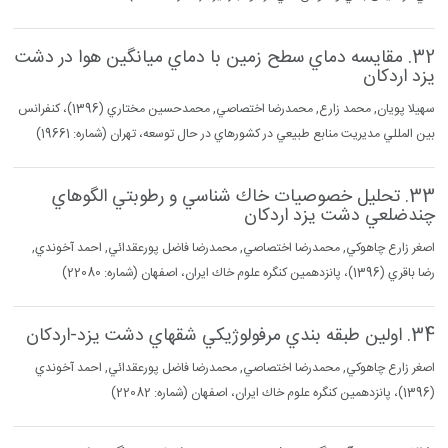
32. مقايسه دماي سطح زمين با دماي ميانگين هوا در دشت
يزد اردكان
سهيلا پويان, محمد زارع, محمدرضا اختصاصي, محمدحسين مختاري (1396)، كنفرانس
بين المللي مديريت منابع طبيعي در كشورهاي در حال توسعه، تهران (شماره: 19661)
33. تحليل خصوصيات خاك شناسي و رطوبتي الگوهاي
چندضلعي دشت يزد اردكان
اصغر زارع چاهوكي, محمدرضا اختصاصي, محمدرضا فاضل پورعقدائي, احمد آخوندي,
رضا باقري (1396)، پانزدهمين كنگره علوم خاك ايران، اصفهان (شماره: 22080)
34. اولين طبقه بندي مرفولوژيكي شقهاي دشت يزد-اردكان
اصغر زارع چاهوكي, محمدرضا اختصاصي, محمدرضا فاضل پورعقدائي, احمد آخوندي
(1396)، پانزدهمين كنگره علوم خاك ايران، اصفهان (شماره: 22082)