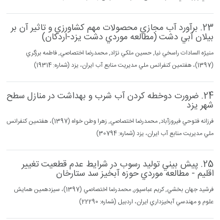
23. برآورد آب مجازي محصولات مهم كشاورزي و تاثير آن بر
بيلان آبي دشت (مطالعه موردي دشت يزد-اردكان)
منيژه السادات راسخي نيا, حسين ملكي نژاد, محمدرضا اختصاصي, فاطمه برزگري
(1397)، هفتمين كنفرانس ملي مديريت منابع آب ايران، يزد (شماره: 19314)
24. ضرورت دوخطه كردن آب شرب و بهداشت در منازل سطح
شهر يزد
فرزانه فتوحي فيروزآباد, محمدرضا اختصاصي, زهرا وطن خواه (1397)، هفتمين كنفرانس
ملي مديريت منابع آب ايران، يزد (شماره: 30794)
25. پيش بيني توليد رسوب در شرايط عدم قطعيت تغيير
اقليم - مطالعه موردي حوزه آبخيز سد ستارخان
فرشيد جهان بخشي, كريم عباسپور, محمدرضا اختصاصي (1397)، سيزدهمين همايش
علوم و مهندسي آبخيزداري ايران، اردبيل (شماره: 22290)