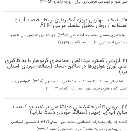
ملي علوم و مهندسي آبخيزداري ايران، اروميه (شماره: 22254)
20. انتخاب بهترين پروژه آبخيزداري از نظر اقتصاد آب با
استفاده از روش تحليل سلسله مراتبي AHP
مينا جعفري رمشتي, محمدرضا اختصاصي (1398)، چهاردهمين همايش ملي علوم و
مهندسي آبخيزداري ايران، اروميه (شماره: 22261)
21. ارزيابي گستره ديد افقي رخدادهاي گردوغبار با به كارگيري
عمق نوري هواويزها در مناطق خشك (مطالعه موردي: استان
يزد)
عاطفه جبالي, محمد زارع, محمدرضا اختصاصي, رضا جعفري (1398)، كنفرانس بين
المللي گرد و غبار در جنوب غرب آسيا، زابل (شماره: 22203)
22. بررسي تاثير خشكسالي هواشناسي بر كميت و كيفيت
منابع آب زير زميني (مطالعه موردي دشت داراب)
فاطمه جم نژاد, محمدرضا اختصاصي, محمد امين اسدي (1397)، ششمين كنفرانس
علمي پژوهشي مديريت منابع آب و خاك، كرمان (شماره: 22309)