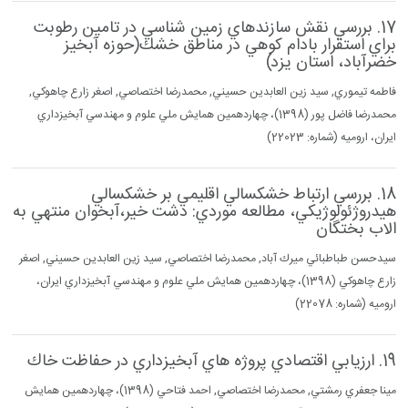
17. بررسي نقش سازندهاي زمين شناسي در تامين رطوبت
براي استقرار بادام كوهي در مناطق خشك(حوزه آبخيز
خضرآباد، استان يزد)
فاطمه تيموري, سيد زين العابدين حسيني, محمدرضا اختصاصي, اصغر زارع چاهوكي,
محمدرضا فاضل پور (1398)، چهاردهمين همايش ملي علوم و مهندسي آبخيزداري
ايران، اروميه (شماره: 22023)
18. بررسي ارتباط خشكسالي اقليمي بر خشكسالي
هيدروژئولوژيكي، مطالعه موردي: دشت خير،آبخوان منتهي به
الاب بختگان
سيدحسن طباطبائي ميرك آباد, محمدرضا اختصاصي, سيد زين العابدين حسيني, اصغر
زارع چاهوكي (1398)، چهاردهمين همايش ملي علوم و مهندسي آبخيزداري ايران،
اروميه (شماره: 22078)
19. ارزيابي اقتصادي پروژه هاي آبخيزداري در حفاظت خاك
مينا جعفري رمشتي, محمدرضا اختصاصي, احمد فتاحي (1398)، چهاردهمين همايش