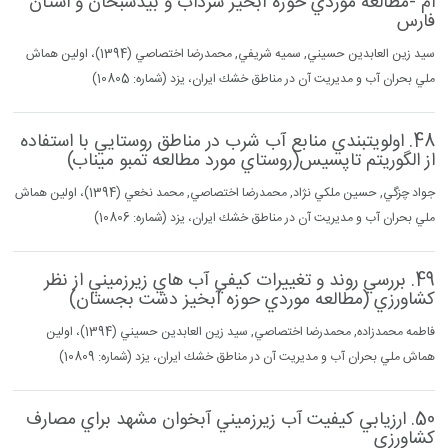
ام -مطالعه موردي حوزه آبخيز سرداب و بيدسبحان و استان
فارس
سيد زين العابدين حسيني, سميه شريفي, محمدرضا اختصاصي (1394)، اولين هماش
ملي بحران آب و مديريت آن در مناطق خشك ايران، يزد (شماره: 10805)
48. اولويتبندي منابع آب شرب در مناطق روستايي با استفاده
از الگوريتم تاپسيس(روستاي مورد مطالعه تمبو ميناب)
جواد چزگي, حسين ملكي نژاد, محمدرضا اختصاصي, محمد نخعي (1394)، اولين هماش
ملي بحران آب و مديريت آن در مناطق خشك ايران، يزد (شماره: 10806)
49. بررسي روند و تغييرات كيفي آب هاي زيرزميني از نظر
كشاورزي (مطالعه موردي حوزه آبخيز دشت بجستان)
فاطمه محمدزاده, محمدرضا اختصاصي, سيد زين العابدين حسيني (1394)، اولين
هماش ملي بحران آب و مديريت آن در مناطق خشك ايران، يزد (شماره: 10809)
50. ارزيابي كيفيت آب زيرزميني آبخوان مشهد براي مصارف
كشاورزي