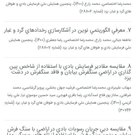
محمدرضا اختصاصي, محمد زارع (1400)، پنجمين همايش ملي فرسايش بادي و طوفان
هاي گرد و غبار، يزد (شماره: 28806)
7. معرفي الگوريتمي نوين در آشكارسازي رخدادهاي گرد و غبار
عاطفه جبالي, محمد زارع, محمدرضا اختصاصي, رضا جعفري (1400)، پنجمين همايش
ملي فرسايش بادي و طوفان هاي گرد و غبار، يزد (شماره: 28807)
8. مقايسه مقادير فرسايش بادي با استفاده از شاخص پين
گذاري در اراضي سنگفرش بيابان و فاقد سنگفرش در دشت
يزد
مهتاب عليمرادي, محمدرضا اختصاصي, فرشيد جهان بخشي, پرويز گرشاسبي, محمد
شرافتي, ساناز پور فلاح اسدآبادي, رضا باقري فهرجي, سيد حسين موسوي نيا, علي رضا
كريمي (1400)، پنجمين همايش ملي فرسايش بادي و طوفان هاي گرد و غبار، يزد (شماره:
30746)
9. مقايسه دبي جريان رسوبات بادي در اراضي با سنگ فرش