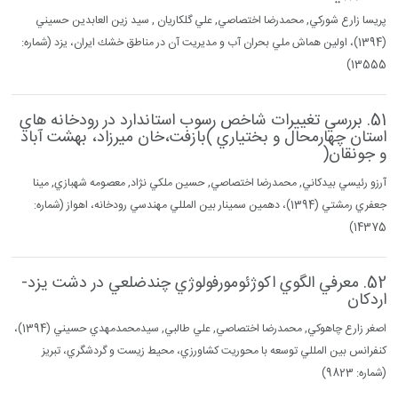
پريسا زارع شوركي, محمدرضا اختصاصي, علي گلكاريان , سيد زين العابدين حسيني
(1394)، اولين هماش ملي بحران آب و مديريت آن در مناطق خشك ايران، يزد (شماره:
13555)
51. بررسي تغييرات شاخص رسوب استاندارد در رودخانه هاي
استان چهارمحال و بختياري )بازفت،خان ميرزاد، بهشت آباد
و جونقان(
آرزو رئيسي بيدكاني, محمدرضا اختصاصي, حسين ملكي نژاد, معصومه شهبازي, مينا
جعفري رمشتي (1394)، دهمين سمينار بين المللي مهندسي رودخانه، اهواز (شماره:
14375)
52. معرفي الگوي اكوژئومورفولوژي چندضلعي در دشت يزد-
اردكان
اصغر زارع چاهوكي, محمدرضا اختصاصي, علي طالبي, سيدمحمدمهدي حسيني (1394)،
كنفرانس بين المللي توسعه با محوريت كشاورزي، محيط زيست و گردشگري، تبريز
(شماره: 9823)