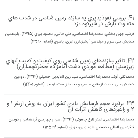
41. بررسي نفوذپذيري يه سازند زمين شناسي در شدت هاي
متفاوت بارش در شيركوه يزد
فرشيد جهان بخشي, محمدرضا اختصاصي, علي طالبي, محمود پيري (1395)، يازدهمين
همايش ملي علوم و مهندسي آبخيزداري ايران، ياسوج (شماره: 13616)
42. تاثير سازندهاي زمين شناسي روي كيفيت و كميت آبهاي
زيرزميني (مطالعه موردي دشت امامزاده جعفرگچساران)
محمدتقي آوند, محمدرضا اختصاصي, سيد زين العابدين حسيني (1394)، دومين
همايش ملي صيانت از منابع طبيعي و محيط زيست، اردبيل (شماره: 14401)
43. برآورد حجم فرسايش بادي كشور ايران به روش اريفر 1 و
2 و راهبردهاي كاهش اثرات آن
محمدرضا اختصاصي, اصغر زارع چاهوكي (1394)، سي و چهارمين گردهمايي و دومين
كنگره بين المللي تخصصي علوم زمين، تهران (شماره: 13536)