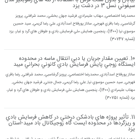
بيابان و بدون سنگ فرش با استفاده از تله هاي رسوبگير مدل
سيفوني نسل 3 در دشت يزد
محمدرضا اختصاصي, مهتاب عليمرادي, فرشيد جهان بخشي, محمد شرافتي, پرويز
گرشاسبي, رضا باقري فهرجي, ساناز پورفلاح اسدآبادي, علي رضا كريمي, سيد حسين
موسوي نيا (1400)، پنجمين همايش ملي فرسايش بادي و طوفان هاي گرد و غبار، يزد
(شماره: 30747)
10. تعيين مقدار جريان يا دبي انتقال ماسه در محدوده
ايستگاه زوجي پايش فرسايش بادي كانوني بحراني ميبد
ساناز پورفلاح اسدآبادي, محمدرضا اختصاصي, پرويز گرشاسبي, محمد شرافتي, رضا باقري
فهرجي, سيد حسين موسوي نيا, علي رضا كريمي, جمال جنتي, فرشيد جهان بخشي,
مهتاب عليمرادي (1400)، پنجمين همايش ملي فرسايش بادي و طوفان هاي گرد و غبار،
يزد (شماره: 30751)
11. تأثير پروژه هاي بادشكن درختي در كاهش فرسايش بادي
و ريزگردها در محدوده ايست گاه زوجيكانال باد ميبد-استان
يزد