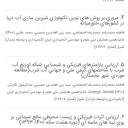
(شماره: 31172)
4. مروري بر روش هاي نوين تكنولوژي شيرين سازي آب دريا
در كشورهاي خاورميانه
فاطمه محمدزاده, محمدرضا اختصاصي, سيد زين العابدين حسيني, محمد علايي (1400)،
شانزدهمين همايش ملي علوم و مهندسي آبخيزداري ايران (آبخيزداري و توسعه پايدار)،
شيراز (شماره: 28602)
5. ارزيابي پارامترهاي فيزيكي و شيميايي شبكه توزيع آب
شرب با شاخصهاي كيفي ملي و جهاني آب شرب(مطالعه
موردي: شهر بجستان)
فاطمه محمدزاده, محمدرضا اختصاصي, سيد زين العابدين حسيني, عبدالرسول نگارش,
George Jessen (1400)، شانزدهمين همايش ملي علوم و مهندسي آبخيزداري ايران
(آبخيزداري و توسعه پايدار)، شيراز (شماره: 28607)
6. ارزيابي اثرات فيزيكي و زيست محيطي مالچ سيماني بر
روي تپه هاي ماسه اي (دوره هشت ساله 1400-1393)