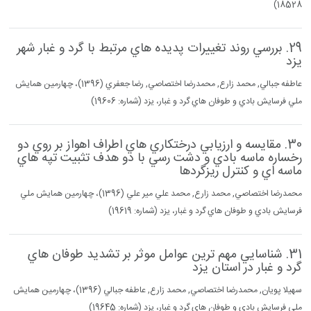
18528)
29. بررسي روند تغييرات پديده هاي مرتبط با گرد و غبار شهر
يزد
عاطفه جبالي, محمد زارع, محمدرضا اختصاصي, رضا جعفري (1396)، چهارمين همايش
ملي فرسايش بادي و طوفان هاي گرد و غبار، يزد (شماره: 19606)
30. مقايسه و ارزيابي درختكاري هاي اطراف اهواز بر روي دو
رخساره ماسه بادي و دشت رسي با دو هدف تثبيت تپه هاي
ماسه اي و كنترل ريزگردها
محمدرضا اختصاصي, محمد زارع, محمد علي مير علي (1396)، چهارمين همايش ملي
فرسايش بادي و طوفان هاي گرد و غبار، يزد (شماره: 19619)
31. شناسايي مهم ترين عوامل موثر بر تشديد طوفان هاي
گرد و غبار در استان يزد
سهيلا پويان, محمدرضا اختصاصي, محمد زارع, عاطفه جبالي (1396)، چهارمين همايش
ملي فرسايش بادي و طوفان هاي گرد و غبار، يزد (شماره: 19645)