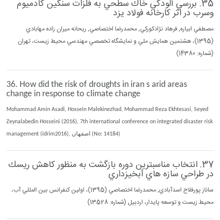
35. بررسي آلودگي خاك سطحي به فلزات سنگين كادميوم
وسرب در اثر كارخانه فولاد يزد
مصطفي ابياره, فرهاد نژادكوركي, محمدرضا اختصاصي, ريحانه ميران زاده مهابادي
(1395)، هشتمين همايش ملي و نمايشگاه تخصصي مهندسي محيط زيست، تهران
(شماره: 14380)
36. How did the risk of droughts in iran s arid areas
change in response to climate change
Mohammad Amin Asadi, Hossein Malekinezhad, Mohammad Reza Ekhtesasi, Seyed
Zeynalabedin Hosseini (2016), 7th international conference on integrated disaster risk
management (idrim2016), اصفهان (No: 14184)
37. انتخاب مناسبترين دوره بازگشت به منظور كاهش ريسك
در طراحي سازه هاي آبخيزداري
ساناز پورفلاح اسدآبادي, محمدرضا اختصاصي (1395)، اولين كنفرانس بين المللي آب،
محيط زيست و توسعه پايدار، اردبيل (شماره: 13528)