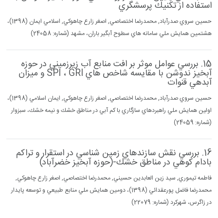
استفاده از تكنيك پرسشگري
حسين سروي صدرآباد, محمدرضا اختصاصي, اصغر زارع چاهوكي, اسلامي ايمان (1398)،
هشتمين همايش ملي سامانه هاي سطوح آبگير باران، مشهد (شماره: 24058)
15. بررسي عوامل موثر بر افت منابع آب زيرزميني در حوزه
آبخيز ندوشن با مقايسه شاخص هاي SPI ، GRI و ميزان
آبدهي قنوات
حسين سروي صدرآباد, محمدرضا اختصاصي, اصغر زارع چاهوكي, ايمان اسلامي (1398)،
اولين همايش ملي راهبردهاي سازگاري با كم آبي در مناطق خشك و نيمه خشك، سبزوار
(شماره: 24059)
16. بررسي نقش سازندهاي زمين شناسي در استقرار و تراكم
بادام كوهي در مناطق خشك-(حوزه آبخيز خضرآباد)
فاطمه تيموري, سيد زين العابدين حسيني, محمدرضا اختصاصي, اصغر زارع چاهوكي,
محمدرضا فاضل پورعقدائي (1398)، دومين همايش ملي منابع طبيعي و توسعه پايدار
در زاگرس، شهركرد (شماره: 22079)