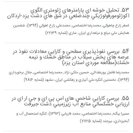
53. تحليل خوشه اي پارامترهاي ژئومتري الگوي
اكوژئومورفولوژيكي چندضلعي در شق هاي دشت يزد-اردكان
اصغر زارع چاهوكي, محمدرضا اختصاصي, محمدعلي زارع اهوكي (1394)، ششمين
همايش ملي مرتع و مرتعداري ايران، ساري (شماره: 22139)
54. بررسي نفوذپذيري سطحي و كارايي معادلات نفوذ در
عرصه هاي پخش سيلاب در مناطق خشك و نيمه
خشك(مطالعه موردي استان يزد)
محمدرضا فاضل پورعقدائي, حسين ملكي نژاد, محمدرضا اختصاصي, جلال برخورداري
(1394)، نخستين كنگره ملي آبياري و زهكشي ايران، مشهد (شماره: 9816)
55. بررسي كارايي شاخص هاي اس پي اي و جي ار اي در
ارزيابي خشكسالي منابع آب زيرزميني دشت جيرفت
سميرا بيگنه, محمدرضا اختصاصي, محمد فاريابي (1393)، كنگره استحصال آب و
آبخيزداري، بيرجند (شماره: 7725)