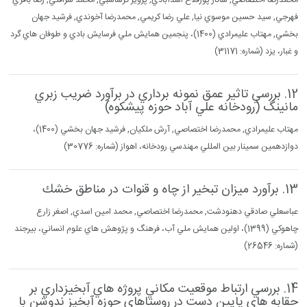
محمدرضا اختصاصي, ساناز پورفلاح اسدآبادي, پرويز گرشاسبي, محمد شرافتي, رضا باقري
فهرجي, سيد حسين موسوي نيا, علي رضا كريمي, محمدرضا آخوندي, فرشيد جهان
بخشي, مهتاب عليمرادي (1400)، پنجمين همايش ملي فرسايش بادي و طوفان هاي گرد
و غبار، يزد (شماره: 31171)
12. بررسي تاثير عمق نمونه برداري در برآورد ضريب زبري
مانينگ (رودخانه علي آباد حوزه پيشكوه)
مهتاب عليمرادي, محمدرضا اختصاصي, آرش ملكيان, فرشيد جهان بخشي (1400)،
دوازدهمين سمينار بين المللي مهندسي رودخانه، اهواز (شماره: 30776)
13. برآورد ميزان تبخير از چاه و قنوات در مناطق خشك
عباسعلي صادقي دهنودشت, محمدرضا اختصاصي, محمد امين اسدي, اصغر زارع
چاهوكي (1399)، اولين همايش ملي آب، فرهنگ و پژوهش هاي علوم انساني، بيرجند
(شماره: 26546)
14. بررسي ارتباط موقعيت مكاني پروژه هاي آبخيزداري بر
حقابه هاي پايين دست در روستاهاي حوزه آبخيز ندوشن با