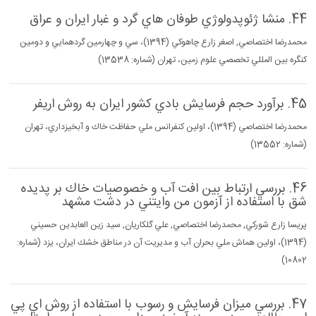
44. منشا ژئوپدولوژي طوفان هاي گرد و غبار ايران و عراق
محمدرضا اختصاصي, اصغر زارع چاهوكي (1394)، سي و چهارمين گردهمايي و دومين
كنگره بين المللي تخصصي علوم زمين، تهران (شماره: 13538)
45. برآورد حجم فرسايش بادي كشور ايران به روش اريفر
محمدرضا اختصاصي (1394)، اولين كنفرانس ملي حفاظت خاك و آبخيزداري، تهران
(شماره: 13552)
46. بررسي ارتباط بين افت آب و خصوصيات خاك بر پديده
شق با استفاده از آزمون من وايتني در دشت مشهد
پريسا زارع شوركي, محمدرضا اختصاصي, علي گلكاريان, سيد زين العابدين حسيني
(1394)، اولين هماش ملي بحران آب و مديريت آن در مناطق خشك ايران، يزد (شماره:
10802)
47. بررسي ميزان فرسايش و رسوب با استفاده از روش اي پي