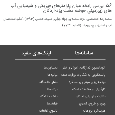
56. بررسي رابطه ميان پارامترهاي فيزيكي و شيميايي آب
هاي زيرزميني حوضه دشت يزد-اردكان
محمدرضا اختصاصي, مژده محمدي, جواد چزگي, حميده افخمي (1393)، كنگره استحصال
آب و آبخيزداري، بيرجند (شماره: 7739)
سامانه‌ها
لینک‌های مفید
اتوماسیون تدارکات، اموال و انبار
دستاوردها
پاسخگویی به شکایات وزارت عتف
بیانیه‌ها
بودجه‌ریزی مبتنی بر عملکرد
نشان دانشگاه
کارگزینی و مشاهده احکام
برنامه‌ها
نظارت و ارزیابی استان
نقشه دانشگاه
ورود و خروج کسری
فرایندها
هزینه‌کرد پژوهانه
تابلوی اعلانات