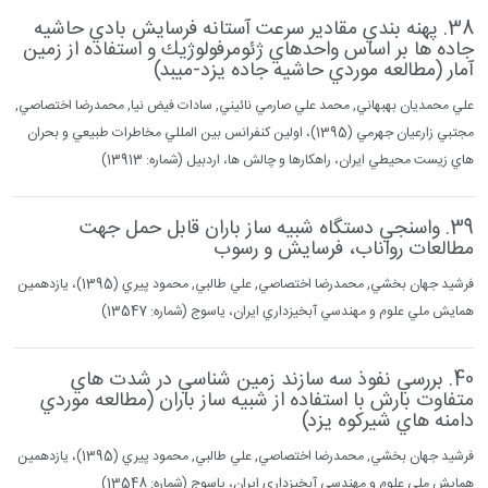
38. پهنه بندي مقادير سرعت آستانه فرسايش بادي حاشيه
جاده ها بر اساس واحدهاي ژئومرفولوژيك و استفاده از زمين
آمار (مطالعه موردي حاشيه جاده يزد-ميبد)
علي محمديان بهبهاني, محمد علي صارمي نائيني, سادات فيض نيا, محمدرضا اختصاصي,
مجتبي زارعيان جهرمي (1395)، اولين كنفرانس بين المللي مخاطرات طبيعي و بحران
هاي زيست محيطي ايران، راهكارها و چالش ها، اردبيل (شماره: 13913)
39. واسنجي دستگاه شبيه ساز باران قابل حمل جهت
مطالعات رواناب، فرسايش و رسوب
فرشيد جهان بخشي, محمدرضا اختصاصي, علي طالبي, محمود پيري (1395)، يازدهمين
همايش ملي علوم و مهندسي آبخيزداري ايران، ياسوج (شماره: 13547)
40. بررسي نفوذ سه سازند زمين شناسي در شدت هاي
متفاوت بارش با استفاده از شبيه ساز باران (مطالعه موردي
دامنه هاي شيركوه يزد)
فرشيد جهان بخشي, محمدرضا اختصاصي, علي طالبي, محمود پيري (1395)، يازدهمين
همايش ملي علوم و مهندسي آبخيزداري ايران، ياسوج (شماره: 13548)