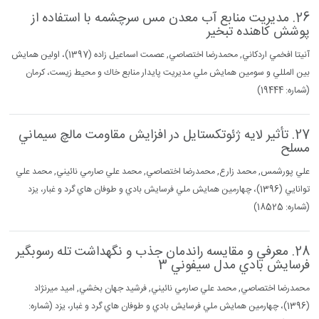
26. مديريت منابع آب معدن مس سرچشمه با استفاده از
پوشش كاهنده تبخير
آنيتا افخمي اردكاني, محمدرضا اختصاصي, عصمت اسماعيل زاده (1397)، اولين همايش
بين المللي و سومين همايش ملي مديريت پايدار منابع خاك و محيط زيست، كرمان
(شماره: 19444)
27. تأثير لايه ژئوتكستايل در افزايش مقاومت مالچ سيماني
مسلح
علي پورشمس, محمد زارع, محمدرضا اختصاصي, محمد علي صارمي نائيني, محمد علي
توانايي (1396)، چهارمين همايش ملي فرسايش بادي و طوفان هاي گرد و غبار، يزد
(شماره: 18525)
28. معرفي و مقايسه راندمان جذب و نگهداشت تله رسوبگير
فرسايش بادي مدل سيفوني 3
محمدرضا اختصاصي, محمد علي صارمي نائيني, فرشيد جهان بخشي, اميد ميرنژاد
(1396)، چهارمين همايش ملي فرسايش بادي و طوفان هاي گرد و غبار، يزد (شماره: