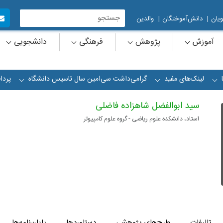
یان
|
دانش‌آموختگان
|
والدین
آموزش
پژوهش
فرهنگی
دانشجویی
لینک‌های مفید
گرامی‌داشت سی‌امین سال تاسیس دانشگاه
پردا
+
+
+
سید ابوالفضل شاهزاده فاضلی
استاد، دانشکده علوم ریاضی - گروه علوم کامپیوتر
تالیفات
طرح‌های پژوهشی
دستاوردها
پایان‌نامه‌ها