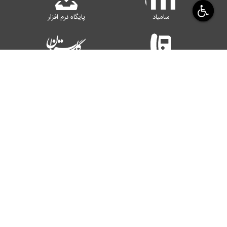
سامیاد
پایگاه نرم افزار
دفترچه تلفن
سامانه گلستان
سامانه پرداخت
کتابخانه
رایانامه اساتید
سامانه اینترنت
یزد، صفاییه، بلوار دانشگاه
کدپستی : ۸۹۱۵۸۱۸۴۱۱
تلفن: 31234444 - ۰۳۵
© تمامی حقوق این وب‌سایت متعلق به دانشگاه یزد است.