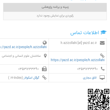
زمینه و برنامه پژوهشی
رکوردی برای نمایش وجود ندارد
اطلاعات تماس
h.azizollahi [at] yazd.ac.ir
://yazd.ac.ir/people/h.azizollahi
ساختمان علوم انسانی و اجتماعی
https://yazd.ac.ir/people/h.azizollahi
03531233390
03531233390
اتاق مجازی
گوگل اسکولار
(H-Index: )