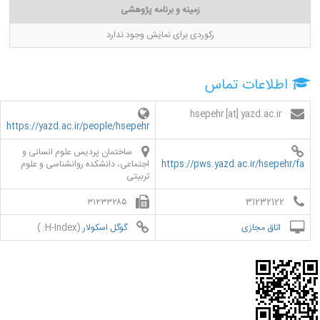
زمینه و برنامه پژوهشی
رکوردی برای نمایش وجود ندارد
اطلاعات تماس
hsepehr [at] yazd.ac.ir
https://yazd.ac.ir/people/hsepehr
ساختمان پردیس علوم انسانی و
https://pws.yazd.ac.ir/hsepehr/fa
اجتماعی، دانشکده روانشناسی و علوم
تربیتی
۳۱۲۳۳۲۸۵
31232122
اتاق مجازی
گوگل اسکولار
(H-Index: )