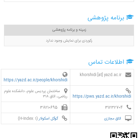
برنامه پژوهشی
زمینه و برنامه پژوهشی
رکوردی برای نمایش وجود ندارد
اطلاعات تماس
khorshidi [at] yazd.ac.ir
https://yazd.ac.ir/people/khorshidi
ساختمان پردیس علوم، دانشکده علوم
https://pws.yazd.ac.ir/khorshidi
ریاضی، اتاق ۳۱۸
38210695
31232704
اتاق مجازی
گوگل اسکولار
(H-Index: 1)