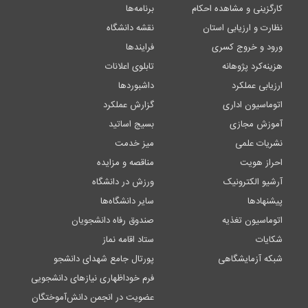
کارگزینی و مشاهده احکام
برنامه‌ها
نظارت و ارزیابی استان
نقشه دانشگاه
ورود و خروج کسری
فرایندها
هزینه‌کرد پژوهانه
تابلوی اعلانات
ارزیابی عملکرد
داشبوردها
اتوماسیون اداری
گزارش عملکرد
آموزش مجازی
بسیج اساتید
نشریات علمی
میز خدمت
احراز هویت
مناقصه و مزایده
آرشیو الکترونیک
ورزش در دانشگاه
پیشنهادها
سایر دانشگاه‌ها
اتوماسیون تغذیه
صندوق رفاه دانشجویان
شکایات
ستاد اقامه نماز
شبکه آزمایشگاهی
پورتال جامع شهدای دانشجو
فرم خوداظهاری نیازهای دانشجویی
عضویت در انجمن دانش‌آموختگان