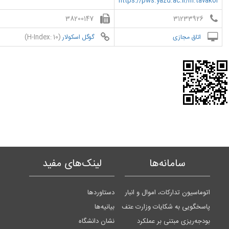
https://pws.yazd.ac.ir/m.tavakol
38200147
31233926
اتاق مجازی
گوگل اسکولار
(H-Index: 10)
سامانه‌ها
لینک‌های مفید
اتوماسیون تدارکات، اموال و انبار
دستاوردها
پاسخگویی به شکایات وزارت عتف
بیانیه‌ها
بودجه‌ریزی مبتنی بر عملکرد
نشان دانشگاه