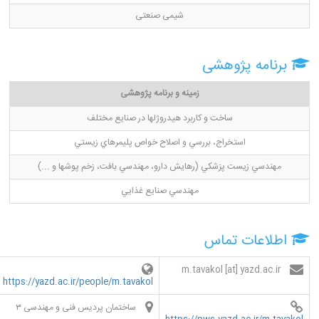
شیمی صنعتی
برنامه پژوهشی
زمینه و برنامه پژوهشی
ساخت و كاربرد هيدروژلها در صنايع مختلف
استخراج، بررسي و اصلاح خواص پليمرهاي زيستي
مهندسي زيست پزشكي (رهايش دارو، مهندسي بافت، زخم پوشها و ...)
مهندسي صنايع غذايي
اطلاعات تماس
m.tavakol [at] yazd.ac.ir
https://yazd.ac.ir/people/m.tavakol
ساختمان پردیس فنی و مهندسی ۳