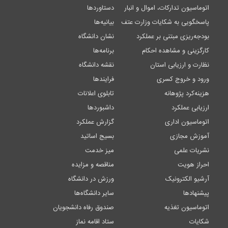
اتوماسیون تدارکات، اموال و انبار
دستاوردها
پاسخگویی به شکایات وزارت عتف
بیانیه‌ها
بودجه‌ریزی مبتنی بر عملکرد
نشان دانشگاه
کارگزینی و مشاهده احکام
برنامه‌ها
نظارت و ارزیابی استان
نقشه دانشگاه
ورود و خروج کسری
فرایندها
هزینه‌کرد پژوهانه
تابلوی اعلانات
ارزیابی عملکرد
داشبوردها
اتوماسیون اداری
گزارش عملکرد
آموزش مجازی
بسیج اساتید
نشریات علمی
میز خدمت
احراز هویت
مناقصه و مزایده
آرشیو الکترونیک
ورزش در دانشگاه
پیشنهادها
سایر دانشگاه‌ها
اتوماسیون تغذیه
صندوق رفاه دانشجویان
شکایات
ستاد اقامه نماز