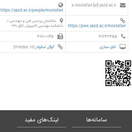
a.mostafavi [at] yazd.ac.ir
https://yazd.ac.ir/people/mostafavi
ساختمان پردیس فنی و مهندسی ۱،
https://pws.yazd.ac.ir/mostafavi
دانشکده مهندسی کامپیوتر، اتاق ۲۳۰
38200145
31232355
اتاق مجازی
گوگل اسکولار
(H-Index: 18)
سامانه‌ها
لینک‌های مفید