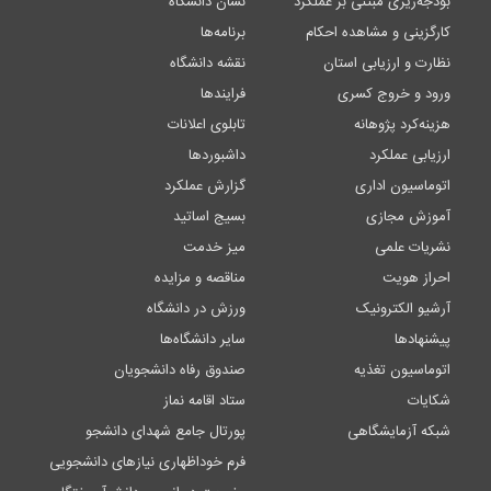
بودجه‌ریزی مبتنی بر عملکرد
نشان دانشگاه
کارگزینی و مشاهده احکام
برنامه‌ها
نظارت و ارزیابی استان
نقشه دانشگاه
ورود و خروج کسری
فرایندها
هزینه‌کرد پژوهانه
تابلوی اعلانات
ارزیابی عملکرد
داشبوردها
اتوماسیون اداری
گزارش عملکرد
آموزش مجازی
بسیج اساتید
نشریات علمی
میز خدمت
احراز هویت
مناقصه و مزایده
آرشیو الکترونیک
ورزش در دانشگاه
پیشنهادها
سایر دانشگاه‌ها
اتوماسیون تغذیه
صندوق رفاه دانشجویان
شکایات
ستاد اقامه نماز
شبکه آزمایشگاهی
پورتال جامع شهدای دانشجو
فرم خوداظهاری نیازهای دانشجویی