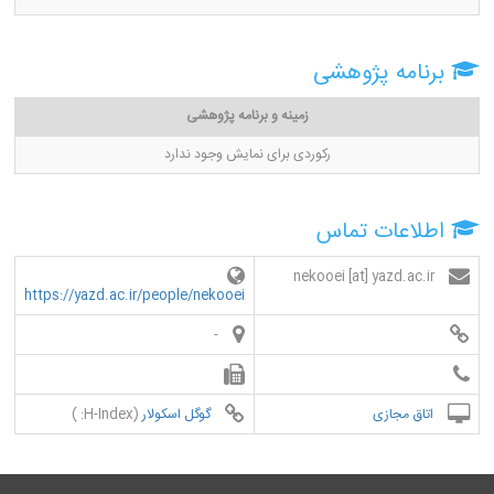
برنامه پژوهشی
زمینه و برنامه پژوهشی
رکوردی برای نمایش وجود ندارد
اطلاعات تماس
nekooei [at] yazd.ac.ir
https://yazd.ac.ir/people/nekooei
-
اتاق مجازی
گوگل اسکولار
(H-Index: )