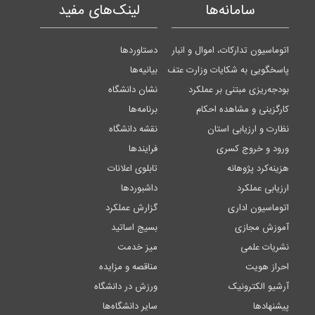
سامانه‌ها
لینک‌های مفید
اتوماسیون تدارکات، اموال و انبار
دستاوردها
پاسخگویی به شکایات وزارت عتف
بیانیه‌ها
بودجه‌ریزی مبتنی بر عملکرد
نشان دانشگاه
کارگزینی و مشاهده احکام
برنامه‌ها
نظارت و ارزیابی استان
نقشه دانشگاه
ورود و خروج کسری
فرایندها
هزینه‌کرد پژوهانه
تابلوی اعلانات
ارزیابی عملکرد
داشبوردها
اتوماسیون اداری
گزارش عملکرد
آموزش مجازی
بسیج اساتید
نشریات علمی
میز خدمت
احراز هویت
مناقصه و مزایده
آرشیو الکترونیک
ورزش در دانشگاه
پیشنهادها
سایر دانشگاه‌ها