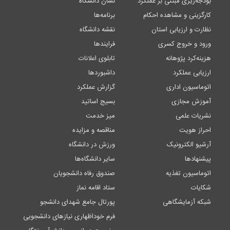
بودجه‌ریزی مبتنی بر عملکرد
نشان دانشگاه
کارگزینی و مشاهده احکام
برنامه‌ها
نظارت و ارزیابی استان
نقشه دانشگاه
ورود و خروج کسری
فرایندها
هزینه‌کرد پژوهانه
تابلوی اعلانات
ارزیابی عملکرد
داشبوردها
اتوماسیون اداری
گزارش عملکرد
آموزش مجازی
بسیج اساتید
نشریات علمی
میز خدمت
احراز هویت
مناقصه و مزایده
آرشیو الکترونیک
ورزش در دانشگاه
پیشنهادها
سایر دانشگاه‌ها
اتوماسیون تغذیه
صندوق رفاه دانشجویان
شکایات
ستاد اقامه نماز
شبکه آزمایشگاهی
پورتال جامع شهدای دانشجو
فرم خوداظهاری نیازهای دانشجویی