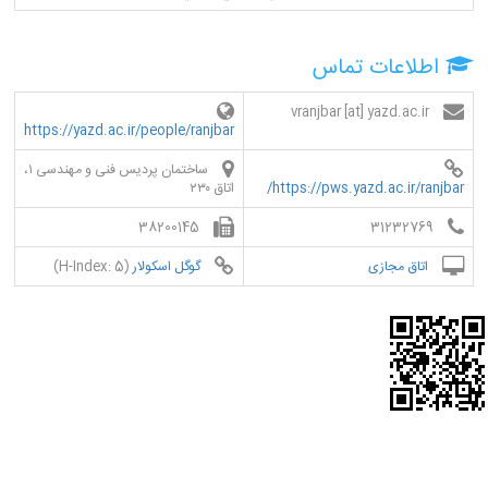
اطلاعات تماس
vranjbar [at] yazd.ac.ir
https://yazd.ac.ir/people/ranjbar
ساختمان پردیس فنی و مهندسی ۱،
https://pws.yazd.ac.ir/ranjbar/
اتاق ۲۳۰
38200145
31232769
اتاق مجازی
گوگل اسکولار
(H-Index: 5)