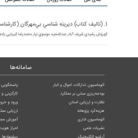
1. (تاليف كتاب) ديرينه شناسي بي‌مهرگان (كارشناسي ارشد زمين شناسي)
كوروش رشيدي شريف آباد, عبدالمجيد موسوي نيا, محمدرضا كبريايي زاده (1398)، دانشگاه پيام ن
سامانه‌ها
اتوماسیون تدارکات، اموال و انبار
پاسخگویی ب
بودجه‌ریزی مبتنی بر عملکرد
کارگزینی و 
نظارت و ارزیابی استان
ورود و خر
هزینه‌کرد پژوهانه
ارزیابی عمل
اتوماسیون اداری
آموزش مجا
نشریات علمی
احراز هویت
آرشیو الکترونیک
پیشنهادها