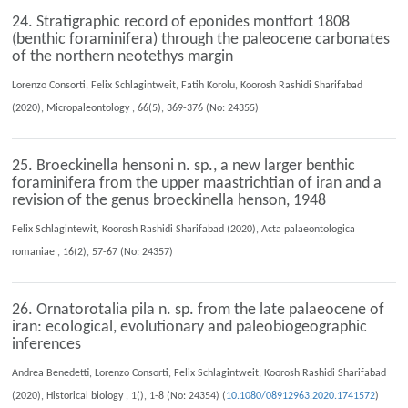
24. Stratigraphic record of eponides montfort 1808
(benthic foraminifera) through the paleocene carbonates
of the northern neotethys margin
Lorenzo Consorti, Felix Schlagintweit, Fatih Korolu, Koorosh Rashidi Sharifabad
(2020), Micropaleontology , 66(5), 369-376 (No: 24355)
25. Broeckinella hensoni n. sp., a new larger benthic
foraminifera from the upper maastrichtian of iran and a
revision of the genus broeckinella henson, 1948
Felix Schlagintewit, Koorosh Rashidi Sharifabad (2020), Acta palaeontologica
romaniae , 16(2), 57-67 (No: 24357)
26. Ornatorotalia pila n. sp. from the late palaeocene of
iran: ecological, evolutionary and paleobiogeographic
inferences
Andrea Benedetti, Lorenzo Consorti, Felix Schlagintweit, Koorosh Rashidi Sharifabad
(2020), Historical biology , 1(), 1-8 (No: 24354) (
10.1080/08912963.2020.1741572
)