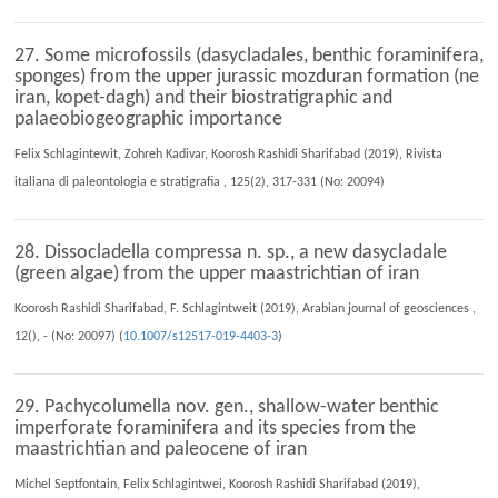
27. Some microfossils (dasycladales, benthic foraminifera,
sponges) from the upper jurassic mozduran formation (ne
iran, kopet-dagh) and their biostratigraphic and
palaeobiogeographic importance
Felix Schlagintewit, Zohreh Kadivar, Koorosh Rashidi Sharifabad (2019), Rivista
italiana di paleontologia e stratigrafia , 125(2), 317-331 (No: 20094)
28. Dissocladella compressa n. sp., a new dasycladale
(green algae) from the upper maastrichtian of iran
Koorosh Rashidi Sharifabad, F. Schlagintweit (2019), Arabian journal of geosciences ,
12(), - (No: 20097) (
10.1007/s12517-019-4403-3
)
29. Pachycolumella nov. gen., shallow-water benthic
imperforate foraminifera and its species from the
maastrichtian and paleocene of iran
Michel Septfontain, Felix Schlagintwei, Koorosh Rashidi Sharifabad (2019),