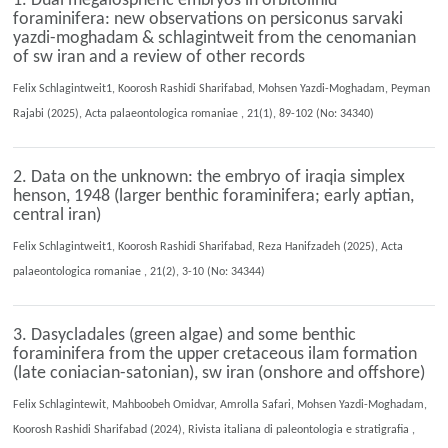
1. Dual megalospheric embryos in orbitolinid
foraminifera: new observations on persiconus sarvaki
yazdi-moghadam & schlagintweit from the cenomanian
of sw iran and a review of other records
Felix Schlagintweit1, Koorosh Rashidi Sharifabad, Mohsen Yazdi-Moghadam, Peyman
Rajabi (2025), Acta palaeontologica romaniae , 21(1), 89-102 (No: 34340)
2. Data on the unknown: the embryo of iraqia simplex
henson, 1948 (larger benthic foraminifera; early aptian,
central iran)
Felix Schlagintweit1, Koorosh Rashidi Sharifabad, Reza Hanifzadeh (2025), Acta
palaeontologica romaniae , 21(2), 3-10 (No: 34344)
3. Dasycladales (green algae) and some benthic
foraminifera from the upper cretaceous ilam formation
(late coniacian-satonian), sw iran (onshore and offshore)
Felix Schlagintewit, Mahboobeh Omidvar, Amrolla Safari, Mohsen Yazdi-Moghadam,
Koorosh Rashidi Sharifabad (2024), Rivista italiana di paleontologia e stratigrafia ,