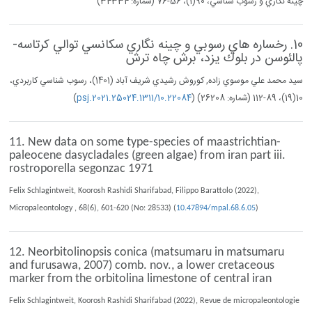
چينه نگاري و رسوب شناسي، 90(1)، 56-76 (شماره: 34334)
10. رخساره هاي رسوبي و چينه نگاري سكانسي توالي كرتاسه-
پالئوسن در بلوك يزد، برش چاه ترش
سيد محمد علي موسوي زاده, كوروش رشيدي شريف آباد (1401)، رسوب شناسي كاربردي،
10(19)، 89-112 (شماره: 26208) (
10.22084/psj.2021.25024.1311
)
11. New data on some type-species of maastrichtian-
paleocene dasycladales (green algae) from iran part iii.
rostroporella segonzac 1971
Felix Schlagintweit, Koorosh Rashidi Sharifabad, Filippo Barattolo (2022),
Micropaleontology , 68(6), 601-620 (No: 28533) (
10.47894/mpal.68.6.05
)
12. Neorbitolinopsis conica (matsumaru in matsumaru
and furusawa, 2007) comb. nov., a lower cretaceous
marker from the orbitolina limestone of central iran
Felix Schlagintweit, Koorosh Rashidi Sharifabad (2022), Revue de micropaleontologie