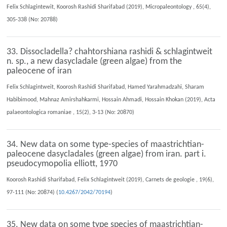
Felix Schlagintewit, Koorosh Rashidi Sharifabad (2019), Micropaleontology , 65(4),
305-338 (No: 20788)
33. Dissocladella? chahtorshiana rashidi & schlagintweit
n. sp., a new dasycladale (green algae) from the
paleocene of iran
Felix Schlagintweit, Koorosh Rashidi Sharifabad, Hamed Yarahmadzahi, Sharam
Habibimood, Mahnaz Amirshahkarmi, Hossain Ahmadi, Hossain Khokan (2019), Acta
palaeontologica romaniae , 15(2), 3-13 (No: 20870)
34. New data on some type-species of maastrichtian-
paleocene dasycladales (green algae) from iran. part i.
pseudocymopolia elliott, 1970
Koorosh Rashidi Sharifabad, Felix Schlagintweit (2019), Carnets de geologie , 19(6),
97-111 (No: 20874) (
10.4267/2042/70194
)
35. New data on some type species of maastrichtian-