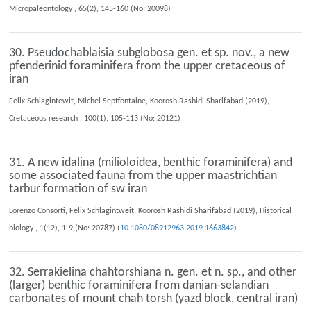
Micropaleontology , 65(2), 145-160 (No: 20098)
30. Pseudochablaisia subglobosa gen. et sp. nov., a new
pfenderinid foraminifera from the upper cretaceous of
iran
Felix Schlagintewit, Michel Septfontaine, Koorosh Rashidi Sharifabad (2019),
Cretaceous research , 100(1), 105-113 (No: 20121)
31. A new idalina (milioloidea, benthic foraminifera) and
some associated fauna from the upper maastrichtian
tarbur formation of sw iran
Lorenzo Consorti, Felix Schlagintweit, Koorosh Rashidi Sharifabad (2019), Historical
biology , 1(12), 1-9 (No: 20787) (
10.1080/08912963.2019.1663842
)
32. Serrakielina chahtorshiana n. gen. et n. sp., and other
(larger) benthic foraminifera from danian-selandian
carbonates of mount chah torsh (yazd block, central iran)