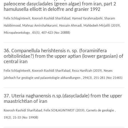
paleocene dasycladales (green algae) from iran, part 2
hamulusella elliott in deloffre and granier 1992
Felix Schlagintewit, Koorosh Rashidi Sharifabad, Hamed Yarahmadzehi, Sharam
Habibimood, Mahnaz Amirshahkarami, Hossain Ahmadi, Mahbobeh Mirjalili (2019),
Micropaleontology , 65(5), 407-423 (No: 20888)
36. Companellula herishtensis n. sp. (foraminifera
orbitolinidae?) from the upper aptian (lower gargasian) of
central iran
Felix Schlagintweit, Koorosh Rashidi Sharifabad, Reza Hanifzah (2019), Neues
jahrbuch fur geologie und palaontologie-abhandlungen , 294(3), 251-261 (No: 21465)
37. Uteria naghanensis n.sp.(dasycladale) from the upper
maastrichtian of iran
Koorosh Rashidi Sharifabad, Felix SCHLAGINTWEIT (2019), Carnets de geologie ,
19(2), 21-33 (No: 19908)