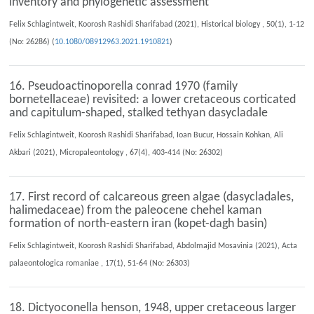
inventory and phylogenetic assessment
Felix Schlagintweit, Koorosh Rashidi Sharifabad (2021), Historical biology , 50(1), 1-12
(No: 26286) (
10.1080/08912963.2021.1910821
)
16. Pseudoactinoporella conrad 1970 (family
bornetellaceae) revisited: a lower cretaceous corticated
and capitulum-shaped, stalked tethyan dasycladale
Felix Schlagintweit, Koorosh Rashidi Sharifabad, Ioan Bucur, Hossain Kohkan, Ali
Akbari (2021), Micropaleontology , 67(4), 403-414 (No: 26302)
17. First record of calcareous green algae (dasycladales,
halimedaceae) from the paleocene chehel kaman
formation of north-eastern iran (kopet-dagh basin)
Felix Schlagintweit, Koorosh Rashidi Sharifabad, Abdolmajid Mosavinia (2021), Acta
palaeontologica romaniae , 17(1), 51-64 (No: 26303)
18. Dictyoconella henson, 1948, upper cretaceous larger