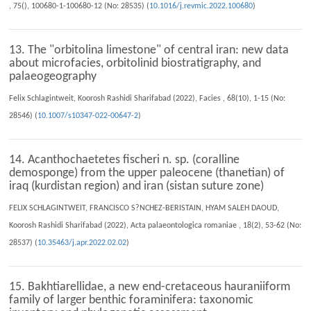
, 75(), 100680-1-100680-12 (No: 28535) (
10.1016/j.revmic.2022.100680
)
13. The "orbitolina limestone" of central iran: new data
about microfacies, orbitolinid biostratigraphy, and
palaeogeography
Felix Schlagintweit, Koorosh Rashidi Sharifabad (2022), Facies , 68(10), 1-15 (No:
28546) (
10.1007/s10347-022-00647-2
)
14. Acanthochaetetes fischeri n. sp. (coralline
demosponge) from the upper paleocene (thanetian) of
iraq (kurdistan region) and iran (sistan suture zone)
FELIX SCHLAGINTWEIT, FRANCISCO S?NCHEZ-BERISTAIN, HYAM SALEH DAOUD,
Koorosh Rashidi Sharifabad (2022), Acta palaeontologica romaniae , 18(2), 53-62 (No:
28537) (
10.35463/j.apr.2022.02.02
)
15. Bakhtiarellidae, a new end-cretaceous hauraniiform
family of larger benthic foraminifera: taxonomic