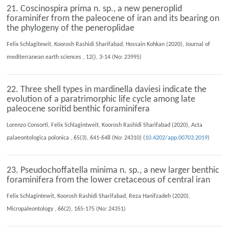
21. Coscinospira prima n. sp., a new peneroplid
foraminifer from the paleocene of iran and its bearing on
the phylogeny of the peneroplidae
Felix Schlagitewit, Koorosh Rashidi Sharifabad, Hossain Kohkan (2020), Journal of
mediterranean earth sciences , 12(), 3-14 (No: 23995)
22. Three shell types in mardinella daviesi indicate the
evolution of a paratrimorphic life cycle among late
paleocene soritid benthic foraminifera
Lorenzo Consorti, Felix Schlagintweit, Koorosh Rashidi Sharifabad (2020), Acta
palaeontologica polonica , 65(3), 641-648 (No: 24310) (
10.4202/app.00703.2019
)
23. Pseudochoffatella minima n. sp., a new larger benthic
foraminifera from the lower cretaceous of central iran
Felix Schlagintewit, Koorosh Rashidi Sharifabad, Reza Hanifzadeh (2020),
Micropaleontology , 66(2), 165-175 (No: 24351)