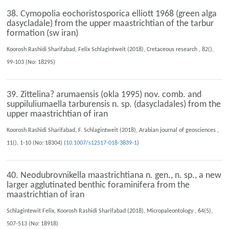
38. Cymopolia eochoristosporica elliott 1968 (green alga
dasycladale) from the upper maastrichtian of the tarbur
formation (sw iran)
Koorosh Rashidi Sharifabad, Felix Schlagintweit (2018), Cretaceous research , 82(),
99-103 (No: 18295)
39. Zittelina? arumaensis (okla 1995) nov. comb. and
suppiluliumaella tarburensis n. sp. (dasycladales) from the
upper maastrichtian of iran
Koorosh Rashidi Sharifabad, F. Schlagintweit (2018), Arabian journal of geosciences ,
11(), 1-10 (No: 18304) (
10.1007/s12517-018-3839-1
)
40. Neodubrovnikella maastrichtiana n. gen., n. sp., a new
larger agglutinated benthic foraminifera from the
maastrichtian of iran
Schlagintewit Felix, Koorosh Rashidi Sharifabad (2018), Micropaleontology , 64(5),
507-513 (No: 18918)