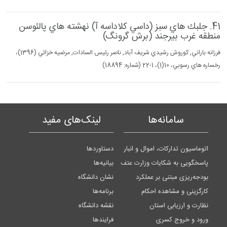
41. جلبك هاي سبز (داسي كلاداسه آ) نهشته هاي پالئوسن
منطقه غرب بيرجند (برش گرونگ)
فرزانه باراني, كوروش رشيدي شريف آباد, ناصر رئيس السادات, مرضيه خزائي (1396)،
رخساره هاي رسوبي، 10(1)، 1-22 (شماره: 18894)
سامانه‌ها
لینک‌های مفید
اتوماسیون تدارکات، اموال و انبار
دستاوردها
پاسخگویی به شکایات وزارت عتف
بیانیه‌ها
بودجه‌ریزی مبتنی بر عملکرد
نشان دانشگاه
کارگزینی و مشاهده احکام
برنامه‌ها
نظارت و ارزیابی استان
نقشه دانشگاه
ورود و خروج کسری
فرایندها