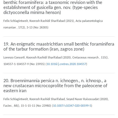
benthic foraminifera: a taxonomic revision with the
establishment of gusicella gen. nov. (type-species
dictyoconella minima henson)
Felix Schlagintweit, Koorosh Rashidi Sharifabad (2021), Acta palaeontologica
romaniae , 17(2), 3-13 (No: 26305)
19. An enigmatic maastrichtian small benthic foraminifera
of the tarbur formation (iran, zagros zone)
Lorenzo Consorti, Koorosh Rashidi Sharifabad (2020), Cretaceous research , 115(),
104557-1-104557-9 (No: 23955) (
10.1016/j.cretres.2020.104557
)
20. Broennimannia persica n. ichnogen., n. ichnosp., a
new crustacean microcoprolite from the paleocene of
eastern iran
Felix Schlagintweit, Koorosh Rashidi Sharifabad, Seyed Naser Raisossadat (2020),
Facies , 66(), 15-1-15-11 (No: 23960) (
10.1007/s10347-020-00599-5
)