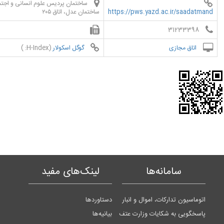
ساختمان پردیس علوم انسانی و اجتم
https://pws.yazd.ac.ir/saadatmand
ساختمان عدل، اتاق ۲۰۵
31233398
اتاق مجازی
گوگل اسکولار
(H-Index: )
سامانه‌ها
لینک‌های مفید
اتوماسیون تدارکات، اموال و انبار
دستاوردها
پاسخگویی به شکایات وزارت عتف
بیانیه‌ها