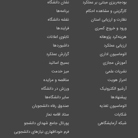
بودجه‌ریزی مبتنی بر عملکرد
نشان دانشگاه
کارگزینی و مشاهده احکام
برنامه‌ها
نظارت و ارزیابی استان
نقشه دانشگاه
ورود و خروج کسری
فرایندها
هزینه‌کرد پژوهانه
تابلوی اعلانات
ارزیابی عملکرد
داشبوردها
اتوماسیون اداری
گزارش عملکرد
آموزش مجازی
بسیج اساتید
نشریات علمی
میز خدمت
احراز هویت
مناقصه و مزایده
آرشیو الکترونیک
ورزش در دانشگاه
پیشنهادها
سایر دانشگاه‌ها
اتوماسیون تغذیه
صندوق رفاه دانشجویان
شکایات
ستاد اقامه نماز
شبکه آزمایشگاهی
پورتال جامع شهدای دانشجو
فرم خوداظهاری نیازهای دانشجویی