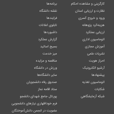
کارگزینی و مشاهده احکام
برنامه‌ها
نظارت و ارزیابی استان
نقشه دانشگاه
ورود و خروج کسری
فرایندها
هزینه‌کرد پژوهانه
تابلوی اعلانات
ارزیابی عملکرد
داشبوردها
اتوماسیون اداری
گزارش عملکرد
آموزش مجازی
بسیج اساتید
نشریات علمی
میز خدمت
احراز هویت
مناقصه و مزایده
آرشیو الکترونیک
ورزش در دانشگاه
پیشنهادها
سایر دانشگاه‌ها
اتوماسیون تغذیه
صندوق رفاه دانشجویان
شکایات
ستاد اقامه نماز
شبکه آزمایشگاهی
پورتال جامع شهدای دانشجو
فرم خوداظهاری نیازهای دانشجویی
عضویت در انجمن دانش‌آموختگان