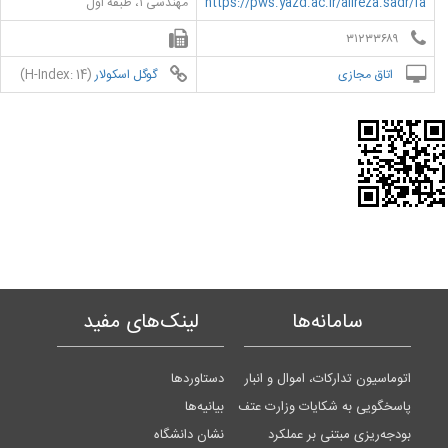
https://pws.yazd.ac.ir/alireza.sadr/fa
مهندسی ۱، طبقه اول
۳۱۲۳۳۶۸۹
اتاق مجازی
گوگل اسکولار
(H-Index: 14)
سامانه‌ها
لینک‌های مفید
اتوماسیون تدارکات، اموال و انبار
دستاوردها
پاسخگویی به شکایات وزارت عتف
بیانیه‌ها
بودجه‌ریزی مبتنی بر عملکرد
نشان دانشگاه