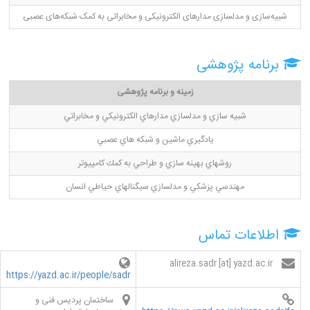
شبیه‌سازی و مدلسازی مدارهای الکترونیکی و مخابراتی به کمک شبکه‌های عصبی
برنامه پژوهشی
زمینه و برنامه پژوهشی
شبيه سازي و مدلسازي مدارهاي الكترونيكي و مخابراتي
يادگيري ماشين و شبكه هاي عصبي
روشهاي بهينه سازي و طراحي به كمك كامپيوتر
مهندسي پزشكي و مدلسازي سيگنالهاي حياطي انسان
اطلاعات تماس
alireza.sadr [at] yazd.ac.ir
https://yazd.ac.ir/people/sadr
ساختمان پردیس فنی و