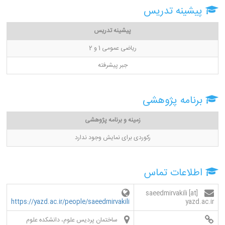
پیشینه تدریس
پیشینه تدریس
ریاضی عمومی 1 و 2
جبر پیشرفته
برنامه پژوهشی
زمینه و برنامه پژوهشی
رکوردی برای نمایش وجود ندارد
اطلاعات تماس
saeedmirvakili [at]
https://yazd.ac.ir/people/saeedmirvakili
yazd.ac.ir
ساختمان پردیس علوم، دانشکده علوم