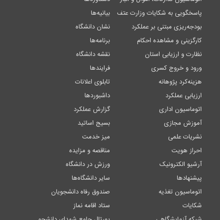
پاسخگویی به شکایات وزارت عتف
بیانیه‌ها
بودجه‌ریزی مبتنی بر عملکرد
نشان دانشگاه
کارگزینی و مشاهده احکام
برنامه‌ها
نظارت و ارزیابی استان
نقشه دانشگاه
ورود و خروج کسری
فرایندها
هزینه‌کرد پژوهانه
تابلوی اعلانات
ارزیابی عملکرد
داشبوردها
اتوماسیون اداری
گزارش عملکرد
آموزش مجازی
بسیج اساتید
نشریات علمی
میز خدمت
احراز هویت
مناقصه و مزایده
آرشیو الکترونیک
ورزش در دانشگاه
پیشنهادها
سایر دانشگاه‌ها
اتوماسیون تغذیه
صندوق رفاه دانشجویان
شکایات
ستاد اقامه نماز
شبکه آزمایشگاهی
پورتال جامع شهدای دانشجو