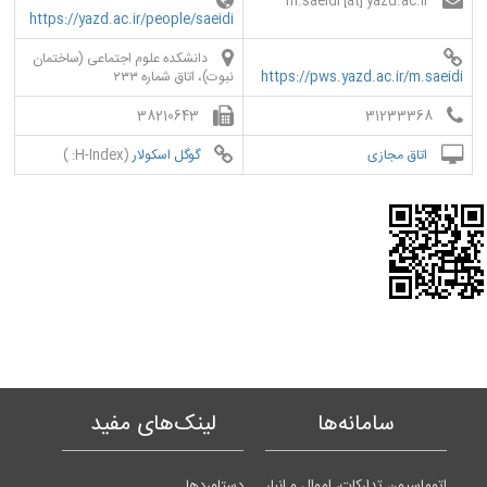
m.saeidi [at] yazd.ac.ir
https://yazd.ac.ir/people/saeidi
دانشکده علوم اجتماعی (ساختمان
https://pws.yazd.ac.ir/m.saeidi
نبوت)، اتاق شماره ۲۳۳
38210643
31233368
اتاق مجازی
گوگل اسکولار
(H-Index: )
سامانه‌ها
لینک‌های مفید
اتوماسیون تدارکات، اموال و انبار
دستاوردها