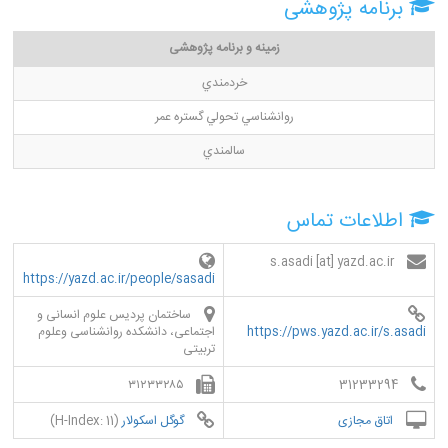
برنامه پژوهشی
زمینه و برنامه پژوهشی
خردمندي
روانشناسي تحولي گستره عمر
سالمندي
اطلاعات تماس
s.asadi [at] yazd.ac.ir
https://yazd.ac.ir/people/sasadi
ساختمان پردیس علوم انسانی و
https://pws.yazd.ac.ir/s.asadi
اجتماعی، دانشکده روانشناسی وعلوم
تربیتی
۳۱۲۳۳۲۸۵
31233294
اتاق مجازی
گوگل اسکولار
(H-Index: 11)