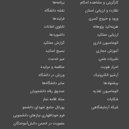
کارگزینی و مشاهده احکام
برنامه‌ها
نظارت و ارزیابی استان
نقشه دانشگاه
ورود و خروج کسری
فرایندها
هزینه‌کرد پژوهانه
تابلوی اعلانات
ارزیابی عملکرد
داشبوردها
اتوماسیون اداری
گزارش عملکرد
آموزش مجازی
بسیج اساتید
نشریات علمی
میز خدمت
احراز هویت
مناقصه و مزایده
آرشیو الکترونیک
ورزش در دانشگاه
پیشنهادها
سایر دانشگاه‌ها
اتوماسیون تغذیه
صندوق رفاه دانشجویان
شکایات
ستاد اقامه نماز
شبکه آزمایشگاهی
پورتال جامع شهدای دانشجو
فرم خوداظهاری نیازهای دانشجویی
عضویت در انجمن دانش‌آموختگان